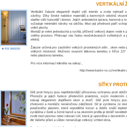
VERTIKÁLNÍ 
Vertikální žaluzie elegantně doplní váš interiér a zcela nahradí 
závěsy. Díky široké nabídce materiálů a barevných odstínů vkus
sladíte váši kancelář i domov. Jejich antistatická úprava, barevná a tv
vyžaduje minimální nároky na údržbu. Mezi její přednosti patří schop
velké plochy.
Montáž je velmi jednoduchá a rychlá, přičemž celkový dojem vede k
celého prostoru. Překvapí vás řadou neočekávaných světelných a 
efektů.
Žaluzie určená pro zastínění velkých prosklených stěn , oken nebo 
velkých místností. Možnost osazení látkovou lamelou o šířce 1
nebo plastovou lamelou.
Pro více informací klikněte na odkaz...
http://www.kasko-vs.cz/vertikalni-
SÍŤKY PROT
Sítě proti hmyzu jsou nejefektivnější přirozenou ochranou proti obt
Přestože je jejich funkce především praktická, svým moderním
stávají elegantním doplňkem oken a dveří. Sítě proti hmyzu jso
zhotovení a montáže nenáročnou záležitostí. Síť je vyrobena ze ske
potaženého plastem, které nepodléhá korozi a dobře snáší teplotní
vyráběna v šedé a černé barvě a na okenním profilu je téměř nevidite
zvolit mezi pevnou nebo rolovací sítí, která je upevněna v decentním
dle Vašeho přání a vůbec nenarušuje celkový vzhled okna.