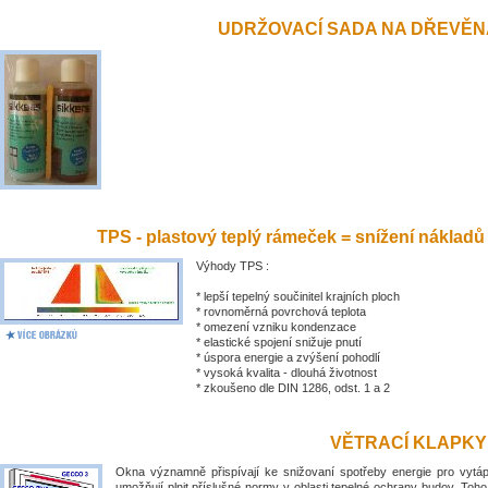
UDRŽOVACÍ SADA NA DŘEVĚN
TPS - plastový teplý rámeček = snížení nákladů
Výhody TPS :
* lepší tepelný součinitel krajních ploch
* rovnoměrná povrchová teplota
* omezení vzniku kondenzace
* elastické spojení snižuje pnutí
* úspora energie a zvýšení pohodlí
* vysoká kvalita - dlouhá životnost
* zkoušeno dle DIN 1286, odst. 1 a 2
VĚTRACÍ KLAPKY
Okna významně přispívají ke snižovaní spotřeby energie pro vytá
umožňují plnit příslušné normy v oblasti tepelné ochrany budov. Toh