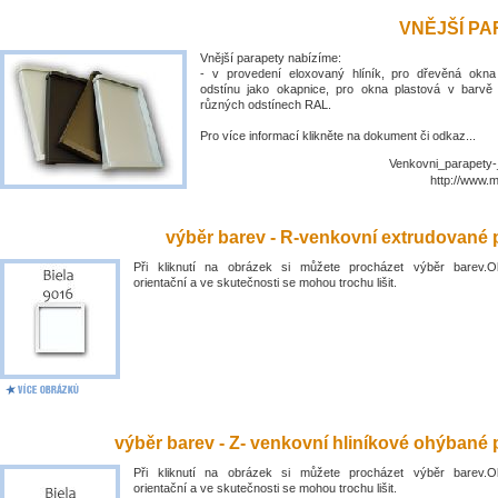
VNĚJŠÍ P
Vnější parapety nabízíme:
- v provedení eloxovaný hlíník, pro dřevěná okn
odstínu jako okapnice, pro okna plastová v barvě
různých odstínech RAL.
Pro více informací klikněte na dokument či odkaz...
Venkovni_parapety-
http://www.
výběr barev - R-venkovní extrudované 
Při kliknutí na obrázek si můžete procházet výběr barev.O
orientační a ve skutečnosti se mohou trochu lišit.
výběr barev - Z- venkovní hliníkové ohýbané 
Při kliknutí na obrázek si můžete procházet výběr barev.O
orientační a ve skutečnosti se mohou trochu lišit.