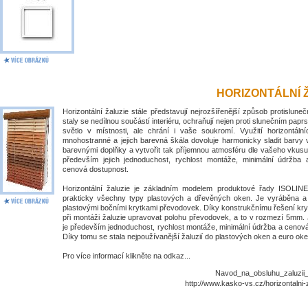
HORIZONTÁLNÍ 
Horizontální žaluzie stále představují nejrozšířenější způsob protislune
staly se nedílnou součástí interiéru, ochraňují nejen proti slunečním papr
světlo v místnosti, ale chrání i vaše soukromí. Využití horizontálníc
mnohostranné a jejich barevná škála dovoluje harmonicky sladit barvy 
barevnými doplňky a vytvořit tak příjemnou atmosféru dle vašeho vkusu
především jejich jednoduchost, rychlost montáže, minimální údržba
cenová dostupnost.
Horizontální žaluzie je základním modelem produktové řady ISOLIN
prakticky všechny typy plastových a dřevěných oken. Je vyráběna 
plastovými bočními krytkami převodovek. Díky konstrukčnímu řešení kry
při montáži žaluzie upravovat polohu převodovek, a to v rozmezí 5mm. 
je především jednoduchost, rychlost montáže, minimální údržba a cenov
Díky tomu se stala nejpoužívanější žaluzií do plastových oken a euro oke
Pro více informací klikněte na odkaz...
Navod_na_obsluhu_zaluzii_I
http://www.kasko-vs.cz/horizontalni-