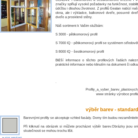
značky splňují vysoké požadavky na funkčnost, stabili
údržbu i dlouhou životnost. Z profilů Gealan nabízí naš
okna, ale i výkladce, balkonové dveře, posuvné dve
dveře a prosklené stěny.
Náš sortiment k Vašim službám:
S 3000 - pětikomorový profil
S 7000 IQ - pětikomorový profil se systémem středové
S 8000 IQ - šestikomorový profil
Bližší informace o těchto profilových řadách nalez
praktické informace nebo klinutím na dokument či odkaz
.
Profily_a_vyber_barev_plastovyc
www stránky výrobce prof
výběr barev - standar
Barevnými profily se akceptuje vzhled fasády. Domy tím budou nezaměniteln
Při kliknutí na obrázek si můžete procházet výběr barev.Obrázky jsou ori
skutečnosti se mohou trochu lišit.