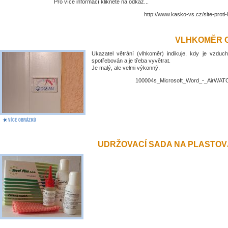
Pro více informací klikněte na odkaz...
http://www.kasko-vs.cz/site-proti
VLHKOMĚR 
Ukazatel větrání (vlhkoměr) indikuje, kdy je vzduch
spotřebován a je třeba vyvětrat.
Je malý, ale velmi výkonný.
100004s_Microsoft_Word_-_AirWATC
UDRŽOVACÍ SADA NA PLASTO