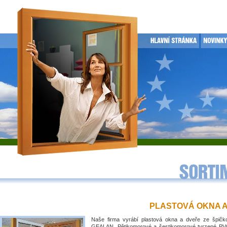
PLASTOVÁ OKNA 
Naše firma vyrábí plastová okna a dveře ze špičko
GEALAN. Pětikomorové a šestikomorové tvrzené PVC 