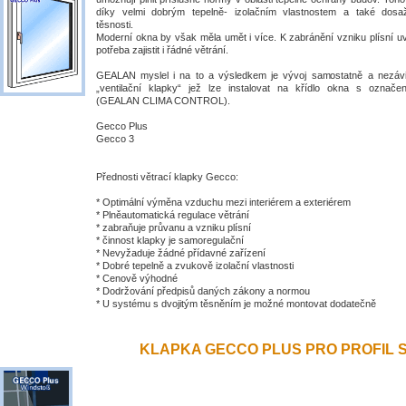
díky velmi dobrým tepelně- izolačním vlastnostem a také dosa
těsnosti.
Moderní okna by však měla umět i více. K zabránění vzniku plísní uv
potřeba zajistit i řádné větrání.
GEALAN myslel i na to a výsledkem je vývoj samostatně a nezávis
„ventilační klapky“ jež lze instalovat na křídlo okna s ozna
(GEALAN CLIMA CONTROL).
Gecco Plus
Gecco 3
Přednosti větrací klapky Gecco:
* Optimální výměna vzduchu mezi interiérem a exteriérem
* Plněautomatická regulace větrání
* zabraňuje průvanu a vzniku plísní
* činnost klapky je samoregulační
* Nevyžaduje žádné přídavné zařízení
* Dobré tepelně a zvukově izolační vlastnosti
* Cenově výhodné
* Dodržování předpisů daných zákony a normou
* U systému s dvojitým těsněním je možné montovat dodatečně
KLAPKA GECCO PLUS PRO PROFIL S 