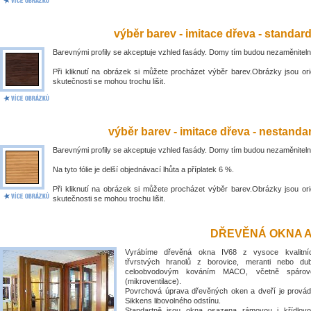
výběr barev - imitace dřeva - standar
Barevnými profily se akceptuje vzhled fasády. Domy tím budou nezaměniteln
Při kliknutí na obrázek si můžete procházet výběr barev.Obrázky jsou ori
skutečnosti se mohou trochu lišit.
výběr barev - imitace dřeva - nestandar
Barevnými profily se akceptuje vzhled fasády. Domy tím budou nezaměniteln
Na tyto fólie je delší objednávací lhůta a příplatek 6 %.
Při kliknutí na obrázek si můžete procházet výběr barev.Obrázky jsou ori
skutečnosti se mohou trochu lišit.
DŘEVĚNÁ OKNA A
Vyrábíme dřevěná okna IV68 z vysoce kvalitní
třvrstvých hranolů z borovice, meranti nebo du
celoobvodovým kováním MACO, včetně spárové
(mikroventilace).
Povrchová úprava dřevěných oken a dveří je prová
Sikkens libovolného odstínu.
Standartně jsou okna osazena rámovou i křídlovo