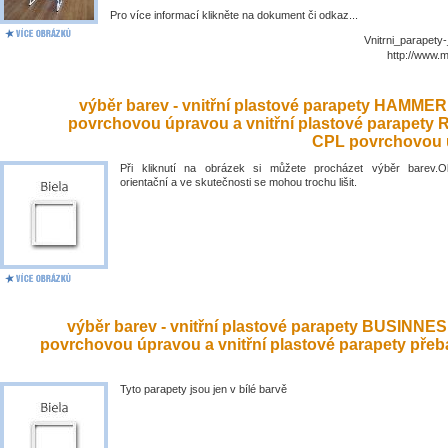
Pro více informací klikněte na dokument či odkaz...
Vnitrni_parapety
http://www.
výběr barev - vnitřní plastové parapety HAMME
povrchovou úpravou a vnitřní plastové parapety
CPL povrchovou 
Při kliknutí na obrázek si můžete procházet výběr barev.O
orientační a ve skutečnosti se mohou trochu lišit.
výběr barev - vnitřní plastové parapety BUSINNE
povrchovou úpravou a vnitřní plastové parapety přeb
Tyto parapety jsou jen v bílé barvě