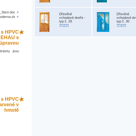
-_Stezi.doc
Dřevěné
Dřevěné
moderna.sk
vchodové dveře -
vchodové dv
typ č. 29
typ č. 30
R s HPVC
 REHAU s
úpravou
brázky jsou
S s HPVC
arvené v
hmotě