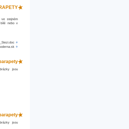
ARAPETY
a ve stejném
 bílé nebo v
_Stezi.doc
moderna.sk
parapety
brázky jsou
parapety
brázky jsou