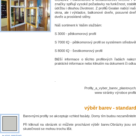
značky splňují vysoké požadavky na funkčnost, stabili
údržbu i dlouhou životnost. Z profilů Gealan nabízí naš
okna, ale i výkladce, balkonové dveře, posuvné dve
dveře a prosklené stěny.
Náš sortiment k Vašim službám:
S 3000 - pětikomorový profil
S 7000 IQ - pětikomorový profil se systémem středové
S 8000 IQ - šestikomorový profil
Bližší informace o těchto profilových řadách nalez
praktické informace nebo klinutím na dokument či odkaz
.
Profily_a_vyber_barev_plastovyc
www stránky výrobce prof
výběr barev - standar
Barevnými profily se akceptuje vzhled fasády. Domy tím budou nezaměniteln
Při kliknutí na obrázek si můžete procházet výběr barev.Obrázky jsou ori
skutečnosti se mohou trochu lišit.