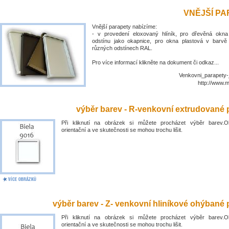
VNĚJŠÍ P
Vnější parapety nabízíme:
- v provedení eloxovaný hlíník, pro dřevěná okn
odstínu jako okapnice, pro okna plastová v barvě
různých odstínech RAL.
Pro více informací klikněte na dokument či odkaz...
Venkovni_parapety-
http://www.
výběr barev - R-venkovní extrudované 
Při kliknutí na obrázek si můžete procházet výběr barev.O
orientační a ve skutečnosti se mohou trochu lišit.
výběr barev - Z- venkovní hliníkové ohýbané 
Při kliknutí na obrázek si můžete procházet výběr barev.O
orientační a ve skutečnosti se mohou trochu lišit.