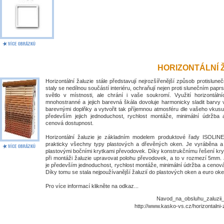
HORIZONTÁLNÍ 
Horizontální žaluzie stále představují nejrozšířenější způsob protislune
staly se nedílnou součástí interiéru, ochraňují nejen proti slunečním papr
světlo v místnosti, ale chrání i vaše soukromí. Využití horizontálníc
mnohostranné a jejich barevná škála dovoluje harmonicky sladit barvy 
barevnými doplňky a vytvořit tak příjemnou atmosféru dle vašeho vkusu
především jejich jednoduchost, rychlost montáže, minimální údržba
cenová dostupnost.
Horizontální žaluzie je základním modelem produktové řady ISOLIN
prakticky všechny typy plastových a dřevěných oken. Je vyráběna 
plastovými bočními krytkami převodovek. Díky konstrukčnímu řešení kry
při montáži žaluzie upravovat polohu převodovek, a to v rozmezí 5mm. 
je především jednoduchost, rychlost montáže, minimální údržba a cenov
Díky tomu se stala nejpoužívanější žaluzií do plastových oken a euro oke
Pro více informací klikněte na odkaz...
Navod_na_obsluhu_zaluzii_I
http://www.kasko-vs.cz/horizontalni-