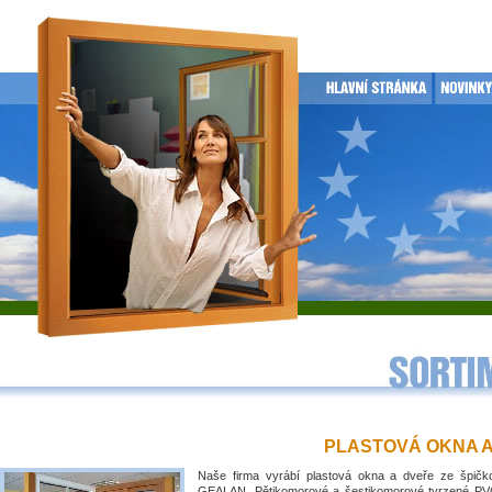
PLASTOVÁ OKNA 
Naše firma vyrábí plastová okna a dveře ze špičko
GEALAN. Pětikomorové a šestikomorové tvrzené PVC 