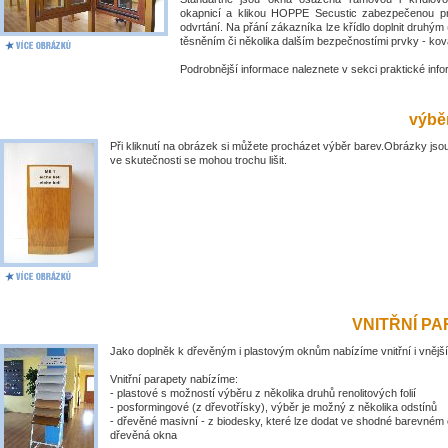
okapnicí a klikou HOPPE Secustic zabezpečenou pr
odvrtání. Na přání zákazníka lze křídlo doplnit druhý
těsněním či několika dalším bezpečnostími prvky - kov
Podrobnější informace naleznete v sekci praktické inf
výběr
Při kliknutí na obrázek si můžete procházet výběr barev.Obrázky jsou
ve skutečnosti se mohou trochu lišit.
VNITŘNÍ P
Jako doplněk k dřevěným i plastovým oknům nabízíme vnitřní i vnější
Vnitřní parapety nabízíme:
- plastové s možností výběru z několika druhů renolitových folií
- posformingové (z dřevotřísky), výběr je možný z několika odstínů
- dřevěné masivní - z biodesky, které lze dodat ve shodné barevném 
dřevěná okna