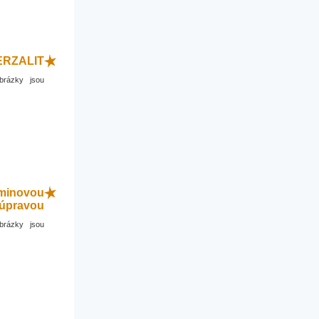
WERZALIT
brázky jsou
aminovou
úpravou
brázky jsou