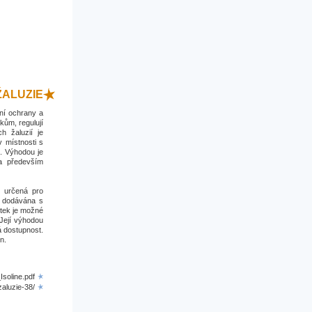
ŽALUZIE
ční ochrany a
skům, regulují
h žaluzií je
v místnosti s
. Výhodou je
 a především
E určená pro
a dodávána s
tek je možné
Její výhodou
á dostupnost.
n.
soline.pdf
zaluzie-38/