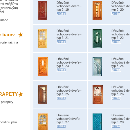
Dřevěné
Dřevěné
oti vnějšímu
vchodové dveře -
vchodové dv
m (dorazovým)
typ č. 19
typ č. 20
ání.
ormace.
Dřevěné
Dřevěné
 barev...
vchodové dveře -
vchodové dv
typ č. 21
typ č. 22
 orientační a
Dřevěné
Dřevěné
vchodové dveře -
vchodové dv
typ č. 23
typ č. 24
Dřevěné
Dřevěné
vchodové dveře -
vchodové dv
ARAPETY
typ č. 25
typ č. 26
 parapety.
Dřevěné
Dřevěné
vchodové dveře -
vchodové dv
odstínu jako
typ č. 27
typ č. 28