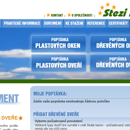
Zatím vaše poptávka neobsahuje žádnou položku
A DVEŘE
Vyberte požadované provedení
Veškeré typy dveří lze vyrobit v celé škále barev - požadovaný ods
vého profilu
nemá vliv na výši ceny.
profily této