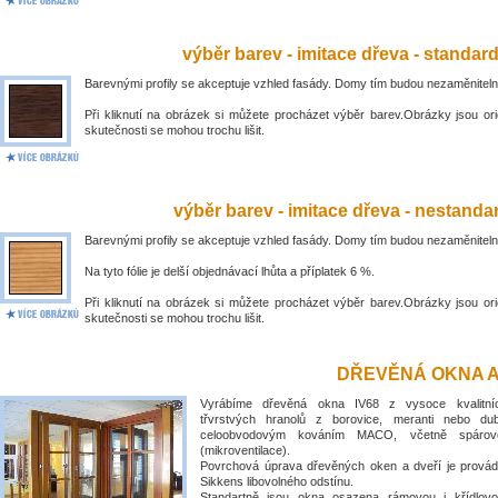
výběr barev - imitace dřeva - standar
Barevnými profily se akceptuje vzhled fasády. Domy tím budou nezaměniteln
Při kliknutí na obrázek si můžete procházet výběr barev.Obrázky jsou ori
skutečnosti se mohou trochu lišit.
výběr barev - imitace dřeva - nestandar
Barevnými profily se akceptuje vzhled fasády. Domy tím budou nezaměniteln
Na tyto fólie je delší objednávací lhůta a příplatek 6 %.
Při kliknutí na obrázek si můžete procházet výběr barev.Obrázky jsou ori
skutečnosti se mohou trochu lišit.
DŘEVĚNÁ OKNA A
Vyrábíme dřevěná okna IV68 z vysoce kvalitní
třvrstvých hranolů z borovice, meranti nebo du
celoobvodovým kováním MACO, včetně spárové
(mikroventilace).
Povrchová úprava dřevěných oken a dveří je prová
Sikkens libovolného odstínu.
Standartně jsou okna osazena rámovou i křídlovo