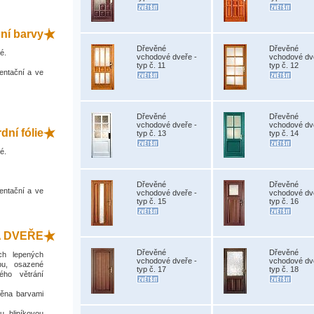
dní barvy
Dřevěné
Dřevěné
é.
vchodové dveře -
vchodové dv
typ č. 11
typ č. 12
entační a ve
Dřevěné
Dřevěné
vchodové dveře -
vchodové dv
dní fólie
typ č. 13
typ č. 14
é.
Dřevěné
Dřevěné
entační a ve
vchodové dveře -
vchodové dv
typ č. 15
typ č. 16
 DVEŘE
Dřevěné
Dřevěné
ch lepených
vchodové dveře -
vchodové dv
bu, osazené
typ č. 17
typ č. 18
ho větrání
děna barvami
u hliníkovou