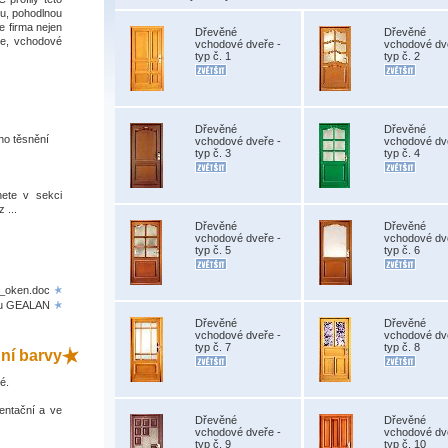
tu, pohodlnou
e firma nejen
Dřevěné
Dřevěné
ře, vchodové
vchodové dveře -
vchodové dv
typ č. 1
typ č. 2
Dřevěné
Dřevěné
ho těsnění
vchodové dveře -
vchodové dv
typ č. 3
typ č. 4
nete v sekci
 ...
Dřevěné
Dřevěné
vchodové dveře -
vchodové dv
typ č. 5
typ č. 6
h_oken.doc
ilu GEALAN
Dřevěné
Dřevěné
vchodové dveře -
vchodové dv
typ č. 7
typ č. 8
dní barvy
é.
entační a ve
Dřevěné
Dřevěné
vchodové dveře -
vchodové dv
typ č. 9
typ č. 10