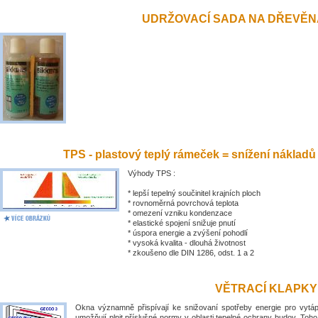
UDRŽOVACÍ SADA NA DŘEVĚN
TPS - plastový teplý rámeček = snížení nákladů
Výhody TPS :
* lepší tepelný součinitel krajních ploch
* rovnoměrná povrchová teplota
* omezení vzniku kondenzace
* elastické spojení snižuje pnutí
* úspora energie a zvýšení pohodlí
* vysoká kvalita - dlouhá životnost
* zkoušeno dle DIN 1286, odst. 1 a 2
VĚTRACÍ KLAPKY
Okna významně přispívají ke snižovaní spotřeby energie pro vytá
umožňují plnit příslušné normy v oblasti tepelné ochrany budov. Toh