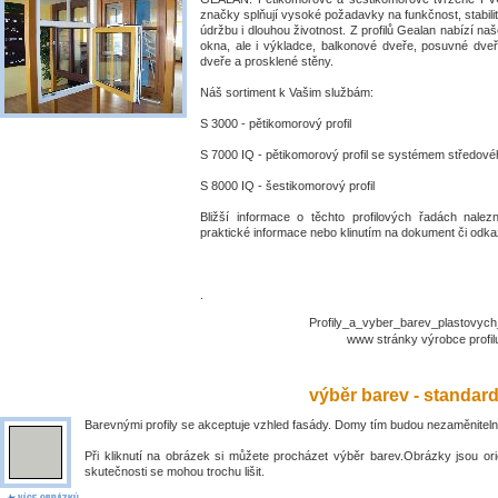
značky splňují vysoké požadavky na funkčnost, stabili
údržbu i dlouhou životnost. Z profilů Gealan nabízí naš
okna, ale i výkladce, balkonové dveře, posuvné dve
dveře a prosklené stěny.
Náš sortiment k Vašim službám:
S 3000 - pětikomorový profil
S 7000 IQ - pětikomorový profil se systémem středové
S 8000 IQ - šestikomorový profil
Bližší informace o těchto profilových řadách nalez
praktické informace nebo klinutím na dokument či odkaz
.
Profily_a_vyber_barev_plastovyc
www stránky výrobce prof
výběr barev - standar
Barevnými profily se akceptuje vzhled fasády. Domy tím budou nezaměniteln
Při kliknutí na obrázek si můžete procházet výběr barev.Obrázky jsou ori
skutečnosti se mohou trochu lišit.