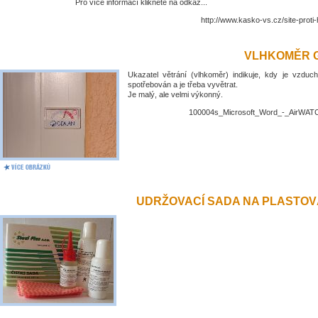
Pro více informací klikněte na odkaz...
http://www.kasko-vs.cz/site-proti
VLHKOMĚR 
Ukazatel větrání (vlhkoměr) indikuje, kdy je vzduch
spotřebován a je třeba vyvětrat.
Je malý, ale velmi výkonný.
100004s_Microsoft_Word_-_AirWATC
UDRŽOVACÍ SADA NA PLASTO