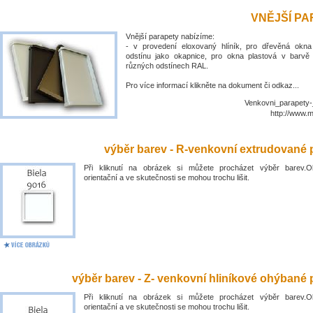
VNĚJŠÍ P
Vnější parapety nabízíme:
- v provedení eloxovaný hlíník, pro dřevěná okn
odstínu jako okapnice, pro okna plastová v barvě
různých odstínech RAL.
Pro více informací klikněte na dokument či odkaz...
Venkovni_parapety-
http://www.
výběr barev - R-venkovní extrudované 
Při kliknutí na obrázek si můžete procházet výběr barev.O
orientační a ve skutečnosti se mohou trochu lišit.
výběr barev - Z- venkovní hliníkové ohýbané 
Při kliknutí na obrázek si můžete procházet výběr barev.O
orientační a ve skutečnosti se mohou trochu lišit.