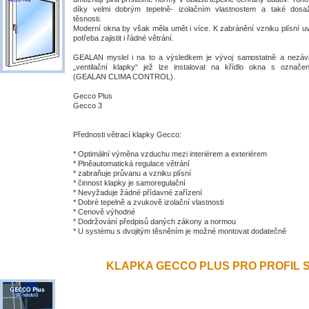
díky velmi dobrým tepelně- izolačním vlastnostem a také dosa
těsnosti.
Moderní okna by však měla umět i více. K zabránění vzniku plísní uv
potřeba zajistit i řádné větrání.
GEALAN myslel i na to a výsledkem je vývoj samostatně a nezávis
„ventilační klapky“ jež lze instalovat na křídlo okna s ozna
(GEALAN CLIMA CONTROL).
Gecco Plus
Gecco 3
Přednosti větrací klapky Gecco:
* Optimální výměna vzduchu mezi interiérem a exteriérem
* Plněautomatická regulace větrání
* zabraňuje průvanu a vzniku plísní
* činnost klapky je samoregulační
* Nevyžaduje žádné přídavné zařízení
* Dobré tepelně a zvukově izolační vlastnosti
* Cenově výhodné
* Dodržování předpisů daných zákony a normou
* U systému s dvojitým těsněním je možné montovat dodatečně
KLAPKA GECCO PLUS PRO PROFIL S 