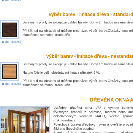
výběr barev - imitace dřeva - standar
Barevnými profily se akceptuje vzhled fasády. Domy tím budou nezaměniteln
Při kliknutí na obrázek si můžete procházet výběr barev.Obrázky jsou ori
skutečnosti se mohou trochu lišit.
výběr barev - imitace dřeva - nestandar
Barevnými profily se akceptuje vzhled fasády. Domy tím budou nezaměniteln
Na tyto fólie je delší objednávací lhůta a příplatek 6 %.
Při kliknutí na obrázek si můžete procházet výběr barev.Obrázky jsou ori
skutečnosti se mohou trochu lišit.
DŘEVĚNÁ OKNA A
Vyrábíme dřevěná okna IV68 z vysoce kvalitní
třvrstvých hranolů z borovice, meranti nebo du
celoobvodovým kováním MACO, včetně spárové
(mikroventilace).
Povrchová úprava dřevěných oken a dveří je prová
Sikkens libovolného odstínu.
Standartně jsou okna osazena rámovou i křídlovo