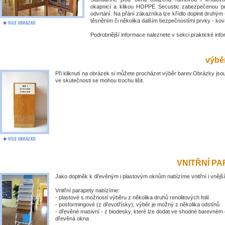
okapnicí a klikou HOPPE Secustic zabezpečenou pr
odvrtání. Na přání zákazníka lze křídlo doplnit druhý
těsněním či několika dalším bezpečnostími prvky - kov
Podrobnější informace naleznete v sekci praktické inf
výběr
Při kliknutí na obrázek si můžete procházet výběr barev.Obrázky jsou
ve skutečnosti se mohou trochu lišit.
VNITŘNÍ P
Jako doplněk k dřevěným i plastovým oknům nabízíme vnitřní i vnější
Vnitřní parapety nabízíme:
- plastové s možností výběru z několika druhů renolitových folií
- posformingové (z dřevotřísky), výběr je možný z několika odstínů
- dřevěné masivní - z biodesky, které lze dodat ve shodné barevném 
dřevěná okna