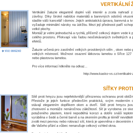
VERTIKÁLNÍ 
Vertikální žaluzie elegantně doplní váš interiér a zcela nahradí 
závěsy. Díky široké nabídce materiálů a barevných odstínů vkus
sladíte váši kancelář i domov. Jejich antistatická úprava, barevná a tv
vyžaduje minimální nároky na údržbu. Mezi její přednosti patří schop
velké plochy.
Montáž je velmi jednoduchá a rychlá, přičemž celkový dojem vede k
celého prostoru. Překvapí vás řadou neočekávaných světelných a 
efektů.
Žaluzie určená pro zastínění velkých prosklených stěn , oken nebo 
velkých místností. Možnost osazení látkovou lamelou o šířce 1
nebo plastovou lamelou.
Pro více informací klikněte na odkaz...
http://www.kasko-vs.cz/vertikalni-
SÍŤKY PROT
Sítě proti hmyzu jsou nejefektivnější přirozenou ochranou proti obt
Přestože je jejich funkce především praktická, svým moderním
stávají elegantním doplňkem oken a dveří. Sítě proti hmyzu jso
zhotovení a montáže nenáročnou záležitostí. Síť je vyrobena ze ske
potaženého plastem, které nepodléhá korozi a dobře snáší teplotní
vyráběna v šedé a černé barvě a na okenním profilu je téměř nevidite
zvolit mezi pevnou nebo rolovací sítí, která je upevněna v decentním
dle Vašeho přání a vůbec nenarušuje celkový vzhled okna.