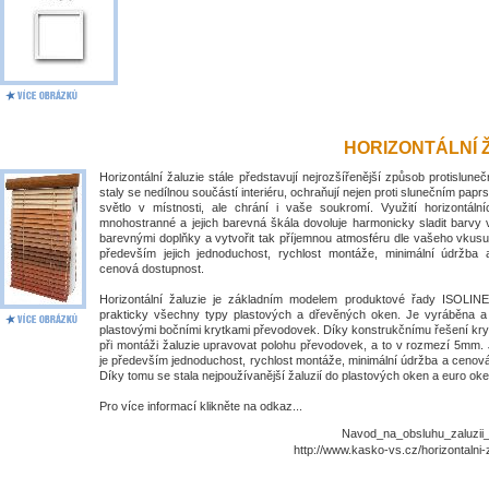
HORIZONTÁLNÍ 
Horizontální žaluzie stále představují nejrozšířenější způsob protislune
staly se nedílnou součástí interiéru, ochraňují nejen proti slunečním papr
světlo v místnosti, ale chrání i vaše soukromí. Využití horizontálníc
mnohostranné a jejich barevná škála dovoluje harmonicky sladit barvy 
barevnými doplňky a vytvořit tak příjemnou atmosféru dle vašeho vkusu
především jejich jednoduchost, rychlost montáže, minimální údržba
cenová dostupnost.
Horizontální žaluzie je základním modelem produktové řady ISOLIN
prakticky všechny typy plastových a dřevěných oken. Je vyráběna 
plastovými bočními krytkami převodovek. Díky konstrukčnímu řešení kry
při montáži žaluzie upravovat polohu převodovek, a to v rozmezí 5mm. 
je především jednoduchost, rychlost montáže, minimální údržba a cenov
Díky tomu se stala nejpoužívanější žaluzií do plastových oken a euro oke
Pro více informací klikněte na odkaz...
Navod_na_obsluhu_zaluzii_I
http://www.kasko-vs.cz/horizontalni-