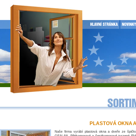
PLASTOVÁ OKNA 
Naše firma vyrábí plastová okna a dveře ze špičko
GEALAN. Pětikomorové a šestikomorové tvrzené PVC 