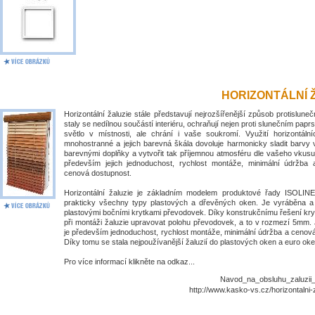
HORIZONTÁLNÍ 
Horizontální žaluzie stále představují nejrozšířenější způsob protislune
staly se nedílnou součástí interiéru, ochraňují nejen proti slunečním papr
světlo v místnosti, ale chrání i vaše soukromí. Využití horizontálníc
mnohostranné a jejich barevná škála dovoluje harmonicky sladit barvy 
barevnými doplňky a vytvořit tak příjemnou atmosféru dle vašeho vkusu
především jejich jednoduchost, rychlost montáže, minimální údržba
cenová dostupnost.
Horizontální žaluzie je základním modelem produktové řady ISOLIN
prakticky všechny typy plastových a dřevěných oken. Je vyráběna 
plastovými bočními krytkami převodovek. Díky konstrukčnímu řešení kry
při montáži žaluzie upravovat polohu převodovek, a to v rozmezí 5mm. 
je především jednoduchost, rychlost montáže, minimální údržba a cenov
Díky tomu se stala nejpoužívanější žaluzií do plastových oken a euro oke
Pro více informací klikněte na odkaz...
Navod_na_obsluhu_zaluzii_I
http://www.kasko-vs.cz/horizontalni-