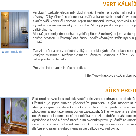
VERTIKÁLNÍ 
Vertikální žaluzie elegantně doplní váš interiér a zcela nahradí 
závěsy. Díky široké nabídce materiálů a barevných odstínů vkus
sladíte váši kancelář i domov. Jejich antistatická úprava, barevná a tv
vyžaduje minimální nároky na údržbu. Mezi její přednosti patří schop
velké plochy.
Montáž je velmi jednoduchá a rychlá, přičemž celkový dojem vede k
celého prostoru. Překvapí vás řadou neočekávaných světelných a 
efektů.
Žaluzie určená pro zastínění velkých prosklených stěn , oken nebo 
velkých místností. Možnost osazení látkovou lamelou o šířce 1
nebo plastovou lamelou.
Pro více informací klikněte na odkaz...
http://www.kasko-vs.cz/vertikalni-
SÍŤKY PROT
Sítě proti hmyzu jsou nejefektivnější přirozenou ochranou proti obt
Přestože je jejich funkce především praktická, svým moderním
stávají elegantním doplňkem oken a dveří. Sítě proti hmyzu jso
zhotovení a montáže nenáročnou záležitostí. Síť je vyrobena ze ske
potaženého plastem, které nepodléhá korozi a dobře snáší teplotní
vyráběna v šedé a černé barvě a na okenním profilu je téměř nevidite
zvolit mezi pevnou nebo rolovací sítí, která je upevněna v decentním
dle Vašeho přání a vůbec nenarušuje celkový vzhled okna.