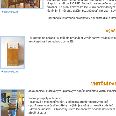
okapnicí a klikou HOPPE Secustic zabezpečenou pr
odvrtání. Na přání zákazníka lze křídlo doplnit druhý
těsněním či několika dalším bezpečnostími prvky - kov
Podrobnější informace naleznete v sekci praktické inf
výběr
Při kliknutí na obrázek si můžete procházet výběr barev.Obrázky jsou
ve skutečnosti se mohou trochu lišit.
VNITŘNÍ P
Jako doplněk k dřevěným i plastovým oknům nabízíme vnitřní i vnější
Vnitřní parapety nabízíme:
- plastové s možností výběru z několika druhů renolitových folií
- posformingové (z dřevotřísky), výběr je možný z několika odstínů
- dřevěné masivní - z biodesky, které lze dodat ve shodné barevném 
dřevěná okna