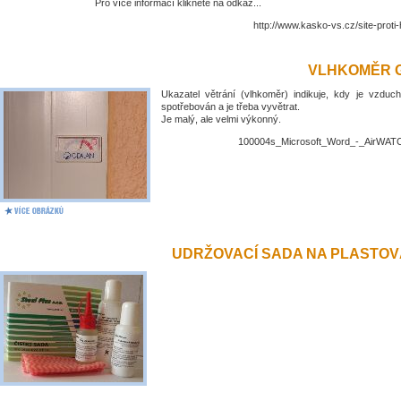
Pro více informací klikněte na odkaz...
http://www.kasko-vs.cz/site-proti
VLHKOMĚR 
Ukazatel větrání (vlhkoměr) indikuje, kdy je vzduch
spotřebován a je třeba vyvětrat.
Je malý, ale velmi výkonný.
100004s_Microsoft_Word_-_AirWATC
UDRŽOVACÍ SADA NA PLASTO