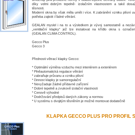
díky velmi dobrým tepelně- izolačním vlastnostem a také dosa
těsnosti.
Moderní okna by však měla umět i více. K zabránění vzniku plísní uv
potřeba zajistit i řádné větrání.
GEALAN myslel i na to a výsledkem je vývoj samostatně a nezávis
„ventilační klapky“ jež lze instalovat na křídlo okna s ozna
(GEALAN CLIMA CONTROL).
Gecco Plus
Gecco 3
Přednosti větrací klapky Gecco:
* Optimální výměna vzduchu mezi interiérem a exteriérem
* Plněautomatická regulace větrání
* zabraňuje průvanu a vzniku plísní
* činnost klapky je samoregulační
* Nevyžaduje žádné přídavné zařízení
* Dobré tepelně a zvukově izolační vlastnosti
* Cenově výhodné
* Dodržování předpisů daných zákony a normou
* U systému s dvojitým těsněním je možné montovat dodatečně
KLAPKA GECCO PLUS PRO PROFIL S 