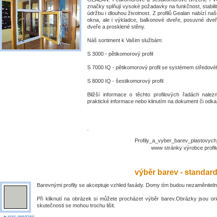
značky splňují vysoké požadavky na funkčnost, stabili
údržbu i dlouhou životnost. Z profilů Gealan nabízí naš
okna, ale i výkladce, balkonové dveře, posuvné dve
dveře a prosklené stěny.
Náš sortiment k Vašim službám:
S 3000 - pětikomorový profil
S 7000 IQ - pětikomorový profil se systémem středové
S 8000 IQ - šestikomorový profil
Bližší informace o těchto profilových řadách nalez
praktické informace nebo klinutím na dokument či odkaz
.
Profily_a_vyber_barev_plastovyc
www stránky výrobce prof
výběr barev - standar
Barevnými profily se akceptuje vzhled fasády. Domy tím budou nezaměniteln
Při kliknutí na obrázek si můžete procházet výběr barev.Obrázky jsou ori
skutečnosti se mohou trochu lišit.