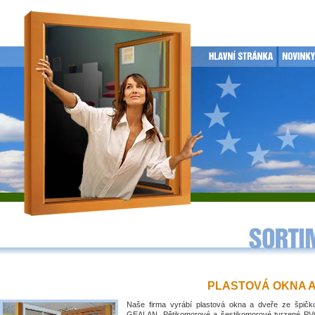
PLASTOVÁ OKNA 
Naše firma vyrábí plastová okna a dveře ze špičko
GEALAN. Pětikomorové a šestikomorové tvrzené PVC 