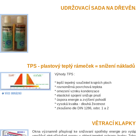
UDRŽOVACÍ SADA NA DŘEVĚN
TPS - plastový teplý rámeček = snížení nákladů
Výhody TPS :
* lepší tepelný součinitel krajních ploch
* rovnoměrná povrchová teplota
* omezení vzniku kondenzace
* elastické spojení snižuje pnutí
* úspora energie a zvýšení pohodlí
* vysoká kvalita - dlouhá životnost
* zkoušeno dle DIN 1286, odst. 1 a 2
VĚTRACÍ KLAPKY
Okna významně přispívají ke snižovaní spotřeby energie pro vytá
umožňují plnit příslušné normy v oblasti tepelné ochrany budov. Toh