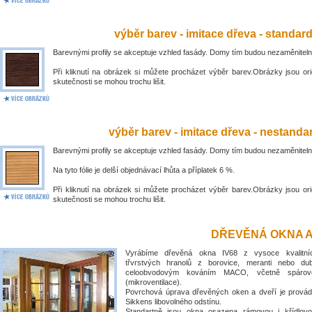
výběr barev - imitace dřeva - standar
Barevnými profily se akceptuje vzhled fasády. Domy tím budou nezaměniteln
Při kliknutí na obrázek si můžete procházet výběr barev.Obrázky jsou ori
skutečnosti se mohou trochu lišit.
výběr barev - imitace dřeva - nestandar
Barevnými profily se akceptuje vzhled fasády. Domy tím budou nezaměniteln
Na tyto fólie je delší objednávací lhůta a příplatek 6 %.
Při kliknutí na obrázek si můžete procházet výběr barev.Obrázky jsou ori
skutečnosti se mohou trochu lišit.
DŘEVĚNÁ OKNA A
Vyrábíme dřevěná okna IV68 z vysoce kvalitní
třvrstvých hranolů z borovice, meranti nebo du
celoobvodovým kováním MACO, včetně spárové
(mikroventilace).
Povrchová úprava dřevěných oken a dveří je prová
Sikkens libovolného odstínu.
Standartně jsou okna osazena rámovou i křídlovo