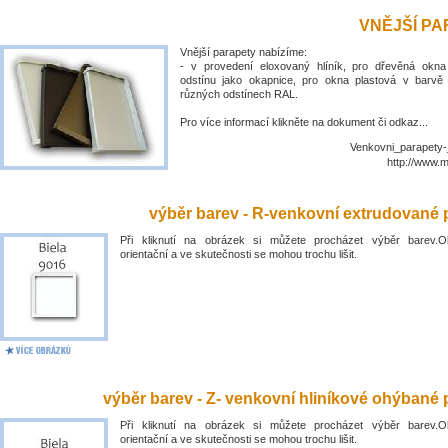
VNĚJŠÍ P
Vnější parapety nabízíme:
- v provedení eloxovaný hlíník, pro dřevěná okn
odstínu jako okapnice, pro okna plastová v barvě
různých odstínech RAL.
Pro více informací klikněte na dokument či odkaz...
Venkovni_parapety-
http://www.
výběr barev - R-venkovní extrudované 
Při kliknutí na obrázek si můžete procházet výběr barev.O
orientační a ve skutečnosti se mohou trochu lišit.
výběr barev - Z- venkovní hliníkové ohýbané 
Při kliknutí na obrázek si můžete procházet výběr barev.O
orientační a ve skutečnosti se mohou trochu lišit.