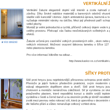
VERTIKÁLNÍ 
Vertikální žaluzie elegantně doplní váš interiér a zcela nahradí 
závěsy. Díky široké nabídce materiálů a barevných odstínů vkus
sladíte váši kancelář i domov. Jejich antistatická úprava, barevná a tv
vyžaduje minimální nároky na údržbu. Mezi její přednosti patří schop
velké plochy.
Montáž je velmi jednoduchá a rychlá, přičemž celkový dojem vede k
celého prostoru. Překvapí vás řadou neočekávaných světelných a 
efektů.
Žaluzie určená pro zastínění velkých prosklených stěn , oken nebo 
velkých místností. Možnost osazení látkovou lamelou o šířce 1
nebo plastovou lamelou.
Pro více informací klikněte na odkaz...
http://www.kasko-vs.cz/vertikalni-
SÍŤKY PROT
Sítě proti hmyzu jsou nejefektivnější přirozenou ochranou proti obt
Přestože je jejich funkce především praktická, svým moderním
stávají elegantním doplňkem oken a dveří. Sítě proti hmyzu jso
zhotovení a montáže nenáročnou záležitostí. Síť je vyrobena ze ske
potaženého plastem, které nepodléhá korozi a dobře snáší teplotní
vyráběna v šedé a černé barvě a na okenním profilu je téměř nevidite
zvolit mezi pevnou nebo rolovací sítí, která je upevněna v decentním
dle Vašeho přání a vůbec nenarušuje celkový vzhled okna.