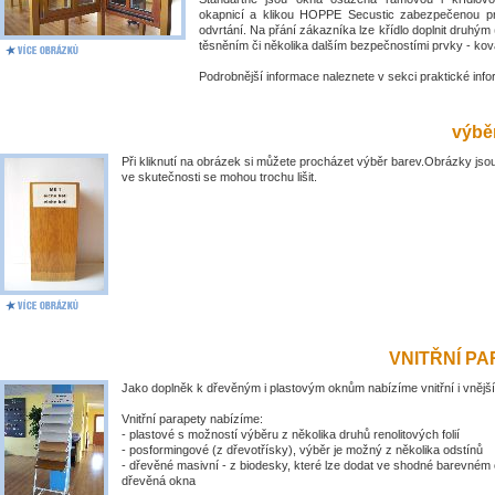
okapnicí a klikou HOPPE Secustic zabezpečenou pr
odvrtání. Na přání zákazníka lze křídlo doplnit druhý
těsněním či několika dalším bezpečnostími prvky - kov
Podrobnější informace naleznete v sekci praktické inf
výběr
Při kliknutí na obrázek si můžete procházet výběr barev.Obrázky jsou
ve skutečnosti se mohou trochu lišit.
VNITŘNÍ P
Jako doplněk k dřevěným i plastovým oknům nabízíme vnitřní i vnější
Vnitřní parapety nabízíme:
- plastové s možností výběru z několika druhů renolitových folií
- posformingové (z dřevotřísky), výběr je možný z několika odstínů
- dřevěné masivní - z biodesky, které lze dodat ve shodné barevném 
dřevěná okna