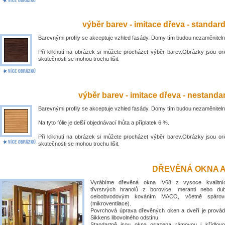
výběr barev - imitace dřeva - standar
Barevnými profily se akceptuje vzhled fasády. Domy tím budou nezaměniteln
Při kliknutí na obrázek si můžete procházet výběr barev.Obrázky jsou ori
skutečnosti se mohou trochu lišit.
výběr barev - imitace dřeva - nestandar
Barevnými profily se akceptuje vzhled fasády. Domy tím budou nezaměniteln
Na tyto fólie je delší objednávací lhůta a příplatek 6 %.
Při kliknutí na obrázek si můžete procházet výběr barev.Obrázky jsou ori
skutečnosti se mohou trochu lišit.
DŘEVĚNÁ OKNA A
Vyrábíme dřevěná okna IV68 z vysoce kvalitní
třvrstvých hranolů z borovice, meranti nebo du
celoobvodovým kováním MACO, včetně spárové
(mikroventilace).
Povrchová úprava dřevěných oken a dveří je prová
Sikkens libovolného odstínu.
Standartně jsou okna osazena rámovou i křídlovo