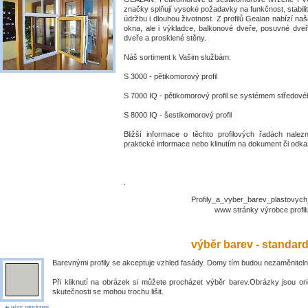
značky splňují vysoké požadavky na funkčnost, stabili
údržbu i dlouhou životnost. Z profilů Gealan nabízí naš
okna, ale i výkladce, balkonové dveře, posuvné dve
dveře a prosklené stěny.
Náš sortiment k Vašim službám:
S 3000 - pětikomorový profil
S 7000 IQ - pětikomorový profil se systémem středové
S 8000 IQ - šestikomorový profil
Bližší informace o těchto profilových řadách nalez
praktické informace nebo klinutím na dokument či odkaz
.
Profily_a_vyber_barev_plastovyc
www stránky výrobce prof
výběr barev - standar
Barevnými profily se akceptuje vzhled fasády. Domy tím budou nezaměniteln
Při kliknutí na obrázek si můžete procházet výběr barev.Obrázky jsou ori
skutečnosti se mohou trochu lišit.