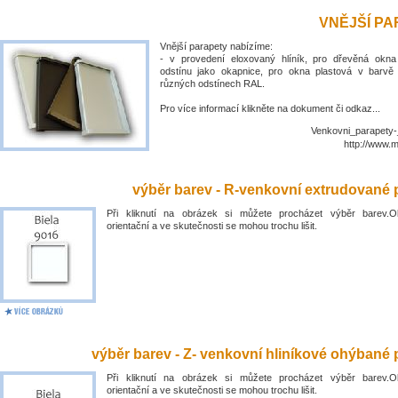
VNĚJŠÍ P
Vnější parapety nabízíme:
- v provedení eloxovaný hlíník, pro dřevěná okn
odstínu jako okapnice, pro okna plastová v barvě
různých odstínech RAL.
Pro více informací klikněte na dokument či odkaz...
Venkovni_parapety-
http://www.
výběr barev - R-venkovní extrudované 
Při kliknutí na obrázek si můžete procházet výběr barev.O
orientační a ve skutečnosti se mohou trochu lišit.
výběr barev - Z- venkovní hliníkové ohýbané 
Při kliknutí na obrázek si můžete procházet výběr barev.O
orientační a ve skutečnosti se mohou trochu lišit.