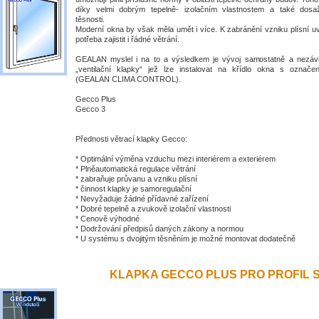
díky velmi dobrým tepelně- izolačním vlastnostem a také dosa
těsnosti.
Moderní okna by však měla umět i více. K zabránění vzniku plísní uv
potřeba zajistit i řádné větrání.
GEALAN myslel i na to a výsledkem je vývoj samostatně a nezávis
„ventilační klapky“ jež lze instalovat na křídlo okna s ozna
(GEALAN CLIMA CONTROL).
Gecco Plus
Gecco 3
Přednosti větrací klapky Gecco:
* Optimální výměna vzduchu mezi interiérem a exteriérem
* Plněautomatická regulace větrání
* zabraňuje průvanu a vzniku plísní
* činnost klapky je samoregulační
* Nevyžaduje žádné přídavné zařízení
* Dobré tepelně a zvukově izolační vlastnosti
* Cenově výhodné
* Dodržování předpisů daných zákony a normou
* U systému s dvojitým těsněním je možné montovat dodatečně
KLAPKA GECCO PLUS PRO PROFIL S 