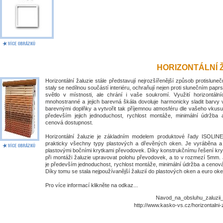
HORIZONTÁLNÍ 
Horizontální žaluzie stále představují nejrozšířenější způsob protislune
staly se nedílnou součástí interiéru, ochraňují nejen proti slunečním papr
světlo v místnosti, ale chrání i vaše soukromí. Využití horizontálníc
mnohostranné a jejich barevná škála dovoluje harmonicky sladit barvy 
barevnými doplňky a vytvořit tak příjemnou atmosféru dle vašeho vkusu
především jejich jednoduchost, rychlost montáže, minimální údržba
cenová dostupnost.
Horizontální žaluzie je základním modelem produktové řady ISOLIN
prakticky všechny typy plastových a dřevěných oken. Je vyráběna 
plastovými bočními krytkami převodovek. Díky konstrukčnímu řešení kry
při montáži žaluzie upravovat polohu převodovek, a to v rozmezí 5mm. 
je především jednoduchost, rychlost montáže, minimální údržba a cenov
Díky tomu se stala nejpoužívanější žaluzií do plastových oken a euro oke
Pro více informací klikněte na odkaz...
Navod_na_obsluhu_zaluzii_I
http://www.kasko-vs.cz/horizontalni-