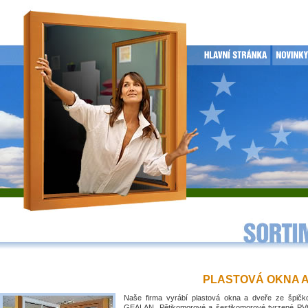
PLASTOVÁ OKNA 
Naše firma vyrábí plastová okna a dveře ze špičko
GEALAN. Pětikomorové a šestikomorové tvrzené PVC 