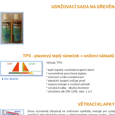
UDRŽOVACÍ SADA NA DŘEVĚN
TPS - plastový teplý rámeček = snížení nákladů
Výhody TPS :
* lepší tepelný součinitel krajních ploch
* rovnoměrná povrchová teplota
* omezení vzniku kondenzace
* elastické spojení snižuje pnutí
* úspora energie a zvýšení pohodlí
* vysoká kvalita - dlouhá životnost
* zkoušeno dle DIN 1286, odst. 1 a 2
VĚTRACÍ KLAPKY
Okna významně přispívají ke snižovaní spotřeby energie pro vytá
umožňují plnit příslušné normy v oblasti tepelné ochrany budov. Toh