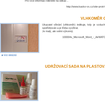
Pro více informací klikněte na odkaz...
http://www.kasko-vs.cz/site-proti
VLHKOMĚR 
Ukazatel větrání (vlhkoměr) indikuje, kdy je vzduch
spotřebován a je třeba vyvětrat.
Je malý, ale velmi výkonný.
100004s_Microsoft_Word_-_AirWATC
UDRŽOVACÍ SADA NA PLASTO