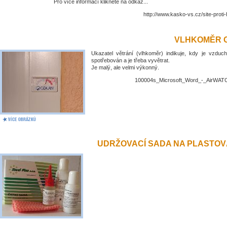
Pro více informací klikněte na odkaz...
http://www.kasko-vs.cz/site-proti
VLHKOMĚR 
Ukazatel větrání (vlhkoměr) indikuje, kdy je vzduch
spotřebován a je třeba vyvětrat.
Je malý, ale velmi výkonný.
100004s_Microsoft_Word_-_AirWATC
UDRŽOVACÍ SADA NA PLASTO