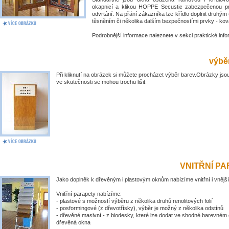
okapnicí a klikou HOPPE Secustic zabezpečenou pr
odvrtání. Na přání zákazníka lze křídlo doplnit druhý
těsněním či několika dalším bezpečnostími prvky - kov
Podrobnější informace naleznete v sekci praktické inf
výběr
Při kliknutí na obrázek si můžete procházet výběr barev.Obrázky jsou
ve skutečnosti se mohou trochu lišit.
VNITŘNÍ P
Jako doplněk k dřevěným i plastovým oknům nabízíme vnitřní i vnější
Vnitřní parapety nabízíme:
- plastové s možností výběru z několika druhů renolitových folií
- posformingové (z dřevotřísky), výběr je možný z několika odstínů
- dřevěné masivní - z biodesky, které lze dodat ve shodné barevném 
dřevěná okna