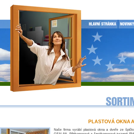
PLASTOVÁ OKNA 
Naše firma vyrábí plastová okna a dveře ze špičko
GEALAN. Pětikomorové a šestikomorové tvrzené PVC 