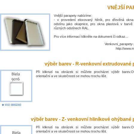
VNĚJŠÍ P
Vnější parapety nabízíme:
- v provedení eloxovaný hlíník, pro dřevěná okn
odstínu jako okapnice, pro okna plastová v barvě
různých odstínech RAL.
Pro více informací klikněte na dokument či odkaz...
Venkovni_parapety-
http://www.
výběr barev - R-venkovní extrudované 
Při kliknutí na obrázek si můžete procházet výběr barev.O
orientační a ve skutečnosti se mohou trochu lišit.
výběr barev - Z- venkovní hliníkové ohýbané 
Při kliknutí na obrázek si můžete procházet výběr barev.O
orientační a ve skutečnosti se mohou trochu lišit.