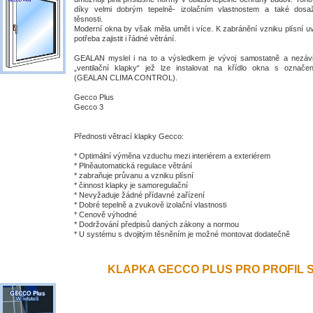
díky velmi dobrým tepelně- izolačním vlastnostem a také dosa
těsnosti.
Moderní okna by však měla umět i více. K zabránění vzniku plísní uv
potřeba zajistit i řádné větrání.
GEALAN myslel i na to a výsledkem je vývoj samostatně a nezávis
„ventilační klapky“ jež lze instalovat na křídlo okna s ozna
(GEALAN CLIMA CONTROL).
Gecco Plus
Gecco 3
Přednosti větrací klapky Gecco:
* Optimální výměna vzduchu mezi interiérem a exteriérem
* Plněautomatická regulace větrání
* zabraňuje průvanu a vzniku plísní
* činnost klapky je samoregulační
* Nevyžaduje žádné přídavné zařízení
* Dobré tepelně a zvukově izolační vlastnosti
* Cenově výhodné
* Dodržování předpisů daných zákony a normou
* U systému s dvojitým těsněním je možné montovat dodatečně
KLAPKA GECCO PLUS PRO PROFIL S 