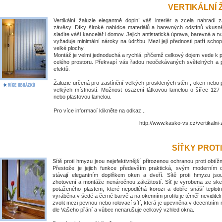
VERTIKÁLNÍ 
Vertikální žaluzie elegantně doplní váš interiér a zcela nahradí 
závěsy. Díky široké nabídce materiálů a barevných odstínů vkus
sladíte váši kancelář i domov. Jejich antistatická úprava, barevná a tv
vyžaduje minimální nároky na údržbu. Mezi její přednosti patří schop
velké plochy.
Montáž je velmi jednoduchá a rychlá, přičemž celkový dojem vede k
celého prostoru. Překvapí vás řadou neočekávaných světelných a 
efektů.
Žaluzie určená pro zastínění velkých prosklených stěn , oken nebo 
velkých místností. Možnost osazení látkovou lamelou o šířce 1
nebo plastovou lamelou.
Pro více informací klikněte na odkaz...
http://www.kasko-vs.cz/vertikalni-
SÍŤKY PROT
Sítě proti hmyzu jsou nejefektivnější přirozenou ochranou proti obt
Přestože je jejich funkce především praktická, svým moderním
stávají elegantním doplňkem oken a dveří. Sítě proti hmyzu jso
zhotovení a montáže nenáročnou záležitostí. Síť je vyrobena ze ske
potaženého plastem, které nepodléhá korozi a dobře snáší teplotní
vyráběna v šedé a černé barvě a na okenním profilu je téměř nevidite
zvolit mezi pevnou nebo rolovací sítí, která je upevněna v decentním
dle Vašeho přání a vůbec nenarušuje celkový vzhled okna.