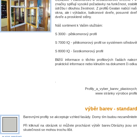
značky splňují vysoké požadavky na funkčnost, stabili
údržbu i dlouhou životnost. Z profilů Gealan nabízí naš
okna, ale i výkladce, balkonové dveře, posuvné dve
dveře a prosklené stěny.
Náš sortiment k Vašim službám:
S 3000 - pětikomorový profil
S 7000 IQ - pětikomorový profil se systémem středové
S 8000 IQ - šestikomorový profil
Bližší informace o těchto profilových řadách nalez
praktické informace nebo klinutím na dokument či odkaz
.
Profily_a_vyber_barev_plastovyc
www stránky výrobce prof
výběr barev - standar
Barevnými profily se akceptuje vzhled fasády. Domy tím budou nezaměniteln
Při kliknutí na obrázek si můžete procházet výběr barev.Obrázky jsou ori
skutečnosti se mohou trochu lišit.