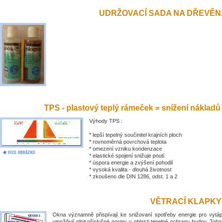
UDRŽOVACÍ SADA NA DŘEVĚN
TPS - plastový teplý rámeček = snížení nákladů
Výhody TPS :
* lepší tepelný součinitel krajních ploch
* rovnoměrná povrchová teplota
* omezení vzniku kondenzace
* elastické spojení snižuje pnutí
* úspora energie a zvýšení pohodlí
* vysoká kvalita - dlouhá životnost
* zkoušeno dle DIN 1286, odst. 1 a 2
VĚTRACÍ KLAPKY
Okna významně přispívají ke snižovaní spotřeby energie pro vytá
umožňují plnit příslušné normy v oblasti tepelné ochrany budov. Toh