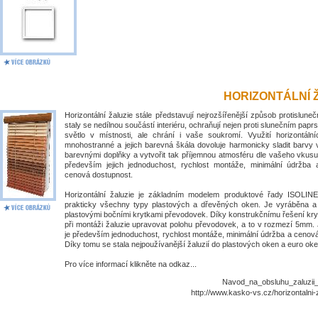
HORIZONTÁLNÍ 
Horizontální žaluzie stále představují nejrozšířenější způsob protislune
staly se nedílnou součástí interiéru, ochraňují nejen proti slunečním papr
světlo v místnosti, ale chrání i vaše soukromí. Využití horizontálníc
mnohostranné a jejich barevná škála dovoluje harmonicky sladit barvy 
barevnými doplňky a vytvořit tak příjemnou atmosféru dle vašeho vkusu
především jejich jednoduchost, rychlost montáže, minimální údržba
cenová dostupnost.
Horizontální žaluzie je základním modelem produktové řady ISOLIN
prakticky všechny typy plastových a dřevěných oken. Je vyráběna 
plastovými bočními krytkami převodovek. Díky konstrukčnímu řešení kry
při montáži žaluzie upravovat polohu převodovek, a to v rozmezí 5mm. 
je především jednoduchost, rychlost montáže, minimální údržba a cenov
Díky tomu se stala nejpoužívanější žaluzií do plastových oken a euro oke
Pro více informací klikněte na odkaz...
Navod_na_obsluhu_zaluzii_I
http://www.kasko-vs.cz/horizontalni-