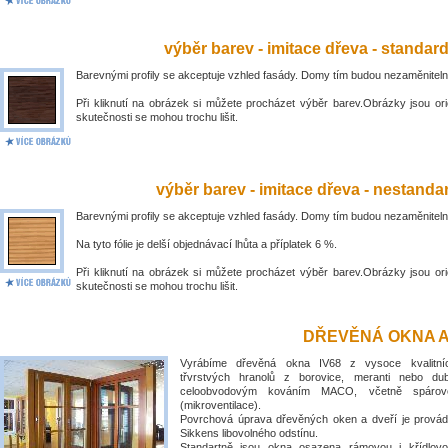
výběr barev - imitace dřeva - standar
Barevnými profily se akceptuje vzhled fasády. Domy tím budou nezaměniteln
Při kliknutí na obrázek si můžete procházet výběr barev.Obrázky jsou ori
skutečnosti se mohou trochu lišit.
výběr barev - imitace dřeva - nestandar
Barevnými profily se akceptuje vzhled fasády. Domy tím budou nezaměniteln
Na tyto fólie je delší objednávací lhůta a příplatek 6 %.
Při kliknutí na obrázek si můžete procházet výběr barev.Obrázky jsou ori
skutečnosti se mohou trochu lišit.
DŘEVĚNÁ OKNA A
Vyrábíme dřevěná okna IV68 z vysoce kvalitní
třvrstvých hranolů z borovice, meranti nebo du
celoobvodovým kováním MACO, včetně spárové
(mikroventilace).
Povrchová úprava dřevěných oken a dveří je prová
Sikkens libovolného odstínu.
Standartně jsou okna osazena rámovou i křídlovo