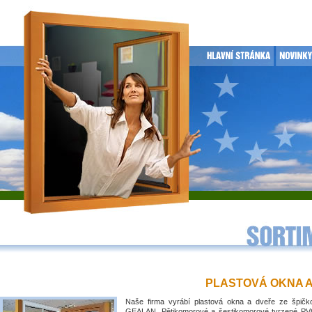
PLASTOVÁ OKNA 
Naše firma vyrábí plastová okna a dveře ze špičko
GEALAN. Pětikomorové a šestikomorové tvrzené PVC 