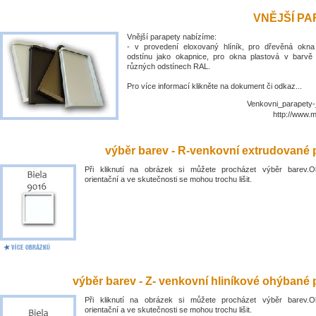
VNĚJŠÍ P
Vnější parapety nabízíme:
- v provedení eloxovaný hlíník, pro dřevěná okn
odstínu jako okapnice, pro okna plastová v barvě
různých odstínech RAL.
Pro více informací klikněte na dokument či odkaz...
Venkovni_parapety-
http://www.
výběr barev - R-venkovní extrudované 
Při kliknutí na obrázek si můžete procházet výběr barev.O
orientační a ve skutečnosti se mohou trochu lišit.
výběr barev - Z- venkovní hliníkové ohýbané 
Při kliknutí na obrázek si můžete procházet výběr barev.O
orientační a ve skutečnosti se mohou trochu lišit.