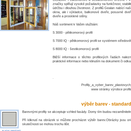
značky splňují vysoké požadavky na funkčnost, stabili
údržbu i dlouhou životnost. Z profilů Gealan nabízí naš
okna, ale i výkladce, balkonové dveře, posuvné dve
dveře a prosklené stěny.
Náš sortiment k Vašim službám:
S 3000 - pětikomorový profil
S 7000 IQ - pětikomorový profil se systémem středové
S 8000 IQ - šestikomorový profil
Bližší informace o těchto profilových řadách nalez
praktické informace nebo klinutím na dokument či odkaz
.
Profily_a_vyber_barev_plastovyc
www stránky výrobce prof
výběr barev - standar
Barevnými profily se akceptuje vzhled fasády. Domy tím budou nezaměniteln
Při kliknutí na obrázek si můžete procházet výběr barev.Obrázky jsou ori
skutečnosti se mohou trochu lišit.