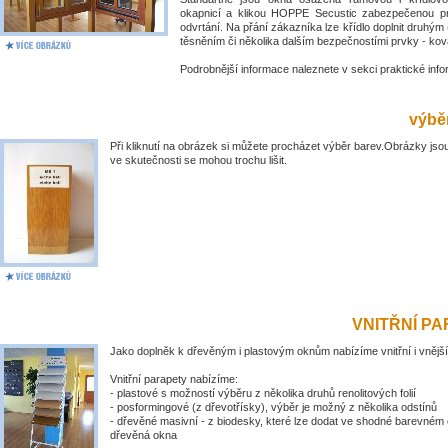
okapnicí a klikou HOPPE Secustic zabezpečenou pr
odvrtání. Na přání zákazníka lze křídlo doplnit druhý
těsněním či několika dalším bezpečnostími prvky - kov
Podrobnější informace naleznete v sekci praktické inf
výběr
Při kliknutí na obrázek si můžete procházet výběr barev.Obrázky jsou
ve skutečnosti se mohou trochu lišit.
VNITŘNÍ P
Jako doplněk k dřevěným i plastovým oknům nabízíme vnitřní i vnější
Vnitřní parapety nabízíme:
- plastové s možností výběru z několika druhů renolitových folií
- posformingové (z dřevotřísky), výběr je možný z několika odstínů
- dřevěné masivní - z biodesky, které lze dodat ve shodné barevném 
dřevěná okna