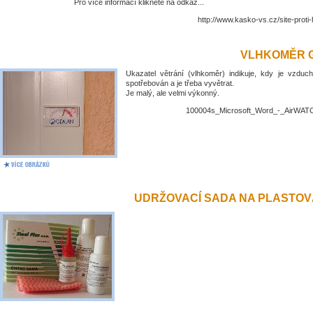
Pro více informací klikněte na odkaz...
http://www.kasko-vs.cz/site-proti
VLHKOMĚR 
Ukazatel větrání (vlhkoměr) indikuje, kdy je vzduch
spotřebován a je třeba vyvětrat.
Je malý, ale velmi výkonný.
100004s_Microsoft_Word_-_AirWATC
UDRŽOVACÍ SADA NA PLASTO