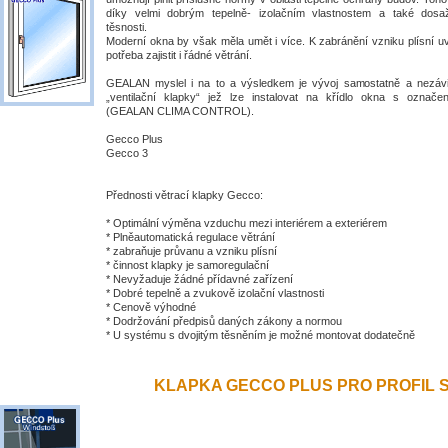
díky velmi dobrým tepelně- izolačním vlastnostem a také dosa
těsnosti.
Moderní okna by však měla umět i více. K zabránění vzniku plísní uv
potřeba zajistit i řádné větrání.
GEALAN myslel i na to a výsledkem je vývoj samostatně a nezávis
„ventilační klapky“ jež lze instalovat na křídlo okna s ozna
(GEALAN CLIMA CONTROL).
Gecco Plus
Gecco 3
Přednosti větrací klapky Gecco:
* Optimální výměna vzduchu mezi interiérem a exteriérem
* Plněautomatická regulace větrání
* zabraňuje průvanu a vzniku plísní
* činnost klapky je samoregulační
* Nevyžaduje žádné přídavné zařízení
* Dobré tepelně a zvukově izolační vlastnosti
* Cenově výhodné
* Dodržování předpisů daných zákony a normou
* U systému s dvojitým těsněním je možné montovat dodatečně
KLAPKA GECCO PLUS PRO PROFIL S 