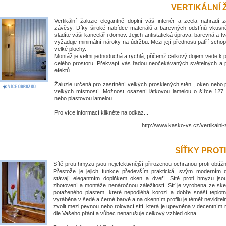
VERTIKÁLNÍ 
Vertikální žaluzie elegantně doplní váš interiér a zcela nahradí 
závěsy. Díky široké nabídce materiálů a barevných odstínů vkus
sladíte váši kancelář i domov. Jejich antistatická úprava, barevná a tv
vyžaduje minimální nároky na údržbu. Mezi její přednosti patří schop
velké plochy.
Montáž je velmi jednoduchá a rychlá, přičemž celkový dojem vede k
celého prostoru. Překvapí vás řadou neočekávaných světelných a 
efektů.
Žaluzie určená pro zastínění velkých prosklených stěn , oken nebo 
velkých místností. Možnost osazení látkovou lamelou o šířce 1
nebo plastovou lamelou.
Pro více informací klikněte na odkaz...
http://www.kasko-vs.cz/vertikalni-
SÍŤKY PROT
Sítě proti hmyzu jsou nejefektivnější přirozenou ochranou proti obt
Přestože je jejich funkce především praktická, svým moderním
stávají elegantním doplňkem oken a dveří. Sítě proti hmyzu jso
zhotovení a montáže nenáročnou záležitostí. Síť je vyrobena ze ske
potaženého plastem, které nepodléhá korozi a dobře snáší teplotní
vyráběna v šedé a černé barvě a na okenním profilu je téměř nevidite
zvolit mezi pevnou nebo rolovací sítí, která je upevněna v decentním
dle Vašeho přání a vůbec nenarušuje celkový vzhled okna.