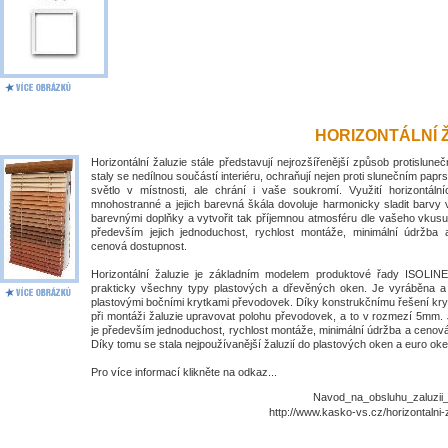
HORIZONTÁLNÍ 
Horizontální žaluzie stále představují nejrozšířenější způsob protislune
staly se nedílnou součástí interiéru, ochraňují nejen proti slunečním papr
světlo v místnosti, ale chrání i vaše soukromí. Využití horizontálníc
mnohostranné a jejich barevná škála dovoluje harmonicky sladit barvy 
barevnými doplňky a vytvořit tak příjemnou atmosféru dle vašeho vkusu
především jejich jednoduchost, rychlost montáže, minimální údržba
cenová dostupnost.
Horizontální žaluzie je základním modelem produktové řady ISOLIN
prakticky všechny typy plastových a dřevěných oken. Je vyráběna 
plastovými bočními krytkami převodovek. Díky konstrukčnímu řešení kry
při montáži žaluzie upravovat polohu převodovek, a to v rozmezí 5mm. 
je především jednoduchost, rychlost montáže, minimální údržba a cenov
Díky tomu se stala nejpoužívanější žaluzií do plastových oken a euro oke
Pro více informací klikněte na odkaz...
Navod_na_obsluhu_zaluzii_I
http://www.kasko-vs.cz/horizontalni-