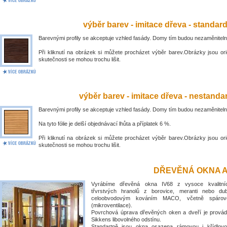
výběr barev - imitace dřeva - standar
Barevnými profily se akceptuje vzhled fasády. Domy tím budou nezaměniteln
Při kliknutí na obrázek si můžete procházet výběr barev.Obrázky jsou ori
skutečnosti se mohou trochu lišit.
výběr barev - imitace dřeva - nestandar
Barevnými profily se akceptuje vzhled fasády. Domy tím budou nezaměniteln
Na tyto fólie je delší objednávací lhůta a příplatek 6 %.
Při kliknutí na obrázek si můžete procházet výběr barev.Obrázky jsou ori
skutečnosti se mohou trochu lišit.
DŘEVĚNÁ OKNA A
Vyrábíme dřevěná okna IV68 z vysoce kvalitní
třvrstvých hranolů z borovice, meranti nebo du
celoobvodovým kováním MACO, včetně spárové
(mikroventilace).
Povrchová úprava dřevěných oken a dveří je prová
Sikkens libovolného odstínu.
Standartně jsou okna osazena rámovou i křídlovo