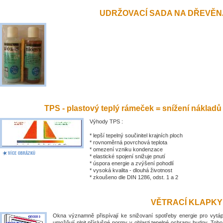
UDRŽOVACÍ SADA NA DŘEVĚN
TPS - plastový teplý rámeček = snížení nákladů
Výhody TPS :
* lepší tepelný součinitel krajních ploch
* rovnoměrná povrchová teplota
* omezení vzniku kondenzace
* elastické spojení snižuje pnutí
* úspora energie a zvýšení pohodlí
* vysoká kvalita - dlouhá životnost
* zkoušeno dle DIN 1286, odst. 1 a 2
VĚTRACÍ KLAPKY
Okna významně přispívají ke snižovaní spotřeby energie pro vytá
umožňují plnit příslušné normy v oblasti tepelné ochrany budov. Toh