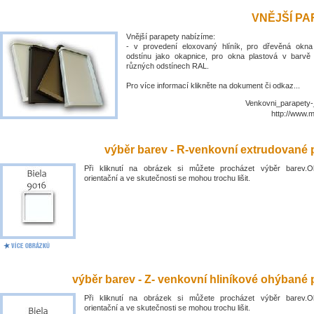
VNĚJŠÍ P
Vnější parapety nabízíme:
- v provedení eloxovaný hlíník, pro dřevěná okn
odstínu jako okapnice, pro okna plastová v barvě
různých odstínech RAL.
Pro více informací klikněte na dokument či odkaz...
Venkovni_parapety-
http://www.
výběr barev - R-venkovní extrudované 
Při kliknutí na obrázek si můžete procházet výběr barev.O
orientační a ve skutečnosti se mohou trochu lišit.
výběr barev - Z- venkovní hliníkové ohýbané 
Při kliknutí na obrázek si můžete procházet výběr barev.O
orientační a ve skutečnosti se mohou trochu lišit.