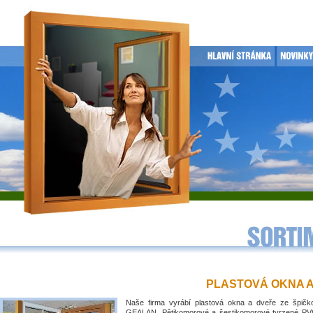
PLASTOVÁ OKNA 
Naše firma vyrábí plastová okna a dveře ze špičko
GEALAN. Pětikomorové a šestikomorové tvrzené PVC 