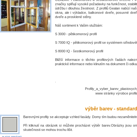
značky splňují vysoké požadavky na funkčnost, stabili
údržbu i dlouhou životnost. Z profilů Gealan nabízí naš
okna, ale i výkladce, balkonové dveře, posuvné dve
dveře a prosklené stěny.
Náš sortiment k Vašim službám:
S 3000 - pětikomorový profil
S 7000 IQ - pětikomorový profil se systémem středové
S 8000 IQ - šestikomorový profil
Bližší informace o těchto profilových řadách nalez
praktické informace nebo klinutím na dokument či odkaz
.
Profily_a_vyber_barev_plastovyc
www stránky výrobce prof
výběr barev - standar
Barevnými profily se akceptuje vzhled fasády. Domy tím budou nezaměniteln
Při kliknutí na obrázek si můžete procházet výběr barev.Obrázky jsou ori
skutečnosti se mohou trochu lišit.