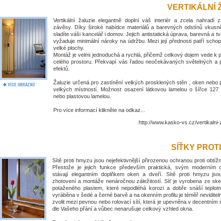
VERTIKÁLNÍ 
Vertikální žaluzie elegantně doplní váš interiér a zcela nahradí 
závěsy. Díky široké nabídce materiálů a barevných odstínů vkus
sladíte váši kancelář i domov. Jejich antistatická úprava, barevná a tv
vyžaduje minimální nároky na údržbu. Mezi její přednosti patří schop
velké plochy.
Montáž je velmi jednoduchá a rychlá, přičemž celkový dojem vede k
celého prostoru. Překvapí vás řadou neočekávaných světelných a 
efektů.
Žaluzie určená pro zastínění velkých prosklených stěn , oken nebo 
velkých místností. Možnost osazení látkovou lamelou o šířce 1
nebo plastovou lamelou.
Pro více informací klikněte na odkaz...
http://www.kasko-vs.cz/vertikalni-
SÍŤKY PROT
Sítě proti hmyzu jsou nejefektivnější přirozenou ochranou proti obt
Přestože je jejich funkce především praktická, svým moderním
stávají elegantním doplňkem oken a dveří. Sítě proti hmyzu jso
zhotovení a montáže nenáročnou záležitostí. Síť je vyrobena ze ske
potaženého plastem, které nepodléhá korozi a dobře snáší teplotní
vyráběna v šedé a černé barvě a na okenním profilu je téměř nevidite
zvolit mezi pevnou nebo rolovací sítí, která je upevněna v decentním
dle Vašeho přání a vůbec nenarušuje celkový vzhled okna.