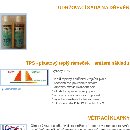
UDRŽOVACÍ SADA NA DŘEVĚN
TPS - plastový teplý rámeček = snížení nákladů
Výhody TPS :
* lepší tepelný součinitel krajních ploch
* rovnoměrná povrchová teplota
* omezení vzniku kondenzace
* elastické spojení snižuje pnutí
* úspora energie a zvýšení pohodlí
* vysoká kvalita - dlouhá životnost
* zkoušeno dle DIN 1286, odst. 1 a 2
VĚTRACÍ KLAPKY
Okna významně přispívají ke snižovaní spotřeby energie pro vytá
umožňují plnit příslušné normy v oblasti tepelné ochrany budov. Toh