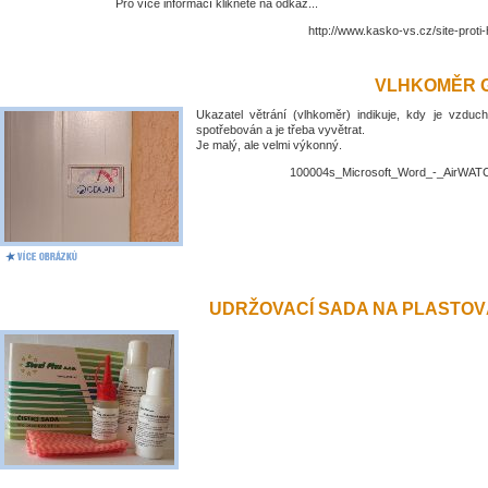
Pro více informací klikněte na odkaz...
http://www.kasko-vs.cz/site-proti
VLHKOMĚR 
Ukazatel větrání (vlhkoměr) indikuje, kdy je vzduch
spotřebován a je třeba vyvětrat.
Je malý, ale velmi výkonný.
100004s_Microsoft_Word_-_AirWATC
UDRŽOVACÍ SADA NA PLASTO