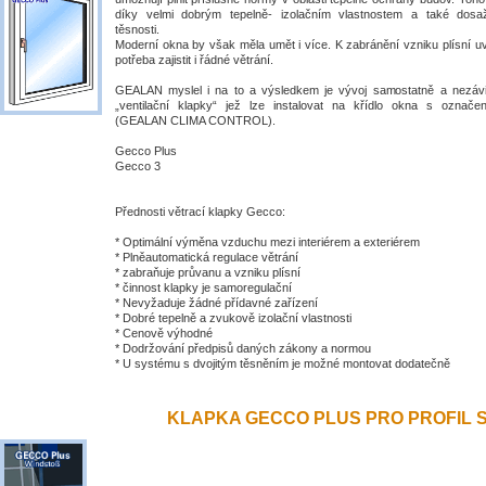
díky velmi dobrým tepelně- izolačním vlastnostem a také dosa
těsnosti.
Moderní okna by však měla umět i více. K zabránění vzniku plísní uv
potřeba zajistit i řádné větrání.
GEALAN myslel i na to a výsledkem je vývoj samostatně a nezávis
„ventilační klapky“ jež lze instalovat na křídlo okna s ozna
(GEALAN CLIMA CONTROL).
Gecco Plus
Gecco 3
Přednosti větrací klapky Gecco:
* Optimální výměna vzduchu mezi interiérem a exteriérem
* Plněautomatická regulace větrání
* zabraňuje průvanu a vzniku plísní
* činnost klapky je samoregulační
* Nevyžaduje žádné přídavné zařízení
* Dobré tepelně a zvukově izolační vlastnosti
* Cenově výhodné
* Dodržování předpisů daných zákony a normou
* U systému s dvojitým těsněním je možné montovat dodatečně
KLAPKA GECCO PLUS PRO PROFIL S 