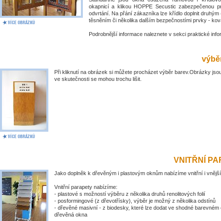
okapnicí a klikou HOPPE Secustic zabezpečenou pr
odvrtání. Na přání zákazníka lze křídlo doplnit druhý
těsněním či několika dalším bezpečnostími prvky - kov
Podrobnější informace naleznete v sekci praktické inf
výběr
Při kliknutí na obrázek si můžete procházet výběr barev.Obrázky jsou
ve skutečnosti se mohou trochu lišit.
VNITŘNÍ P
Jako doplněk k dřevěným i plastovým oknům nabízíme vnitřní i vnější
Vnitřní parapety nabízíme:
- plastové s možností výběru z několika druhů renolitových folií
- posformingové (z dřevotřísky), výběr je možný z několika odstínů
- dřevěné masivní - z biodesky, které lze dodat ve shodné barevném 
dřevěná okna