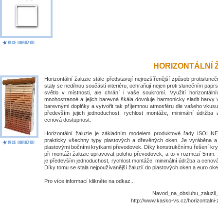
HORIZONTÁLNÍ 
Horizontální žaluzie stále představují nejrozšířenější způsob protislune
staly se nedílnou součástí interiéru, ochraňují nejen proti slunečním papr
světlo v místnosti, ale chrání i vaše soukromí. Využití horizontálníc
mnohostranné a jejich barevná škála dovoluje harmonicky sladit barvy 
barevnými doplňky a vytvořit tak příjemnou atmosféru dle vašeho vkusu
především jejich jednoduchost, rychlost montáže, minimální údržba
cenová dostupnost.
Horizontální žaluzie je základním modelem produktové řady ISOLIN
prakticky všechny typy plastových a dřevěných oken. Je vyráběna 
plastovými bočními krytkami převodovek. Díky konstrukčnímu řešení kry
při montáži žaluzie upravovat polohu převodovek, a to v rozmezí 5mm. 
je především jednoduchost, rychlost montáže, minimální údržba a cenov
Díky tomu se stala nejpoužívanější žaluzií do plastových oken a euro oke
Pro více informací klikněte na odkaz...
Navod_na_obsluhu_zaluzii_I
http://www.kasko-vs.cz/horizontalni-