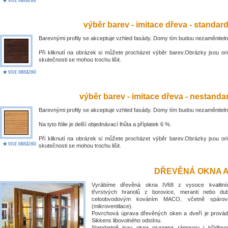
výběr barev - imitace dřeva - standar
Barevnými profily se akceptuje vzhled fasády. Domy tím budou nezaměniteln
Při kliknutí na obrázek si můžete procházet výběr barev.Obrázky jsou ori
skutečnosti se mohou trochu lišit.
výběr barev - imitace dřeva - nestandar
Barevnými profily se akceptuje vzhled fasády. Domy tím budou nezaměniteln
Na tyto fólie je delší objednávací lhůta a příplatek 6 %.
Při kliknutí na obrázek si můžete procházet výběr barev.Obrázky jsou ori
skutečnosti se mohou trochu lišit.
DŘEVĚNÁ OKNA A
Vyrábíme dřevěná okna IV68 z vysoce kvalitní
třvrstvých hranolů z borovice, meranti nebo du
celoobvodovým kováním MACO, včetně spárové
(mikroventilace).
Povrchová úprava dřevěných oken a dveří je prová
Sikkens libovolného odstínu.
Standartně jsou okna osazena rámovou i křídlovo