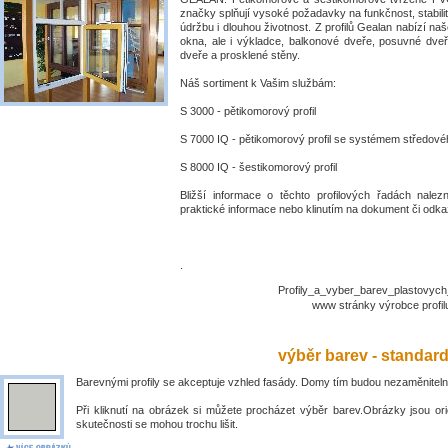
značky splňují vysoké požadavky na funkčnost, stabili
údržbu i dlouhou životnost. Z profilů Gealan nabízí naš
okna, ale i výkladce, balkonové dveře, posuvné dve
dveře a prosklené stěny.
Náš sortiment k Vašim službám:
S 3000 - pětikomorový profil
S 7000 IQ - pětikomorový profil se systémem středové
S 8000 IQ - šestikomorový profil
Bližší informace o těchto profilových řadách nalez
praktické informace nebo klinutím na dokument či odkaz
.
Profily_a_vyber_barev_plastovyc
www stránky výrobce prof
výběr barev - standar
Barevnými profily se akceptuje vzhled fasády. Domy tím budou nezaměniteln
Při kliknutí na obrázek si můžete procházet výběr barev.Obrázky jsou ori
skutečnosti se mohou trochu lišit.