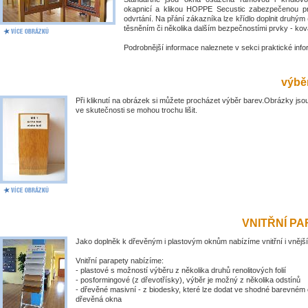
okapnicí a klikou HOPPE Secustic zabezpečenou pr
odvrtání. Na přání zákazníka lze křídlo doplnit druhý
těsněním či několika dalším bezpečnostími prvky - kov
Podrobnější informace naleznete v sekci praktické inf
výběr
Při kliknutí na obrázek si můžete procházet výběr barev.Obrázky jsou
ve skutečnosti se mohou trochu lišit.
VNITŘNÍ P
Jako doplněk k dřevěným i plastovým oknům nabízíme vnitřní i vnější
Vnitřní parapety nabízíme:
- plastové s možností výběru z několika druhů renolitových folií
- posformingové (z dřevotřísky), výběr je možný z několika odstínů
- dřevěné masivní - z biodesky, které lze dodat ve shodné barevném 
dřevěná okna