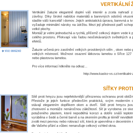
VERTIKÁLNÍ 
Vertikální žaluzie elegantně doplní váš interiér a zcela nahradí 
závěsy. Díky široké nabídce materiálů a barevných odstínů vkus
sladíte váši kancelář i domov. Jejich antistatická úprava, barevná a tv
vyžaduje minimální nároky na údržbu. Mezi její přednosti patří schop
velké plochy.
Montáž je velmi jednoduchá a rychlá, přičemž celkový dojem vede k
celého prostoru. Překvapí vás řadou neočekávaných světelných a 
efektů.
Žaluzie určená pro zastínění velkých prosklených stěn , oken nebo 
velkých místností. Možnost osazení látkovou lamelou o šířce 1
nebo plastovou lamelou.
Pro více informací klikněte na odkaz...
http://www.kasko-vs.cz/vertikalni-
SÍŤKY PROT
Sítě proti hmyzu jsou nejefektivnější přirozenou ochranou proti obt
Přestože je jejich funkce především praktická, svým moderním
stávají elegantním doplňkem oken a dveří. Sítě proti hmyzu jso
zhotovení a montáže nenáročnou záležitostí. Síť je vyrobena ze ske
potaženého plastem, které nepodléhá korozi a dobře snáší teplotní
vyráběna v šedé a černé barvě a na okenním profilu je téměř nevidite
zvolit mezi pevnou nebo rolovací sítí, která je upevněna v decentním
dle Vašeho přání a vůbec nenarušuje celkový vzhled okna.