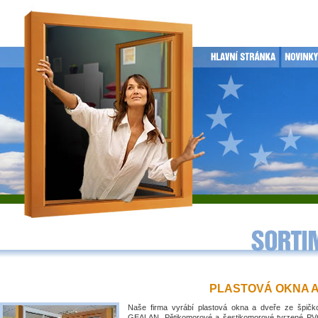
PLASTOVÁ OKNA 
Naše firma vyrábí plastová okna a dveře ze špičko
GEALAN. Pětikomorové a šestikomorové tvrzené PVC 