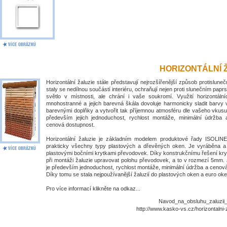
HORIZONTÁLNÍ 
Horizontální žaluzie stále představují nejrozšířenější způsob protislune
staly se nedílnou součástí interiéru, ochraňují nejen proti slunečním papr
světlo v místnosti, ale chrání i vaše soukromí. Využití horizontálníc
mnohostranné a jejich barevná škála dovoluje harmonicky sladit barvy 
barevnými doplňky a vytvořit tak příjemnou atmosféru dle vašeho vkusu
především jejich jednoduchost, rychlost montáže, minimální údržba
cenová dostupnost.
Horizontální žaluzie je základním modelem produktové řady ISOLIN
prakticky všechny typy plastových a dřevěných oken. Je vyráběna 
plastovými bočními krytkami převodovek. Díky konstrukčnímu řešení kry
při montáži žaluzie upravovat polohu převodovek, a to v rozmezí 5mm. 
je především jednoduchost, rychlost montáže, minimální údržba a cenov
Díky tomu se stala nejpoužívanější žaluzií do plastových oken a euro oke
Pro více informací klikněte na odkaz...
Navod_na_obsluhu_zaluzii_I
http://www.kasko-vs.cz/horizontalni-