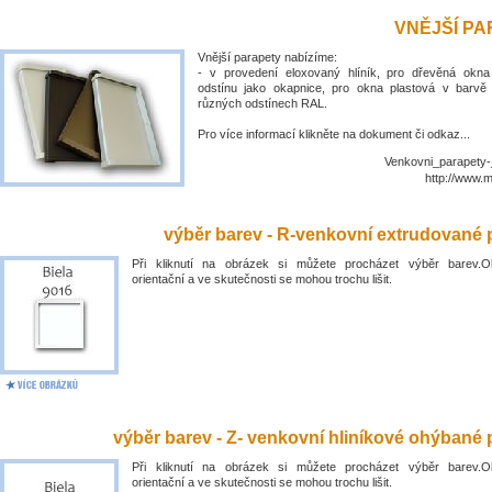
VNĚJŠÍ P
Vnější parapety nabízíme:
- v provedení eloxovaný hlíník, pro dřevěná okn
odstínu jako okapnice, pro okna plastová v barvě
různých odstínech RAL.
Pro více informací klikněte na dokument či odkaz...
Venkovni_parapety-
http://www.
výběr barev - R-venkovní extrudované 
Při kliknutí na obrázek si můžete procházet výběr barev.O
orientační a ve skutečnosti se mohou trochu lišit.
výběr barev - Z- venkovní hliníkové ohýbané 
Při kliknutí na obrázek si můžete procházet výběr barev.O
orientační a ve skutečnosti se mohou trochu lišit.