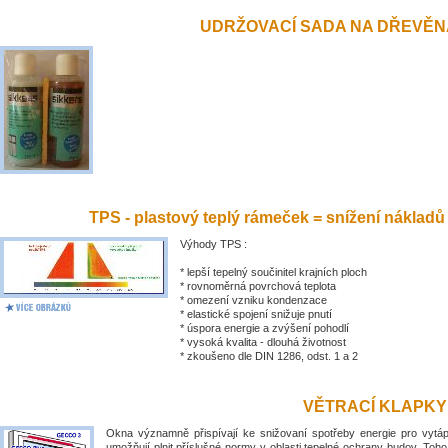
UDRŽOVACÍ SADA NA DŘEVĚN
TPS - plastový teplý rámeček = snížení nákladů
Výhody TPS :
* lepší tepelný součinitel krajních ploch
* rovnoměrná povrchová teplota
* omezení vzniku kondenzace
* elastické spojení snižuje pnutí
* úspora energie a zvýšení pohodlí
* vysoká kvalita - dlouhá životnost
* zkoušeno dle DIN 1286, odst. 1 a 2
VĚTRACÍ KLAPKY
Okna významně přispívají ke snižovaní spotřeby energie pro vytá
umožňují plnit příslušné normy v oblasti tepelné ochrany budov. Toh