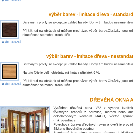
výběr barev - imitace dřeva - standar
Barevnými profily se akceptuje vzhled fasády. Domy tím budou nezaměniteln
Při kliknutí na obrázek si můžete procházet výběr barev.Obrázky jsou ori
skutečnosti se mohou trochu lišit.
výběr barev - imitace dřeva - nestandar
Barevnými profily se akceptuje vzhled fasády. Domy tím budou nezaměniteln
Na tyto fólie je delší objednávací lhůta a příplatek 6 %.
Při kliknutí na obrázek si můžete procházet výběr barev.Obrázky jsou ori
skutečnosti se mohou trochu lišit.
DŘEVĚNÁ OKNA A
Vyrábíme dřevěná okna IV68 z vysoce kvalitní
třvrstvých hranolů z borovice, meranti nebo du
celoobvodovým kováním MACO, včetně spárové
(mikroventilace).
Povrchová úprava dřevěných oken a dveří je prová
Sikkens libovolného odstínu.
Standartně jsou okna osazena rámovou i křídlovo