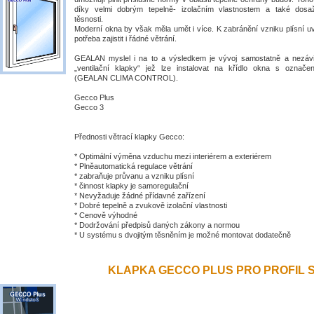
díky velmi dobrým tepelně- izolačním vlastnostem a také dosa
těsnosti.
Moderní okna by však měla umět i více. K zabránění vzniku plísní uv
potřeba zajistit i řádné větrání.
GEALAN myslel i na to a výsledkem je vývoj samostatně a nezávis
„ventilační klapky“ jež lze instalovat na křídlo okna s ozna
(GEALAN CLIMA CONTROL).
Gecco Plus
Gecco 3
Přednosti větrací klapky Gecco:
* Optimální výměna vzduchu mezi interiérem a exteriérem
* Plněautomatická regulace větrání
* zabraňuje průvanu a vzniku plísní
* činnost klapky je samoregulační
* Nevyžaduje žádné přídavné zařízení
* Dobré tepelně a zvukově izolační vlastnosti
* Cenově výhodné
* Dodržování předpisů daných zákony a normou
* U systému s dvojitým těsněním je možné montovat dodatečně
KLAPKA GECCO PLUS PRO PROFIL S 