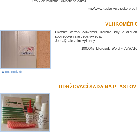
Pro více informací klikněte na odkaz...
http://www.kasko-vs.cz/site-proti
VLHKOMĚR 
Ukazatel větrání (vlhkoměr) indikuje, kdy je vzduch
spotřebován a je třeba vyvětrat.
Je malý, ale velmi výkonný.
100004s_Microsoft_Word_-_AirWATC
UDRŽOVACÍ SADA NA PLASTO