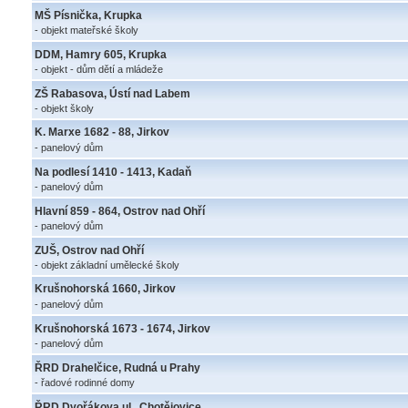
MŠ Písnička, Krupka
- objekt mateřské školy
DDM, Hamry 605, Krupka
- objekt - dům dětí a mládeže
ZŠ Rabasova, Ústí nad Labem
- objekt školy
K. Marxe 1682 - 88, Jirkov
- panelový dům
Na podlesí 1410 - 1413, Kadaň
- panelový dům
Hlavní 859 - 864, Ostrov nad Ohří
- panelový dům
ZUŠ, Ostrov nad Ohří
- objekt základní umělecké školy
Krušnohorská 1660, Jirkov
- panelový dům
Krušnohorská 1673 - 1674, Jirkov
- panelový dům
ŘRD Drahelčice, Rudná u Prahy
- řadové rodinné domy
ŘRD Dvořákova ul., Chotějovice