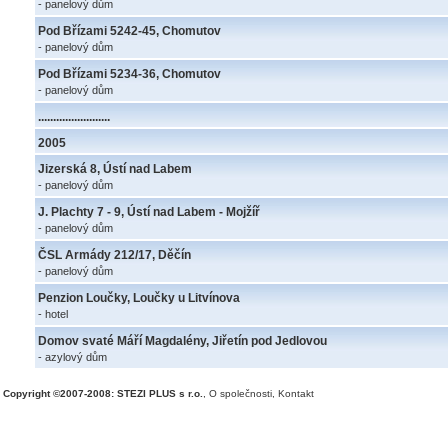
- panelový dům
Pod Břízami 5242-45, Chomutov
- panelový dům
Pod Břízami 5234-36, Chomutov
- panelový dům
........................
2005
Jizerská 8, Ústí nad Labem
- panelový dům
J. Plachty 7 - 9, Ústí nad Labem - Mojžíř
- panelový dům
ČSL Armády 212/17, Děčín
- panelový dům
Penzion Loučky, Loučky u Litvínova
- hotel
Domov svaté Máří Magdalény, Jiřetín pod Jedlovou
- azylový dům
Copyright ©2007-2008: STEZI PLUS s r.o.
,
O společnosti
,
Kontakt