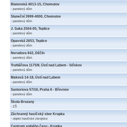
Blatenská 4013-15, Chomutov
- panelový dům
Sluneční 3999-4000, Chomutov
- panelový dům
J. Suka 2504-05, Teplice
- panelový dům
Opavská 2653, Teplice
- panelový dům
Nerudova 842, Děčín
- panelový dům
Truhlářova 1175/9, Ústí nad Labem - Střekov
- panelový dům
Maková 14-18, Ústí nad Labem
- panelový dům
Santoriova 57/16, Praha 6 - Břevnov
- panelový dům
Škola Brozany
- ZŠ
Záchranný hasičský sbor Krupka
- objekt hasičské zbrojnice
Centrum volného času - Krupka