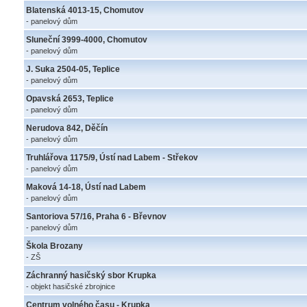
Blatenská 4013-15, Chomutov
- panelový dům
Sluneční 3999-4000, Chomutov
- panelový dům
J. Suka 2504-05, Teplice
- panelový dům
Opavská 2653, Teplice
- panelový dům
Nerudova 842, Děčín
- panelový dům
Truhlářova 1175/9, Ústí nad Labem - Střekov
- panelový dům
Maková 14-18, Ústí nad Labem
- panelový dům
Santoriova 57/16, Praha 6 - Břevnov
- panelový dům
Škola Brozany
- ZŠ
Záchranný hasičský sbor Krupka
- objekt hasičské zbrojnice
Centrum volného času - Krupka