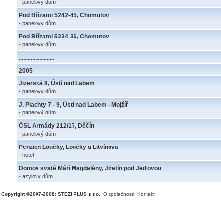
- panelový dům
Pod Břízami 5242-45, Chomutov
- panelový dům
Pod Břízami 5234-36, Chomutov
- panelový dům
........................
2005
Jizerská 8, Ústí nad Labem
- panelový dům
J. Plachty 7 - 9, Ústí nad Labem - Mojžíř
- panelový dům
ČSL Armády 212/17, Děčín
- panelový dům
Penzion Loučky, Loučky u Litvínova
- hotel
Domov svaté Máří Magdalény, Jiřetín pod Jedlovou
- azylový dům
Copyright ©2007-2008: STEZI PLUS s r.o.
,
O společnosti
,
Kontakt