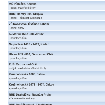
MŠ Písnička, Krupka
- objekt mateřské školy
DDM, Hamry 605, Krupka
- objekt - dům dětí a mládeže
ZŠ Rabasova, Ústí nad Labem
- objekt školy
K. Marxe 1682 - 88, Jirkov
- panelový dům
Na podlesí 1410 - 1413, Kadaň
- panelový dům
Hlavní 859 - 864, Ostrov nad Ohří
- panelový dům
ZUŠ, Ostrov nad Ohří
- objekt základní umělecké školy
Krušnohorská 1660, Jirkov
- panelový dům
Krušnohorská 1673 - 1674, Jirkov
- panelový dům
ŘRD Drahelčice, Rudná u Prahy
- řadové rodinné domy
ŘRD Dvořákova ul., Chotějovice