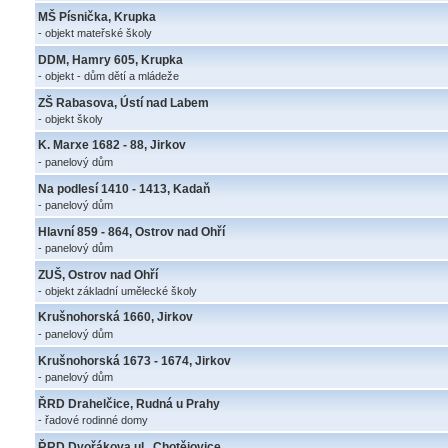
MŠ Písnička, Krupka
- objekt mateřské školy
DDM, Hamry 605, Krupka
- objekt - dům dětí a mládeže
ZŠ Rabasova, Ústí nad Labem
- objekt školy
K. Marxe 1682 - 88, Jirkov
- panelový dům
Na podlesí 1410 - 1413, Kadaň
- panelový dům
Hlavní 859 - 864, Ostrov nad Ohří
- panelový dům
ZUŠ, Ostrov nad Ohří
- objekt základní umělecké školy
Krušnohorská 1660, Jirkov
- panelový dům
Krušnohorská 1673 - 1674, Jirkov
- panelový dům
ŘRD Drahelčice, Rudná u Prahy
- řadové rodinné domy
ŘRD Dvořákova ul., Chotějovice