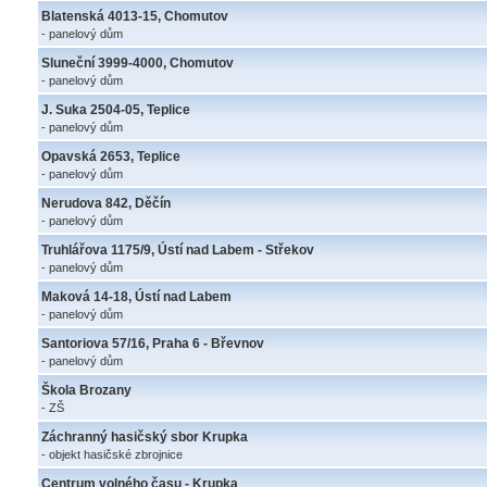
Blatenská 4013-15, Chomutov
- panelový dům
Sluneční 3999-4000, Chomutov
- panelový dům
J. Suka 2504-05, Teplice
- panelový dům
Opavská 2653, Teplice
- panelový dům
Nerudova 842, Děčín
- panelový dům
Truhlářova 1175/9, Ústí nad Labem - Střekov
- panelový dům
Maková 14-18, Ústí nad Labem
- panelový dům
Santoriova 57/16, Praha 6 - Břevnov
- panelový dům
Škola Brozany
- ZŠ
Záchranný hasičský sbor Krupka
- objekt hasičské zbrojnice
Centrum volného času - Krupka