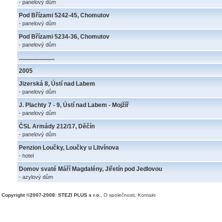
- panelový dům
Pod Břízami 5242-45, Chomutov
- panelový dům
Pod Břízami 5234-36, Chomutov
- panelový dům
........................
2005
Jizerská 8, Ústí nad Labem
- panelový dům
J. Plachty 7 - 9, Ústí nad Labem - Mojžíř
- panelový dům
ČSL Armády 212/17, Děčín
- panelový dům
Penzion Loučky, Loučky u Litvínova
- hotel
Domov svaté Máří Magdalény, Jiřetín pod Jedlovou
- azylový dům
Copyright ©2007-2008: STEZI PLUS s r.o.
,
O společnosti
,
Kontakt