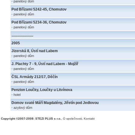
- panelový dům
Pod Břízami 5242-45, Chomutov
- panelový dům
Pod Břízami 5234-36, Chomutov
- panelový dům
........................
2005
Jizerská 8, Ústí nad Labem
- panelový dům
J. Plachty 7 - 9, Ústí nad Labem - Mojžíř
- panelový dům
ČSL Armády 212/17, Děčín
- panelový dům
Penzion Loučky, Loučky u Litvínova
- hotel
Domov svaté Máří Magdalény, Jiřetín pod Jedlovou
- azylový dům
Copyright ©2007-2008: STEZI PLUS s r.o.
,
O společnosti
,
Kontakt