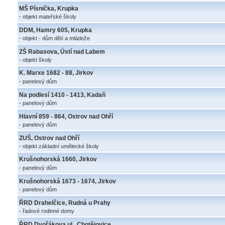
MŠ Písnička, Krupka
- objekt mateřské školy
DDM, Hamry 605, Krupka
- objekt - dům dětí a mládeže
ZŠ Rabasova, Ústí nad Labem
- objekt školy
K. Marxe 1682 - 88, Jirkov
- panelový dům
Na podlesí 1410 - 1413, Kadaň
- panelový dům
Hlavní 859 - 864, Ostrov nad Ohří
- panelový dům
ZUŠ, Ostrov nad Ohří
- objekt základní umělecké školy
Krušnohorská 1660, Jirkov
- panelový dům
Krušnohorská 1673 - 1674, Jirkov
- panelový dům
ŘRD Drahelčice, Rudná u Prahy
- řadové rodinné domy
ŘRD Dvořákova ul., Chotějovice