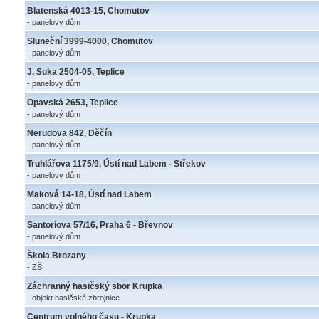
Blatenská 4013-15, Chomutov
- panelový dům
Sluneční 3999-4000, Chomutov
- panelový dům
J. Suka 2504-05, Teplice
- panelový dům
Opavská 2653, Teplice
- panelový dům
Nerudova 842, Děčín
- panelový dům
Truhlářova 1175/9, Ústí nad Labem - Střekov
- panelový dům
Maková 14-18, Ústí nad Labem
- panelový dům
Santoriova 57/16, Praha 6 - Břevnov
- panelový dům
Škola Brozany
- ZŠ
Záchranný hasičský sbor Krupka
- objekt hasičské zbrojnice
Centrum volného času - Krupka