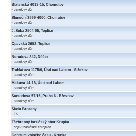
Blatenská 4013-15, Chomutov
- panelový dům
Sluneční 3999-4000, Chomutov
- panelový dům
J. Suka 2504-05, Teplice
- panelový dům
Opavská 2653, Teplice
- panelový dům
Nerudova 842, Děčín
- panelový dům
Truhlářova 1175/9, Ústí nad Labem - Střekov
- panelový dům
Maková 14-18, Ústí nad Labem
- panelový dům
Santoriova 57/16, Praha 6 - Břevnov
- panelový dům
Škola Brozany
- ZŠ
Záchranný hasičský sbor Krupka
- objekt hasičské zbrojnice
Centrum volného času - Krupka