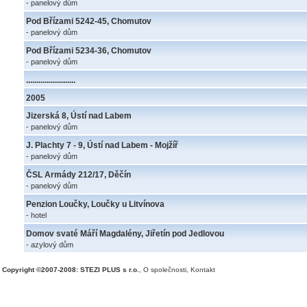
- panelový dům
Pod Břízami 5242-45, Chomutov
- panelový dům
Pod Břízami 5234-36, Chomutov
- panelový dům
........................
2005
Jizerská 8, Ústí nad Labem
- panelový dům
J. Plachty 7 - 9, Ústí nad Labem - Mojžíř
- panelový dům
ČSL Armády 212/17, Děčín
- panelový dům
Penzion Loučky, Loučky u Litvínova
- hotel
Domov svaté Máří Magdalény, Jiřetín pod Jedlovou
- azylový dům
Copyright ©2007-2008: STEZI PLUS s r.o.
,
O společnosti
,
Kontakt