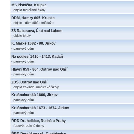
MŠ Písnička, Krupka
- objekt mateřské školy
DDM, Hamry 605, Krupka
- objekt - dům dětí a mládeže
ZŠ Rabasova, Ústí nad Labem
- objekt školy
K. Marxe 1682 - 88, Jirkov
- panelový dům
Na podlesí 1410 - 1413, Kadaň
- panelový dům
Hlavní 859 - 864, Ostrov nad Ohří
- panelový dům
ZUŠ, Ostrov nad Ohří
- objekt základní umělecké školy
Krušnohorská 1660, Jirkov
- panelový dům
Krušnohorská 1673 - 1674, Jirkov
- panelový dům
ŘRD Drahelčice, Rudná u Prahy
- řadové rodinné domy
ŘRD Dvořákova ul., Chotějovice