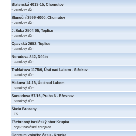
Blatenská 4013-15, Chomutov
- panelový dům
Sluneční 3999-4000, Chomutov
- panelový dům
J. Suka 2504-05, Teplice
- panelový dům
Opavská 2653, Teplice
- panelový dům
Nerudova 842, Děčín
- panelový dům
Truhlářova 1175/9, Ústí nad Labem - Střekov
- panelový dům
Maková 14-18, Ústí nad Labem
- panelový dům
Santoriova 57/16, Praha 6 - Břevnov
- panelový dům
Škola Brozany
- ZŠ
Záchranný hasičský sbor Krupka
- objekt hasičské zbrojnice
Centrum volného času - Krupka