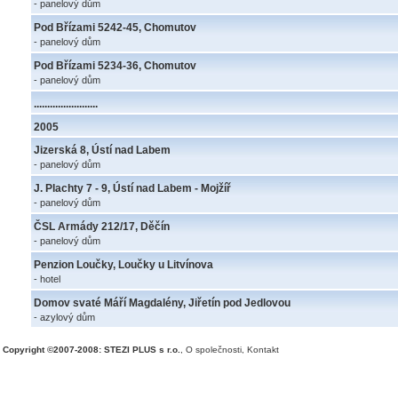
- panelový dům
Pod Břízami 5242-45, Chomutov
- panelový dům
Pod Břízami 5234-36, Chomutov
- panelový dům
........................
2005
Jizerská 8, Ústí nad Labem
- panelový dům
J. Plachty 7 - 9, Ústí nad Labem - Mojžíř
- panelový dům
ČSL Armády 212/17, Děčín
- panelový dům
Penzion Loučky, Loučky u Litvínova
- hotel
Domov svaté Máří Magdalény, Jiřetín pod Jedlovou
- azylový dům
Copyright ©2007-2008: STEZI PLUS s r.o.
,
O společnosti
,
Kontakt