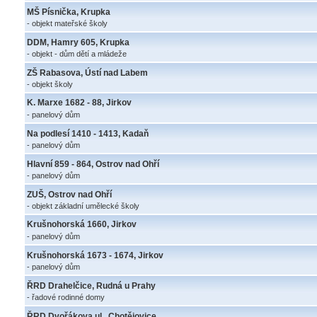
MŠ Písnička, Krupka
- objekt mateřské školy
DDM, Hamry 605, Krupka
- objekt - dům dětí a mládeže
ZŠ Rabasova, Ústí nad Labem
- objekt školy
K. Marxe 1682 - 88, Jirkov
- panelový dům
Na podlesí 1410 - 1413, Kadaň
- panelový dům
Hlavní 859 - 864, Ostrov nad Ohří
- panelový dům
ZUŠ, Ostrov nad Ohří
- objekt základní umělecké školy
Krušnohorská 1660, Jirkov
- panelový dům
Krušnohorská 1673 - 1674, Jirkov
- panelový dům
ŘRD Drahelčice, Rudná u Prahy
- řadové rodinné domy
ŘRD Dvořákova ul., Chotějovice