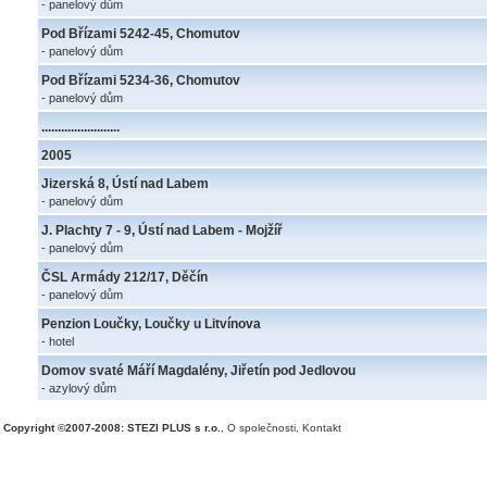
- panelový dům
Pod Břízami 5242-45, Chomutov
- panelový dům
Pod Břízami 5234-36, Chomutov
- panelový dům
........................
2005
Jizerská 8, Ústí nad Labem
- panelový dům
J. Plachty 7 - 9, Ústí nad Labem - Mojžíř
- panelový dům
ČSL Armády 212/17, Děčín
- panelový dům
Penzion Loučky, Loučky u Litvínova
- hotel
Domov svaté Máří Magdalény, Jiřetín pod Jedlovou
- azylový dům
Copyright ©2007-2008: STEZI PLUS s r.o.
,
O společnosti
,
Kontakt