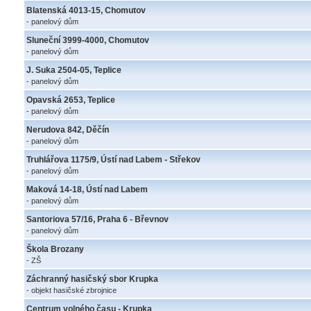
Blatenská 4013-15, Chomutov
- panelový dům
Sluneční 3999-4000, Chomutov
- panelový dům
J. Suka 2504-05, Teplice
- panelový dům
Opavská 2653, Teplice
- panelový dům
Nerudova 842, Děčín
- panelový dům
Truhlářova 1175/9, Ústí nad Labem - Střekov
- panelový dům
Maková 14-18, Ústí nad Labem
- panelový dům
Santoriova 57/16, Praha 6 - Břevnov
- panelový dům
Škola Brozany
- ZŠ
Záchranný hasičský sbor Krupka
- objekt hasičské zbrojnice
Centrum volného času - Krupka