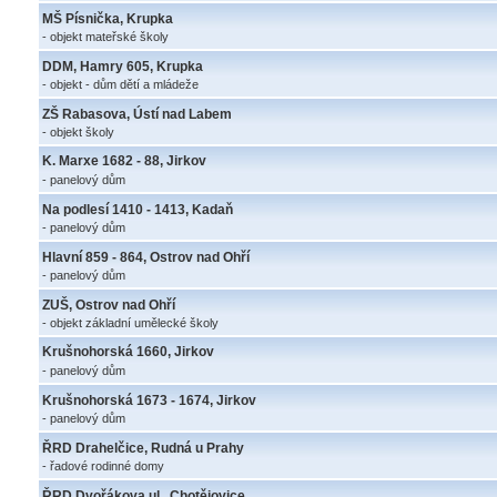
MŠ Písnička, Krupka
- objekt mateřské školy
DDM, Hamry 605, Krupka
- objekt - dům dětí a mládeže
ZŠ Rabasova, Ústí nad Labem
- objekt školy
K. Marxe 1682 - 88, Jirkov
- panelový dům
Na podlesí 1410 - 1413, Kadaň
- panelový dům
Hlavní 859 - 864, Ostrov nad Ohří
- panelový dům
ZUŠ, Ostrov nad Ohří
- objekt základní umělecké školy
Krušnohorská 1660, Jirkov
- panelový dům
Krušnohorská 1673 - 1674, Jirkov
- panelový dům
ŘRD Drahelčice, Rudná u Prahy
- řadové rodinné domy
ŘRD Dvořákova ul., Chotějovice