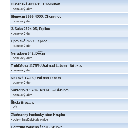
Blatenská 4013-15, Chomutov
- panelový dům
Sluneční 3999-4000, Chomutov
- panelový dům
J. Suka 2504-05, Teplice
- panelový dům
Opavská 2653, Teplice
- panelový dům
Nerudova 842, Děčín
- panelový dům
Truhlářova 1175/9, Ústí nad Labem - Střekov
- panelový dům
Maková 14-18, Ústí nad Labem
- panelový dům
Santoriova 57/16, Praha 6 - Břevnov
- panelový dům
Škola Brozany
- ZŠ
Záchranný hasičský sbor Krupka
- objekt hasičské zbrojnice
Centrum volného času - Krupka