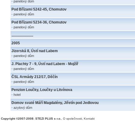
- panelový dům
Pod Břízami 5242-45, Chomutov
- panelový dům
Pod Břízami 5234-36, Chomutov
- panelový dům
........................
2005
Jizerská 8, Ústí nad Labem
- panelový dům
J. Plachty 7 - 9, Ústí nad Labem - Mojžíř
- panelový dům
ČSL Armády 212/17, Děčín
- panelový dům
Penzion Loučky, Loučky u Litvínova
- hotel
Domov svaté Máří Magdalény, Jiřetín pod Jedlovou
- azylový dům
Copyright ©2007-2008: STEZI PLUS s r.o.
,
O společnosti
,
Kontakt