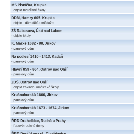
MŠ Písnička, Krupka
- objekt mateřské školy
DDM, Hamry 605, Krupka
- objekt - dům dětí a mládeže
ZŠ Rabasova, Ústí nad Labem
- objekt školy
K. Marxe 1682 - 88, Jirkov
- panelový dům
Na podlesí 1410 - 1413, Kadaň
- panelový dům
Hlavní 859 - 864, Ostrov nad Ohří
- panelový dům
ZUŠ, Ostrov nad Ohří
- objekt základní umělecké školy
Krušnohorská 1660, Jirkov
- panelový dům
Krušnohorská 1673 - 1674, Jirkov
- panelový dům
ŘRD Drahelčice, Rudná u Prahy
- řadové rodinné domy
ŘRD Dvořákova ul., Chotějovice