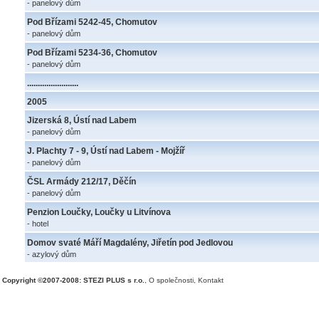
- panelový dům
Pod Břízami 5242-45, Chomutov
- panelový dům
Pod Břízami 5234-36, Chomutov
- panelový dům
........................
2005
Jizerská 8, Ústí nad Labem
- panelový dům
J. Plachty 7 - 9, Ústí nad Labem - Mojžíř
- panelový dům
ČSL Armády 212/17, Děčín
- panelový dům
Penzion Loučky, Loučky u Litvínova
- hotel
Domov svaté Máří Magdalény, Jiřetín pod Jedlovou
- azylový dům
Copyright ©2007-2008: STEZI PLUS s r.o.
,
O společnosti
,
Kontakt