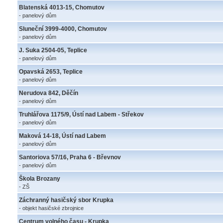
Blatenská 4013-15, Chomutov
- panelový dům
Sluneční 3999-4000, Chomutov
- panelový dům
J. Suka 2504-05, Teplice
- panelový dům
Opavská 2653, Teplice
- panelový dům
Nerudova 842, Děčín
- panelový dům
Truhlářova 1175/9, Ústí nad Labem - Střekov
- panelový dům
Maková 14-18, Ústí nad Labem
- panelový dům
Santoriova 57/16, Praha 6 - Břevnov
- panelový dům
Škola Brozany
- ZŠ
Záchranný hasičský sbor Krupka
- objekt hasičské zbrojnice
Centrum volného času - Krupka