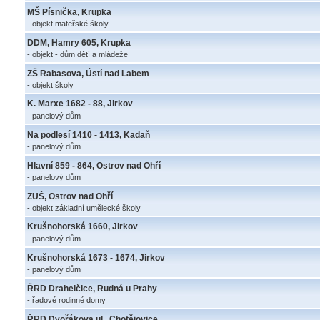
MŠ Písnička, Krupka
- objekt mateřské školy
DDM, Hamry 605, Krupka
- objekt - dům dětí a mládeže
ZŠ Rabasova, Ústí nad Labem
- objekt školy
K. Marxe 1682 - 88, Jirkov
- panelový dům
Na podlesí 1410 - 1413, Kadaň
- panelový dům
Hlavní 859 - 864, Ostrov nad Ohří
- panelový dům
ZUŠ, Ostrov nad Ohří
- objekt základní umělecké školy
Krušnohorská 1660, Jirkov
- panelový dům
Krušnohorská 1673 - 1674, Jirkov
- panelový dům
ŘRD Drahelčice, Rudná u Prahy
- řadové rodinné domy
ŘRD Dvořákova ul., Chotějovice