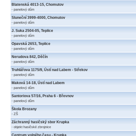
Blatenská 4013-15, Chomutov
- panelový dům
Sluneční 3999-4000, Chomutov
- panelový dům
J. Suka 2504-05, Teplice
- panelový dům
Opavská 2653, Teplice
- panelový dům
Nerudova 842, Děčín
- panelový dům
Truhlářova 1175/9, Ústí nad Labem - Střekov
- panelový dům
Maková 14-18, Ústí nad Labem
- panelový dům
Santoriova 57/16, Praha 6 - Břevnov
- panelový dům
Škola Brozany
- ZŠ
Záchranný hasičský sbor Krupka
- objekt hasičské zbrojnice
Centrum volného času - Krupka