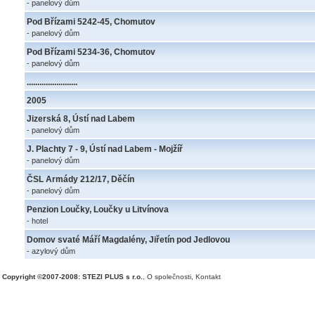
- panelový dům
Pod Břízami 5242-45, Chomutov
- panelový dům
Pod Břízami 5234-36, Chomutov
- panelový dům
........................
2005
Jizerská 8, Ústí nad Labem
- panelový dům
J. Plachty 7 - 9, Ústí nad Labem - Mojžíř
- panelový dům
ČSL Armády 212/17, Děčín
- panelový dům
Penzion Loučky, Loučky u Litvínova
- hotel
Domov svaté Máří Magdalény, Jiřetín pod Jedlovou
- azylový dům
Copyright ©2007-2008: STEZI PLUS s r.o.
,
O společnosti
,
Kontakt