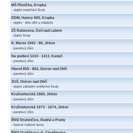
MŠ Písnička, Krupka
- objekt mateřské školy
DDM, Hamry 605, Krupka
- objekt - dům dětí a mládeže
ZŠ Rabasova, Ústí nad Labem
- objekt školy
K. Marxe 1682 - 88, Jirkov
- panelový dům
Na podlesí 1410 - 1413, Kadaň
- panelový dům
Hlavní 859 - 864, Ostrov nad Ohří
- panelový dům
ZUŠ, Ostrov nad Ohří
- objekt základní umělecké školy
Krušnohorská 1660, Jirkov
- panelový dům
Krušnohorská 1673 - 1674, Jirkov
- panelový dům
ŘRD Drahelčice, Rudná u Prahy
- řadové rodinné domy
ŘRD Dvořákova ul., Chotějovice