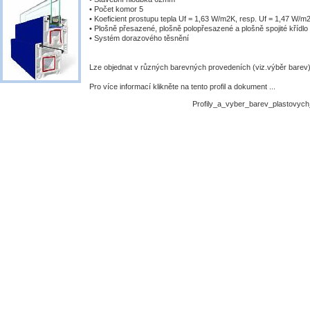
• Počet komor 5
• Koeficient prostupu tepla Uf = 1,63 W/m2K, resp. Uf = 1,47 W/m
• Plošně přesazené, plošně polopřesazené a plošně spojité křídlo
• Systém dorazového těsnění
Lze objednat v různých barevných provedeních (viz.výběr barev
Pro více informací klikněte na tento profil a dokument ...
Profily_a_vyber_barev_plastovyc