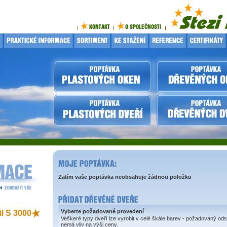
Zatím vaše poptávka neobsahuje žádnou položku
Vyberte požadované provedení
il S 3000
Veškeré typy dveří lze vyrobit v celé škále barev - požadovaný ods
nemá vliv na výši ceny.