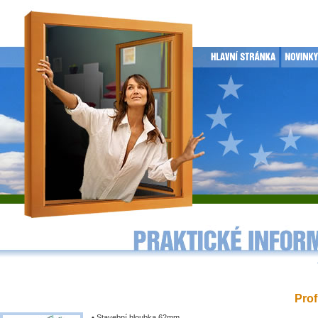
Prof
• Stavební hloubka 62mm