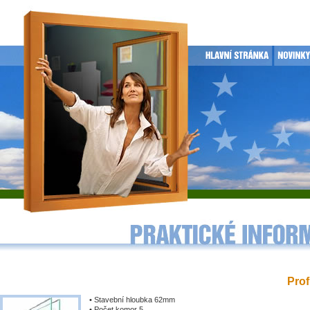
Prof
• Stavební hloubka 62mm
• Počet komor 5