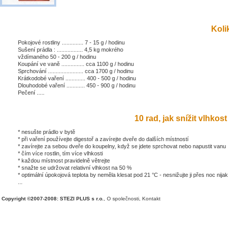
Kolik
Pokojové rostliny .............. 7 - 15 g / hodinu
Sušení prádla : ................. 4,5 kg mokrého
vždímaného 50 - 200 g / hodinu
Koupání ve vaně ............... cca 1100 g / hodinu
Sprchování ....................... cca 1700 g / hodinu
Krátkodobé vaření ............. 400 - 500 g / hodinu
Dlouhodobé vaření ............ 450 - 900 g / hodinu
Pečení .....
10 rad, jak snížit vlhkost 
* nesušte prádlo v bytě
* při vaření používejte digestoř a zavírejte dveře do dalších místností
* zavírejte za sebou dveře do koupelny, když se jdete sprchovat nebo napustit vanu
* čím více rostlin, tím více vlhkosti
* každou místnost pravidelně větrejte
* snažte se udržovat relativní vlhkost na 50 %
* optimální úpokojová teplota by neměla klesat pod 21 °C - nesnižujte ji přes noc nijak
...
Copyright ©2007-2008: STEZI PLUS s r.o.
,
O společnosti
,
Kontakt