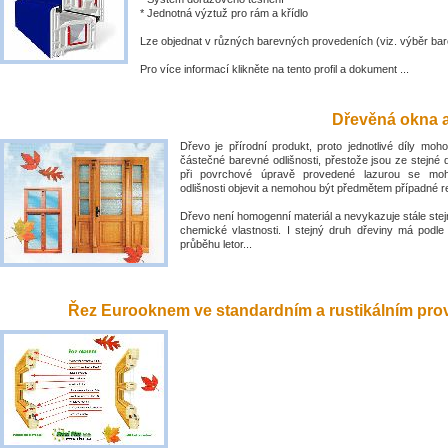
* Jednotná výztuž pro rám a křídlo
Lze objednat v různých barevných provedeních (viz. výběr bar
Pro více informací klikněte na tento profil a dokument ...
Dřevěná okna a
Dřevo je přírodní produkt, proto jednotlivé díly mo
částečné barevné odlišnosti, přestože jsou ze stejné 
při povrchové úpravě provedené lazurou se mo
odlišnosti objevit a nemohou být předmětem případné 
Dřevo není homogenní materiál a nevykazuje stále stejn
chemické vlastnosti. I stejný druh dřeviny má podle
průběhu letor...
Řez Eurooknem ve standardním a rustikálním prove