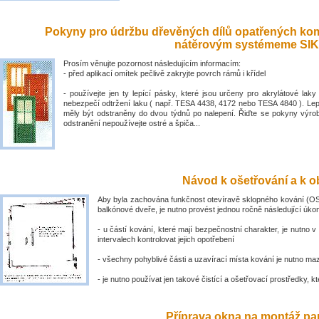
Pokyny pro údržbu dřevěných dílů opatřených ko
nátěrovým systémeme SIK
Prosím věnujte pozornost následujícím informacím:
- před aplikací omítek pečlivě zakryjte povrch rámů i křídel
- používejte jen ty lepící pásky, které jsou určeny pro akrylátové laky 
nebezpečí odtržení laku ( např. TESA 4438, 4172 nebo TESA 4840 ). Lep
měly být odstraněny do dvou týdnů po nalepení. Řiďte se pokyny výro
odstranění nepoužívejte ostré a špiča...
Návod k ošetřování a k ob
Aby byla zachována funkčnost otevíravě sklopného kování (OS
balkónové dveře, je nutno provést jednou ročně následující úko
- u částí kování, které mají bezpečnostní charakter, je nutno v
intervalech kontrolovat jejich opotřebení
- všechny pohyblivé části a uzavírací místa kování je nutno ma
- je nutno používat jen takové čistící a ošetřovací prostředky, kte
Příprava okna na montáž par