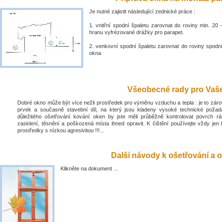
Je nutné zajistit následující zednické práce :
1. vnitřní spodní špaletu zarovnat do roviny min. 2
hranu vyfrézované drážky pro parapet.
2. venkovní spodní špaletu zarovnat do roviny spodn
okna
Všeobecné rady pro Vaše 
Dobré okno může být více nežli prostředek pro výměnu vzduchu a tepla : je to zá
prvek a současně stavební díl, na který jsou kladeny vysoké technické poža
důležitého ošetřování kování oken by jste měli průběžně kontrolovat povrch rá
zasklení, těsnění a poškozená místa ihned opravit. K čištění používejte vždy jen 
prostředky s nízkou agresivitou !!!...
Další návody k ošetřování a o
Klikněte na dokument ...