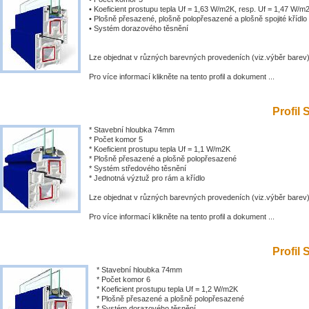
• Koeficient prostupu tepla Uf = 1,63 W/m2K, resp. Uf = 1,47 W/m
• Plošně přesazené, plošně polopřesazené a plošně spojité křídlo
• Systém dorazového těsnění
Lze objednat v různých barevných provedeních (viz.výběr barev
Pro více informací klikněte na tento profil a dokument ...
Profil 
* Stavební hloubka 74mm
* Počet komor 5
* Koeficient prostupu tepla Uf = 1,1 W/m2K
* Plošně přesazené a plošně polopřesazené
* Systém středového těsnění
* Jednotná výztuž pro rám a křídlo
Lze objednat v různých barevných provedeních (viz.výběr barev
Pro více informací klikněte na tento profil a dokument ...
Profil 
* Stavební hloubka 74mm
* Počet komor 6
* Koeficient prostupu tepla Uf = 1,2 W/m2K
* Plošně přesazené a plošně polopřesazené
* Systém dorazového těsnění