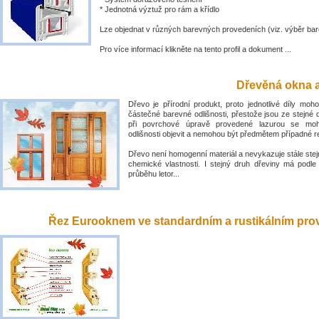
* Jednotná výztuž pro rám a křídlo
Lze objednat v různých barevných provedeních (viz. výběr bar
Pro více informací klikněte na tento profil a dokument ...
Dřevěná okna a
Dřevo je přírodní produkt, proto jednotlivé díly mo
částečné barevné odlišnosti, přestože jsou ze stejné 
při povrchové úpravě provedené lazurou se mo
odlišnosti objevit a nemohou být předmětem případné 
Dřevo není homogenní materiál a nevykazuje stále stejn
chemické vlastnosti. I stejný druh dřeviny má podle
průběhu letor...
Řez Eurooknem ve standardním a rustikálním prove