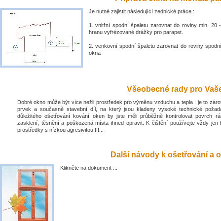
Je nutné zajistit následující zednické práce :
1. vnitřní spodní špaletu zarovnat do roviny min. 2
hranu vyfrézované drážky pro parapet.
2. venkovní spodní špaletu zarovnat do roviny spodn
okna
Všeobecné rady pro Vaše 
Dobré okno může být více nežli prostředek pro výměnu vzduchu a tepla : je to zá
prvek a současně stavební díl, na který jsou kladeny vysoké technické poža
důležitého ošetřování kování oken by jste měli průběžně kontrolovat povrch rá
zasklení, těsnění a poškozená místa ihned opravit. K čištění používejte vždy jen 
prostředky s nízkou agresivitou !!!...
Další návody k ošetřování a o
Klikněte na dokument ...