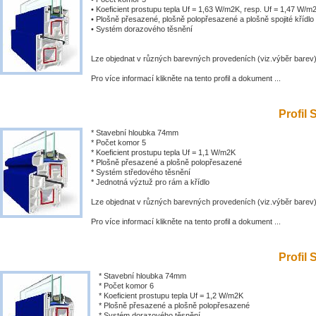
• Koeficient prostupu tepla Uf = 1,63 W/m2K, resp. Uf = 1,47 W/m
• Plošně přesazené, plošně polopřesazené a plošně spojité křídlo
• Systém dorazového těsnění
Lze objednat v různých barevných provedeních (viz.výběr barev
Pro více informací klikněte na tento profil a dokument ...
Profil 
* Stavební hloubka 74mm
* Počet komor 5
* Koeficient prostupu tepla Uf = 1,1 W/m2K
* Plošně přesazené a plošně polopřesazené
* Systém středového těsnění
* Jednotná výztuž pro rám a křídlo
Lze objednat v různých barevných provedeních (viz.výběr barev
Pro více informací klikněte na tento profil a dokument ...
Profil 
* Stavební hloubka 74mm
* Počet komor 6
* Koeficient prostupu tepla Uf = 1,2 W/m2K
* Plošně přesazené a plošně polopřesazené
* Systém dorazového těsnění