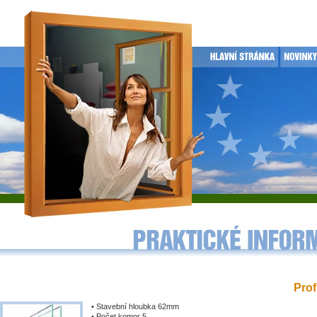
Prof
• Stavební hloubka 62mm
• Počet komor 5