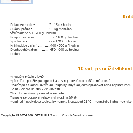
Kolik
Pokojové rostliny .............. 7 - 15 g / hodinu
Sušení prádla : ................. 4,5 kg mokrého
vždímaného 50 - 200 g / hodinu
Koupání ve vaně ............... cca 1100 g / hodinu
Sprchování ....................... cca 1700 g / hodinu
Krátkodobé vaření ............. 400 - 500 g / hodinu
Dlouhodobé vaření ............ 450 - 900 g / hodinu
Pečení .....
10 rad, jak snížit vlhkost 
* nesušte prádlo v bytě
* při vaření používejte digestoř a zavírejte dveře do dalších místností
* zavírejte za sebou dveře do koupelny, když se jdete sprchovat nebo napustit vanu
* čím více rostlin, tím více vlhkosti
* každou místnost pravidelně větrejte
* snažte se udržovat relativní vlhkost na 50 %
* optimální úpokojová teplota by neměla klesat pod 21 °C - nesnižujte ji přes noc nijak
...
Copyright ©2007-2008: STEZI PLUS s r.o.
,
O společnosti
,
Kontakt