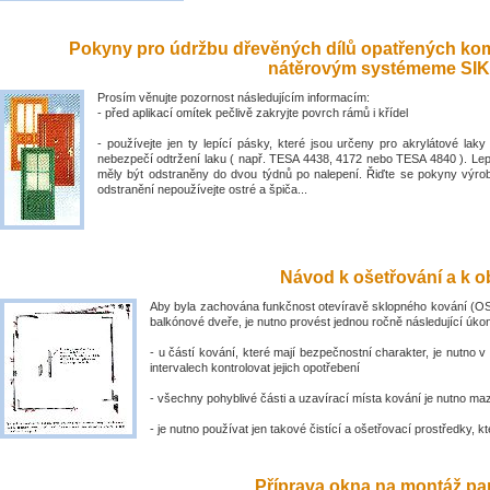
Pokyny pro údržbu dřevěných dílů opatřených ko
nátěrovým systémeme SIK
Prosím věnujte pozornost následujícím informacím:
- před aplikací omítek pečlivě zakryjte povrch rámů i křídel
- používejte jen ty lepící pásky, které jsou určeny pro akrylátové laky 
nebezpečí odtržení laku ( např. TESA 4438, 4172 nebo TESA 4840 ). Lep
měly být odstraněny do dvou týdnů po nalepení. Řiďte se pokyny výro
odstranění nepoužívejte ostré a špiča...
Návod k ošetřování a k ob
Aby byla zachována funkčnost otevíravě sklopného kování (OS
balkónové dveře, je nutno provést jednou ročně následující úko
- u částí kování, které mají bezpečnostní charakter, je nutno v
intervalech kontrolovat jejich opotřebení
- všechny pohyblivé části a uzavírací místa kování je nutno ma
- je nutno používat jen takové čistící a ošetřovací prostředky, kte
Příprava okna na montáž par