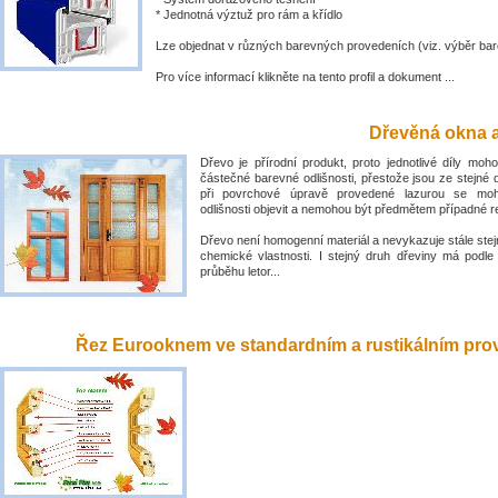
* Jednotná výztuž pro rám a křídlo
Lze objednat v různých barevných provedeních (viz. výběr bar
Pro více informací klikněte na tento profil a dokument ...
Dřevěná okna a
Dřevo je přírodní produkt, proto jednotlivé díly mo
částečné barevné odlišnosti, přestože jsou ze stejné 
při povrchové úpravě provedené lazurou se mo
odlišnosti objevit a nemohou být předmětem případné 
Dřevo není homogenní materiál a nevykazuje stále stejn
chemické vlastnosti. I stejný druh dřeviny má podle
průběhu letor...
Řez Eurooknem ve standardním a rustikálním prove