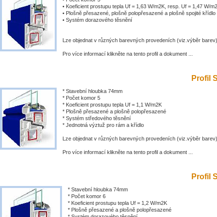
• Koeficient prostupu tepla Uf = 1,63 W/m2K, resp. Uf = 1,47 W/m
• Plošně přesazené, plošně polopřesazené a plošně spojité křídlo
• Systém dorazového těsnění
Lze objednat v různých barevných provedeních (viz.výběr barev
Pro více informací klikněte na tento profil a dokument ...
Profil 
* Stavební hloubka 74mm
* Počet komor 5
* Koeficient prostupu tepla Uf = 1,1 W/m2K
* Plošně přesazené a plošně polopřesazené
* Systém středového těsnění
* Jednotná výztuž pro rám a křídlo
Lze objednat v různých barevných provedeních (viz.výběr barev
Pro více informací klikněte na tento profil a dokument ...
Profil 
* Stavební hloubka 74mm
* Počet komor 6
* Koeficient prostupu tepla Uf = 1,2 W/m2K
* Plošně přesazené a plošně polopřesazené
* Systém dorazového těsnění