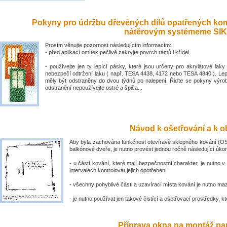
Pokyny pro údržbu dřevěných dílů opatřených ko
nátěrovým systémeme SIK
Prosím věnujte pozornost následujícím informacím:
- před aplikací omítek pečlivě zakryjte povrch rámů i křídel
- používejte jen ty lepící pásky, které jsou určeny pro akrylátové laky 
nebezpečí odtržení laku ( např. TESA 4438, 4172 nebo TESA 4840 ). Lep
měly být odstraněny do dvou týdnů po nalepení. Řiďte se pokyny výro
odstranění nepoužívejte ostré a špiča...
Návod k ošetřování a k ob
Aby byla zachována funkčnost otevíravě sklopného kování (OS
balkónové dveře, je nutno provést jednou ročně následující úko
- u částí kování, které mají bezpečnostní charakter, je nutno v
intervalech kontrolovat jejich opotřebení
- všechny pohyblivé části a uzavírací místa kování je nutno ma
- je nutno používat jen takové čistící a ošetřovací prostředky, kte
Příprava okna na montáž par