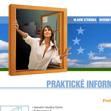
Prof
• Stavební hloubka 62mm
• Počet komor 5