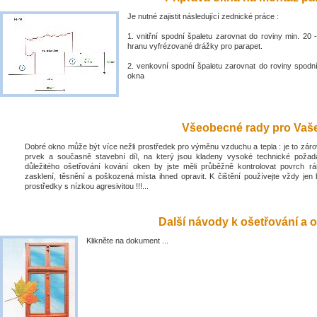
Je nutné zajistit následující zednické práce :
1. vnitřní spodní špaletu zarovnat do roviny min. 2
hranu vyfrézované drážky pro parapet.
2. venkovní spodní špaletu zarovnat do roviny spodn
okna
Všeobecné rady pro Vaše 
Dobré okno může být více nežli prostředek pro výměnu vzduchu a tepla : je to zá
prvek a současně stavební díl, na který jsou kladeny vysoké technické poža
důležitého ošetřování kování oken by jste měli průběžně kontrolovat povrch rá
zasklení, těsnění a poškozená místa ihned opravit. K čištění používejte vždy jen 
prostředky s nízkou agresivitou !!!...
Další návody k ošetřování a o
Klikněte na dokument ...