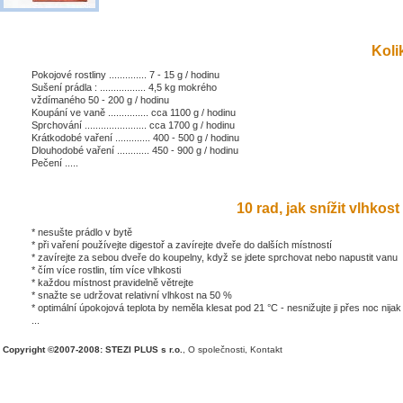
Kolik
Pokojové rostliny .............. 7 - 15 g / hodinu
Sušení prádla : ................. 4,5 kg mokrého
vždímaného 50 - 200 g / hodinu
Koupání ve vaně ............... cca 1100 g / hodinu
Sprchování ....................... cca 1700 g / hodinu
Krátkodobé vaření ............. 400 - 500 g / hodinu
Dlouhodobé vaření ............ 450 - 900 g / hodinu
Pečení .....
10 rad, jak snížit vlhkost 
* nesušte prádlo v bytě
* při vaření používejte digestoř a zavírejte dveře do dalších místností
* zavírejte za sebou dveře do koupelny, když se jdete sprchovat nebo napustit vanu
* čím více rostlin, tím více vlhkosti
* každou místnost pravidelně větrejte
* snažte se udržovat relativní vlhkost na 50 %
* optimální úpokojová teplota by neměla klesat pod 21 °C - nesnižujte ji přes noc nijak
...
Copyright ©2007-2008: STEZI PLUS s r.o.
,
O společnosti
,
Kontakt