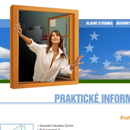
Prof
• Stavební hloubka 62mm
• Počet komor 5