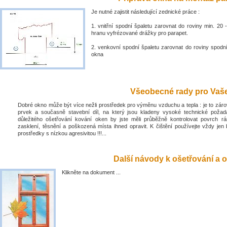
Je nutné zajistit následující zednické práce :
1. vnitřní spodní špaletu zarovnat do roviny min. 2
hranu vyfrézované drážky pro parapet.
2. venkovní spodní špaletu zarovnat do roviny spodn
okna
Všeobecné rady pro Vaše 
Dobré okno může být více nežli prostředek pro výměnu vzduchu a tepla : je to zá
prvek a současně stavební díl, na který jsou kladeny vysoké technické poža
důležitého ošetřování kování oken by jste měli průběžně kontrolovat povrch rá
zasklení, těsnění a poškozená místa ihned opravit. K čištění používejte vždy jen 
prostředky s nízkou agresivitou !!!...
Další návody k ošetřování a o
Klikněte na dokument ...