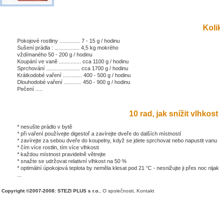
Kolik
Pokojové rostliny .............. 7 - 15 g / hodinu
Sušení prádla : ................. 4,5 kg mokrého
vždímaného 50 - 200 g / hodinu
Koupání ve vaně ............... cca 1100 g / hodinu
Sprchování ....................... cca 1700 g / hodinu
Krátkodobé vaření ............. 400 - 500 g / hodinu
Dlouhodobé vaření ............ 450 - 900 g / hodinu
Pečení .....
10 rad, jak snížit vlhkost 
* nesušte prádlo v bytě
* při vaření používejte digestoř a zavírejte dveře do dalších místností
* zavírejte za sebou dveře do koupelny, když se jdete sprchovat nebo napustit vanu
* čím více rostlin, tím více vlhkosti
* každou místnost pravidelně větrejte
* snažte se udržovat relativní vlhkost na 50 %
* optimální úpokojová teplota by neměla klesat pod 21 °C - nesnižujte ji přes noc nijak
...
Copyright ©2007-2008: STEZI PLUS s r.o.
,
O společnosti
,
Kontakt