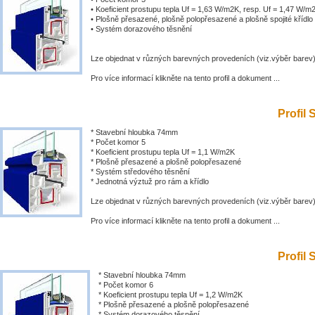
• Koeficient prostupu tepla Uf = 1,63 W/m2K, resp. Uf = 1,47 W/m
• Plošně přesazené, plošně polopřesazené a plošně spojité křídlo
• Systém dorazového těsnění
Lze objednat v různých barevných provedeních (viz.výběr barev
Pro více informací klikněte na tento profil a dokument ...
Profil 
* Stavební hloubka 74mm
* Počet komor 5
* Koeficient prostupu tepla Uf = 1,1 W/m2K
* Plošně přesazené a plošně polopřesazené
* Systém středového těsnění
* Jednotná výztuž pro rám a křídlo
Lze objednat v různých barevných provedeních (viz.výběr barev
Pro více informací klikněte na tento profil a dokument ...
Profil 
* Stavební hloubka 74mm
* Počet komor 6
* Koeficient prostupu tepla Uf = 1,2 W/m2K
* Plošně přesazené a plošně polopřesazené
* Systém dorazového těsnění