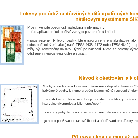
Pokyny pro údržbu dřevěných dílů opatřených ko
nátěrovým systémeme SIK
Prosím věnujte pozornost následujícím informacím:
- před aplikací omítek pečlivě zakryjte povrch rámů i křídel
- používejte jen ty lepící pásky, které jsou určeny pro akrylátové laky 
nebezpečí odtržení laku ( např. TESA 4438, 4172 nebo TESA 4840 ). Lep
měly být odstraněny do dvou týdnů po nalepení. Řiďte se pokyny výro
odstranění nepoužívejte ostré a špiča...
Návod k ošetřování a k ob
Aby byla zachována funkčnost otevíravě sklopného kování (OS
balkónové dveře, je nutno provést jednou ročně následující úko
- u částí kování, které mají bezpečnostní charakter, je nutno v
intervalech kontrolovat jejich opotřebení
- všechny pohyblivé části a uzavírací místa kování je nutno ma
- je nutno používat jen takové čistící a ošetřovací prostředky, kte
Příprava okna na montáž par