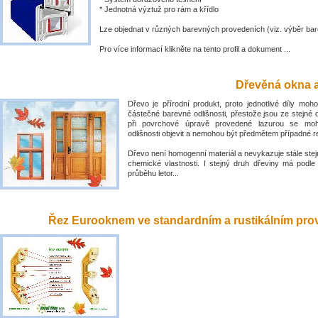
* Jednotná výztuž pro rám a křídlo
Lze objednat v různých barevných provedeních (viz. výběr bar
Pro více informací klikněte na tento profil a dokument ...
Dřevěná okna a
Dřevo je přírodní produkt, proto jednotlivé díly mo
částečné barevné odlišnosti, přestože jsou ze stejné 
při povrchové úpravě provedené lazurou se mo
odlišnosti objevit a nemohou být předmětem případné 
Dřevo není homogenní materiál a nevykazuje stále stejn
chemické vlastnosti. I stejný druh dřeviny má podle
průběhu letor...
Řez Eurooknem ve standardním a rustikálním prove