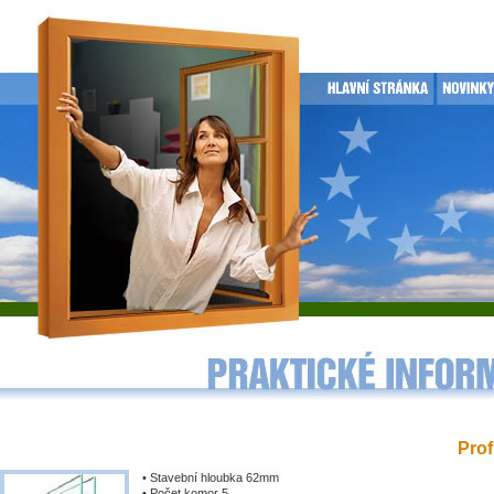
Prof
• Stavební hloubka 62mm
• Počet komor 5