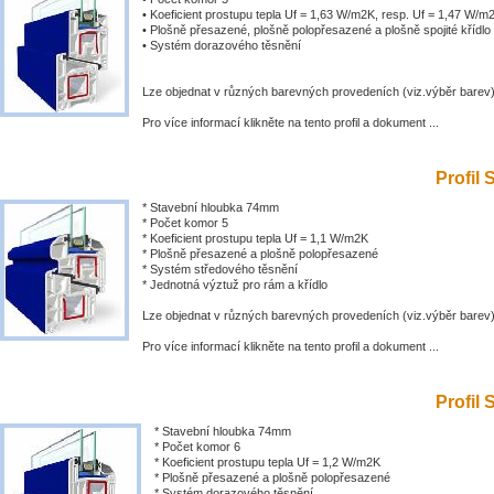
• Koeficient prostupu tepla Uf = 1,63 W/m2K, resp. Uf = 1,47 W/m
• Plošně přesazené, plošně polopřesazené a plošně spojité křídlo
• Systém dorazového těsnění
Lze objednat v různých barevných provedeních (viz.výběr barev
Pro více informací klikněte na tento profil a dokument ...
Profil 
* Stavební hloubka 74mm
* Počet komor 5
* Koeficient prostupu tepla Uf = 1,1 W/m2K
* Plošně přesazené a plošně polopřesazené
* Systém středového těsnění
* Jednotná výztuž pro rám a křídlo
Lze objednat v různých barevných provedeních (viz.výběr barev
Pro více informací klikněte na tento profil a dokument ...
Profil 
* Stavební hloubka 74mm
* Počet komor 6
* Koeficient prostupu tepla Uf = 1,2 W/m2K
* Plošně přesazené a plošně polopřesazené
* Systém dorazového těsnění