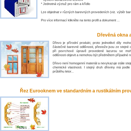
* Jednotná výztuž pro rám a křídlo
Lze objednat v různých barevných provedeních (viz. výběr bar
Pro více informací klikněte na tento profil a dokument ...
Dřevěná okna a
Dřevo je přírodní produkt, proto jednotlivé díly mo
částečné barevné odlišnosti, přestože jsou ze stejné 
při povrchové úpravě provedené lazurou se mo
odlišnosti objevit a nemohou být předmětem případné 
Dřevo není homogenní materiál a nevykazuje stále stejn
chemické vlastnosti. I stejný druh dřeviny má podle
průběhu letor...
Řez Eurooknem ve standardním a rustikálním prove