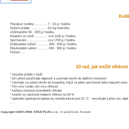
Kolik
Pokojové rostliny .............. 7 - 15 g / hodinu
Sušení prádla : ................. 4,5 kg mokrého
vždímaného 50 - 200 g / hodinu
Koupání ve vaně ............... cca 1100 g / hodinu
Sprchování ....................... cca 1700 g / hodinu
Krátkodobé vaření ............. 400 - 500 g / hodinu
Dlouhodobé vaření ............ 450 - 900 g / hodinu
Pečení .....
10 rad, jak snížit vlhkost 
* nesušte prádlo v bytě
* při vaření používejte digestoř a zavírejte dveře do dalších místností
* zavírejte za sebou dveře do koupelny, když se jdete sprchovat nebo napustit vanu
* čím více rostlin, tím více vlhkosti
* každou místnost pravidelně větrejte
* snažte se udržovat relativní vlhkost na 50 %
* optimální úpokojová teplota by neměla klesat pod 21 °C - nesnižujte ji přes noc nijak
...
Copyright ©2007-2008: STEZI PLUS s r.o.
,
O společnosti
,
Kontakt