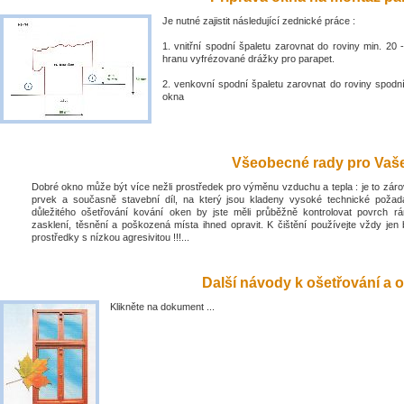
Je nutné zajistit následující zednické práce :
1. vnitřní spodní špaletu zarovnat do roviny min. 2
hranu vyfrézované drážky pro parapet.
2. venkovní spodní špaletu zarovnat do roviny spodn
okna
Všeobecné rady pro Vaše 
Dobré okno může být více nežli prostředek pro výměnu vzduchu a tepla : je to zá
prvek a současně stavební díl, na který jsou kladeny vysoké technické poža
důležitého ošetřování kování oken by jste měli průběžně kontrolovat povrch rá
zasklení, těsnění a poškozená místa ihned opravit. K čištění používejte vždy jen 
prostředky s nízkou agresivitou !!!...
Další návody k ošetřování a o
Klikněte na dokument ...