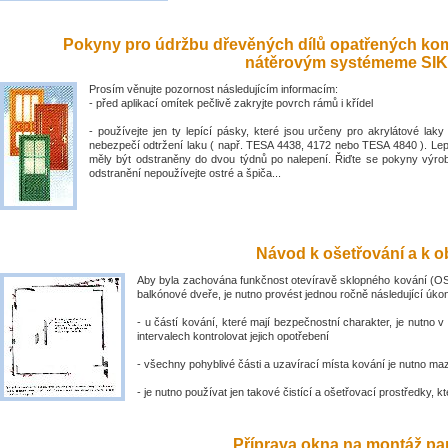
Pokyny pro údržbu dřevěných dílů opatřených ko
nátěrovým systémeme SIK
Prosím věnujte pozornost následujícím informacím:
- před aplikací omítek pečlivě zakryjte povrch rámů i křídel
- používejte jen ty lepící pásky, které jsou určeny pro akrylátové laky 
nebezpečí odtržení laku ( např. TESA 4438, 4172 nebo TESA 4840 ). Lep
měly být odstraněny do dvou týdnů po nalepení. Řiďte se pokyny výro
odstranění nepoužívejte ostré a špiča...
Návod k ošetřování a k ob
Aby byla zachována funkčnost otevíravě sklopného kování (OS
balkónové dveře, je nutno provést jednou ročně následující úko
- u částí kování, které mají bezpečnostní charakter, je nutno v
intervalech kontrolovat jejich opotřebení
- všechny pohyblivé části a uzavírací místa kování je nutno ma
- je nutno používat jen takové čistící a ošetřovací prostředky, kte
Příprava okna na montáž par