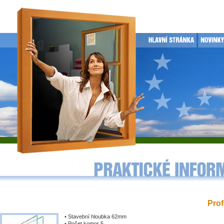
Prof
• Stavební hloubka 62mm
• Počet komor 5