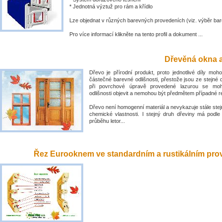
* Jednotná výztuž pro rám a křídlo
Lze objednat v různých barevných provedeních (viz. výběr bar
Pro více informací klikněte na tento profil a dokument ...
Dřevěná okna a
Dřevo je přírodní produkt, proto jednotlivé díly mo
částečné barevné odlišnosti, přestože jsou ze stejné 
při povrchové úpravě provedené lazurou se mo
odlišnosti objevit a nemohou být předmětem případné 
Dřevo není homogenní materiál a nevykazuje stále stejn
chemické vlastnosti. I stejný druh dřeviny má podle
průběhu letor...
Řez Eurooknem ve standardním a rustikálním prove