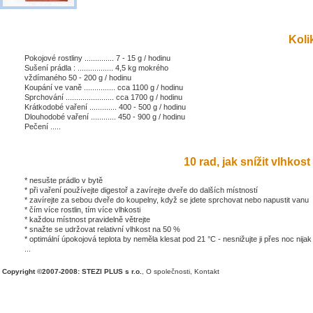
Kolik
Pokojové rostliny .............. 7 - 15 g / hodinu
Sušení prádla : ................. 4,5 kg mokrého
vždímaného 50 - 200 g / hodinu
Koupání ve vaně ............... cca 1100 g / hodinu
Sprchování ....................... cca 1700 g / hodinu
Krátkodobé vaření ............. 400 - 500 g / hodinu
Dlouhodobé vaření ............ 450 - 900 g / hodinu
Pečení .....
10 rad, jak snížit vlhkost 
* nesušte prádlo v bytě
* při vaření používejte digestoř a zavírejte dveře do dalších místností
* zavírejte za sebou dveře do koupelny, když se jdete sprchovat nebo napustit vanu
* čím více rostlin, tím více vlhkosti
* každou místnost pravidelně větrejte
* snažte se udržovat relativní vlhkost na 50 %
* optimální úpokojová teplota by neměla klesat pod 21 °C - nesnižujte ji přes noc nijak
...
Copyright ©2007-2008: STEZI PLUS s r.o.
,
O společnosti
,
Kontakt