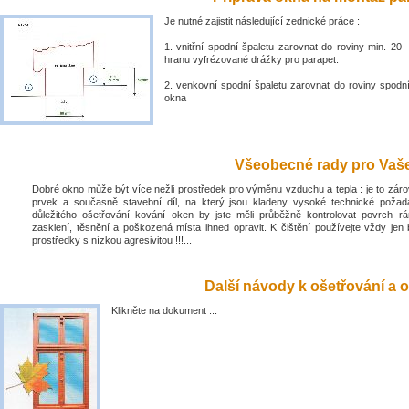
Je nutné zajistit následující zednické práce :
1. vnitřní spodní špaletu zarovnat do roviny min. 2
hranu vyfrézované drážky pro parapet.
2. venkovní spodní špaletu zarovnat do roviny spodn
okna
Všeobecné rady pro Vaše 
Dobré okno může být více nežli prostředek pro výměnu vzduchu a tepla : je to zá
prvek a současně stavební díl, na který jsou kladeny vysoké technické poža
důležitého ošetřování kování oken by jste měli průběžně kontrolovat povrch rá
zasklení, těsnění a poškozená místa ihned opravit. K čištění používejte vždy jen 
prostředky s nízkou agresivitou !!!...
Další návody k ošetřování a o
Klikněte na dokument ...