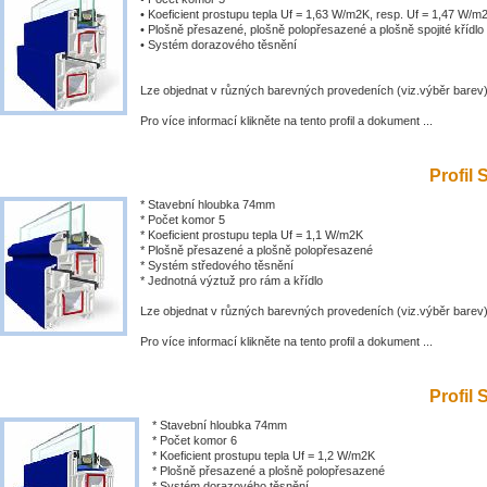
• Koeficient prostupu tepla Uf = 1,63 W/m2K, resp. Uf = 1,47 W/m
• Plošně přesazené, plošně polopřesazené a plošně spojité křídlo
• Systém dorazového těsnění
Lze objednat v různých barevných provedeních (viz.výběr barev
Pro více informací klikněte na tento profil a dokument ...
Profil 
* Stavební hloubka 74mm
* Počet komor 5
* Koeficient prostupu tepla Uf = 1,1 W/m2K
* Plošně přesazené a plošně polopřesazené
* Systém středového těsnění
* Jednotná výztuž pro rám a křídlo
Lze objednat v různých barevných provedeních (viz.výběr barev
Pro více informací klikněte na tento profil a dokument ...
Profil 
* Stavební hloubka 74mm
* Počet komor 6
* Koeficient prostupu tepla Uf = 1,2 W/m2K
* Plošně přesazené a plošně polopřesazené
* Systém dorazového těsnění