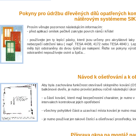
Pokyny pro údržbu dřevěných dílů opatřených ko
nátěrovým systémeme SIK
Prosím věnujte pozornost následujícím informacím:
- před aplikací omítek pečlivě zakryjte povrch rámů i křídel
- používejte jen ty lepící pásky, které jsou určeny pro akrylátové laky 
nebezpečí odtržení laku ( např. TESA 4438, 4172 nebo TESA 4840 ). Lep
měly být odstraněny do dvou týdnů po nalepení. Řiďte se pokyny výro
odstranění nepoužívejte ostré a špiča...
Návod k ošetřování a k ob
Aby byla zachována funkčnost otevíravě sklopného kování (OS
balkónové dveře, je nutno provést jednou ročně následující úko
- u částí kování, které mají bezpečnostní charakter, je nutno v
intervalech kontrolovat jejich opotřebení
- všechny pohyblivé části a uzavírací místa kování je nutno ma
- je nutno používat jen takové čistící a ošetřovací prostředky, kte
Příprava okna na montáž par