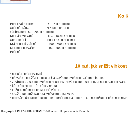
Kolik
Pokojové rostliny .............. 7 - 15 g / hodinu
Sušení prádla : ................. 4,5 kg mokrého
vždímaného 50 - 200 g / hodinu
Koupání ve vaně ............... cca 1100 g / hodinu
Sprchování ....................... cca 1700 g / hodinu
Krátkodobé vaření ............. 400 - 500 g / hodinu
Dlouhodobé vaření ............ 450 - 900 g / hodinu
Pečení .....
10 rad, jak snížit vlhkost 
* nesušte prádlo v bytě
* při vaření používejte digestoř a zavírejte dveře do dalších místností
* zavírejte za sebou dveře do koupelny, když se jdete sprchovat nebo napustit vanu
* čím více rostlin, tím více vlhkosti
* každou místnost pravidelně větrejte
* snažte se udržovat relativní vlhkost na 50 %
* optimální úpokojová teplota by neměla klesat pod 21 °C - nesnižujte ji přes noc nijak
...
Copyright ©2007-2008: STEZI PLUS s r.o.
,
O společnosti
,
Kontakt