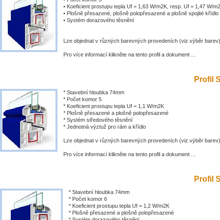
• Koeficient prostupu tepla Uf = 1,63 W/m2K, resp. Uf = 1,47 W/m
• Plošně přesazené, plošně polopřesazené a plošně spojité křídlo
• Systém dorazového těsnění
Lze objednat v různých barevných provedeních (viz.výběr barev
Pro více informací klikněte na tento profil a dokument ...
Profil 
* Stavební hloubka 74mm
* Počet komor 5
* Koeficient prostupu tepla Uf = 1,1 W/m2K
* Plošně přesazené a plošně polopřesazené
* Systém středového těsnění
* Jednotná výztuž pro rám a křídlo
Lze objednat v různých barevných provedeních (viz.výběr barev
Pro více informací klikněte na tento profil a dokument ...
Profil 
* Stavební hloubka 74mm
* Počet komor 6
* Koeficient prostupu tepla Uf = 1,2 W/m2K
* Plošně přesazené a plošně polopřesazené
* Systém dorazového těsnění