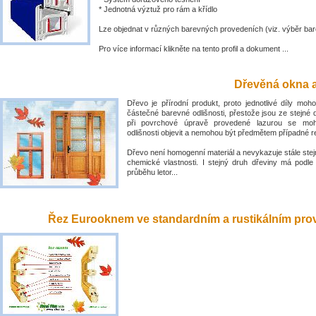
* Jednotná výztuž pro rám a křídlo
Lze objednat v různých barevných provedeních (viz. výběr bar
Pro více informací klikněte na tento profil a dokument ...
Dřevěná okna a
Dřevo je přírodní produkt, proto jednotlivé díly mo
částečné barevné odlišnosti, přestože jsou ze stejné 
při povrchové úpravě provedené lazurou se mo
odlišnosti objevit a nemohou být předmětem případné 
Dřevo není homogenní materiál a nevykazuje stále stejn
chemické vlastnosti. I stejný druh dřeviny má podle
průběhu letor...
Řez Eurooknem ve standardním a rustikálním prove