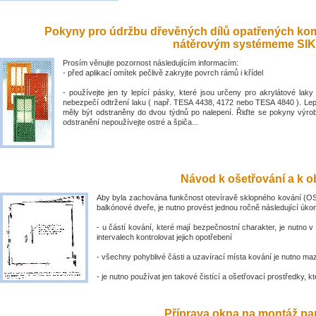
Pokyny pro údržbu dřevěných dílů opatřených ko
nátěrovým systémeme SIK
Prosím věnujte pozornost následujícím informacím:
- před aplikací omítek pečlivě zakryjte povrch rámů i křídel
- používejte jen ty lepící pásky, které jsou určeny pro akrylátové laky 
nebezpečí odtržení laku ( např. TESA 4438, 4172 nebo TESA 4840 ). Lep
měly být odstraněny do dvou týdnů po nalepení. Řiďte se pokyny výro
odstranění nepoužívejte ostré a špiča...
Návod k ošetřování a k ob
Aby byla zachována funkčnost otevíravě sklopného kování (OS
balkónové dveře, je nutno provést jednou ročně následující úko
- u částí kování, které mají bezpečnostní charakter, je nutno v
intervalech kontrolovat jejich opotřebení
- všechny pohyblivé části a uzavírací místa kování je nutno ma
- je nutno používat jen takové čistící a ošetřovací prostředky, kte
Příprava okna na montáž par