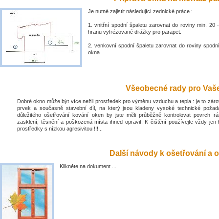
Je nutné zajistit následující zednické práce :
1. vnitřní spodní špaletu zarovnat do roviny min. 2
hranu vyfrézované drážky pro parapet.
2. venkovní spodní špaletu zarovnat do roviny spodn
okna
Všeobecné rady pro Vaše 
Dobré okno může být více nežli prostředek pro výměnu vzduchu a tepla : je to zá
prvek a současně stavební díl, na který jsou kladeny vysoké technické poža
důležitého ošetřování kování oken by jste měli průběžně kontrolovat povrch rá
zasklení, těsnění a poškozená místa ihned opravit. K čištění používejte vždy jen 
prostředky s nízkou agresivitou !!!...
Další návody k ošetřování a o
Klikněte na dokument ...