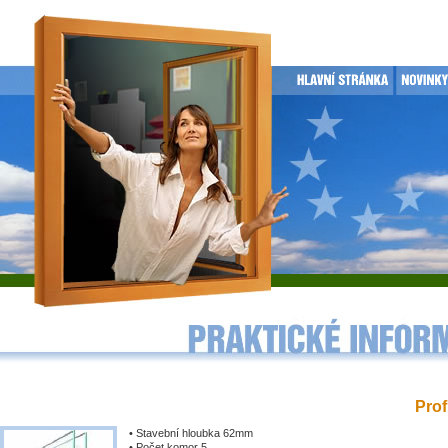
Prof
• Stavební hloubka 62mm
• Počet komor 5