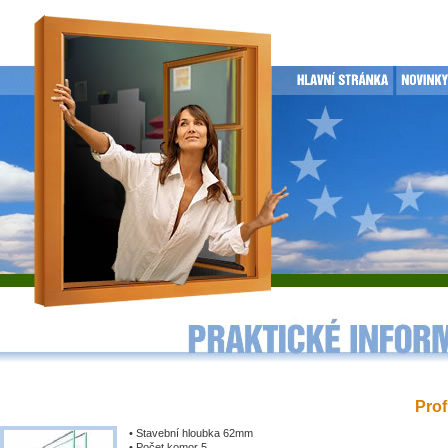
Prof
• Stavební hloubka 62mm
• Počet komor 5