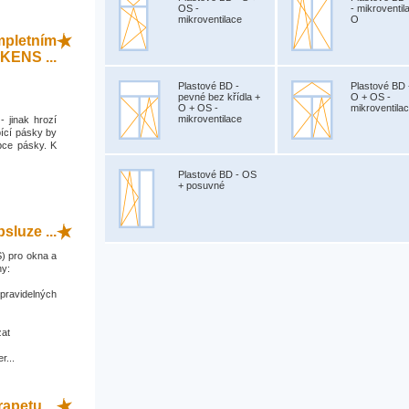
OS -
- mikroventil
mikroventilace
O
mpletním
KENS ...
Plastové BD -
Plastové BD 
pevné bez křídla +
O + OS -
O + OS -
mikroventila
mikroventilace
- jinak hrozí
ící pásky by
bce pásky. K
Plastové BD - OS
+ posuvné
sluze ...
) pro okna a
ny:
 pravidelných
zat
r...
apetu ...