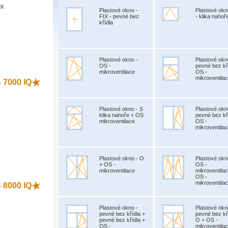
2K
Plastové okno -
Plastové okn
FIX - pevné bez
- klika nahoř
křídla
)
Plastové okno -
Plastové okn
OS -
pevné bez kř
mikroventilace
OS -
mikroventila
S 7000 IQ
Plastové okno - S
Plastové okn
klika nahoře + OS
pevné bez kř
mikroventilace
OS -
mikroventila
)
Plastové okno - O
Plastové okn
+ OS -
OS -
mikroventilace
mikroventila
OS -
mikroventila
S 8000 IQ
Plastové okno -
Plastové okn
pevné bez křídla +
pevné bez kř
pevné bez křídla +
O + OS -
OS -
mikroventila