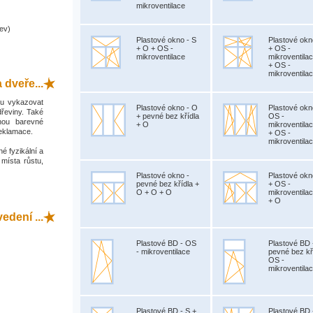
mikroventilace
ev)
Plastové okno - S
Plastové okn
+ O + OS -
+ OS -
mikroventilace
mikroventila
+ OS -
mikroventila
 dveře...
hou vykazovat
Plastové okno - O
Plastové okn
dřeviny. Také
+ pevné bez křídla
OS -
hou barevné
+ O
mikroventila
reklamace.
+ OS -
mikroventila
é fyzikální a
 místa růstu,
Plastové okno -
Plastové okn
pevné bez křídla +
+ OS -
O + O + O
mikroventila
+ O
dení ...
Plastové BD - OS
Plastové BD 
- mikroventilace
pevné bez kř
OS -
mikroventila
Plastové BD - S +
Plastové BD