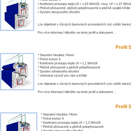
• Koeficient prostupu tepla Uf = 1,63 W/m2K, resp. Uf = 1,47 W/m
• Plošně přesazené, plošně polopřesazené a plošně spojité křídlo
• Systém dorazového těsnění
Lze objednat v různých barevných provedeních (viz.výběr barev
Pro více informací klikněte na tento profil a dokument ...
Profil 
* Stavební hloubka 74mm
* Počet komor 5
* Koeficient prostupu tepla Uf = 1,1 W/m2K
* Plošně přesazené a plošně polopřesazené
* Systém středového těsnění
* Jednotná výztuž pro rám a křídlo
Lze objednat v různých barevných provedeních (viz.výběr barev
Pro více informací klikněte na tento profil a dokument ...
Profil 
* Stavební hloubka 74mm
* Počet komor 6
* Koeficient prostupu tepla Uf = 1,2 W/m2K
* Plošně přesazené a plošně polopřesazené
* Systém dorazového těsnění