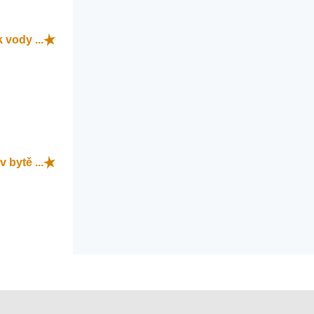
 vody ...
v bytě ...