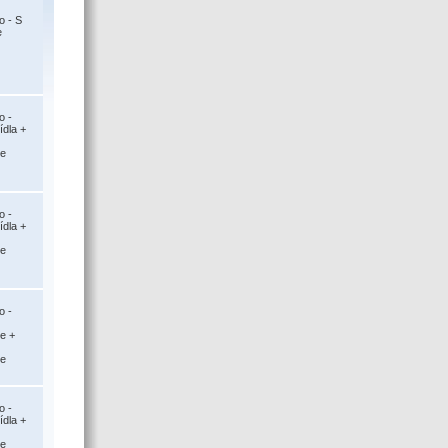
o - S
e
o -
ídla +
ce
o -
ídla +
ce
o -
ce +
ce
o -
ídla +
ce