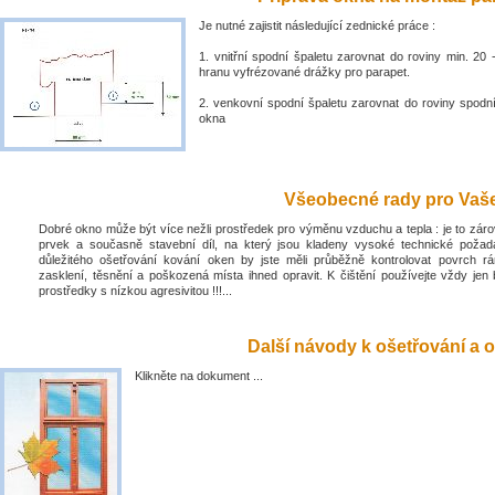
Je nutné zajistit následující zednické práce :
1. vnitřní spodní špaletu zarovnat do roviny min. 2
hranu vyfrézované drážky pro parapet.
2. venkovní spodní špaletu zarovnat do roviny spodn
okna
Všeobecné rady pro Vaše 
Dobré okno může být více nežli prostředek pro výměnu vzduchu a tepla : je to zá
prvek a současně stavební díl, na který jsou kladeny vysoké technické poža
důležitého ošetřování kování oken by jste měli průběžně kontrolovat povrch rá
zasklení, těsnění a poškozená místa ihned opravit. K čištění používejte vždy jen 
prostředky s nízkou agresivitou !!!...
Další návody k ošetřování a o
Klikněte na dokument ...