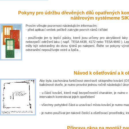
Pokyny pro údržbu dřevěných dílů opatřených ko
nátěrovým systémeme SIK
Prosím věnujte pozornost následujícím informacím:
- před aplikací omítek pečlivě zakryjte povrch rámů i křídel
- používejte jen ty lepící pásky, které jsou určeny pro akrylátové laky 
nebezpečí odtržení laku ( např. TESA 4438, 4172 nebo TESA 4840 ). Lep
měly být odstraněny do dvou týdnů po nalepení. Řiďte se pokyny výro
odstranění nepoužívejte ostré a špiča...
Návod k ošetřování a k ob
Aby byla zachována funkčnost otevíravě sklopného kování (OS
balkónové dveře, je nutno provést jednou ročně následující úko
- u částí kování, které mají bezpečnostní charakter, je nutno v
intervalech kontrolovat jejich opotřebení
- všechny pohyblivé části a uzavírací místa kování je nutno ma
- je nutno používat jen takové čistící a ošetřovací prostředky, kte
Příprava okna na montáž par