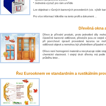
* Jednotná výztuž pro rám a křídlo
Lze objednat v různých barevných provedeních (viz. výběr bar
Pro více informací klikněte na tento profil a dokument ...
Dřevěná okna a
Dřevo je přírodní produkt, proto jednotlivé díly mo
částečné barevné odlišnosti, přestože jsou ze stejné 
při povrchové úpravě provedené lazurou se mo
odlišnosti objevit a nemohou být předmětem případné 
Dřevo není homogenní materiál a nevykazuje stále stejn
chemické vlastnosti. I stejný druh dřeviny má podle
průběhu letor...
Řez Eurooknem ve standardním a rustikálním prove