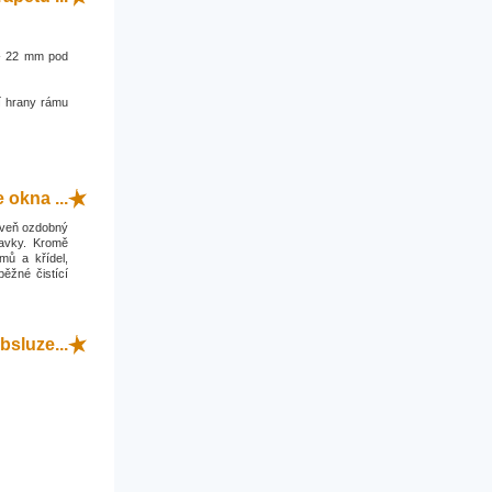
0 - 22 mm pod
í hrany rámu
okna ...
roveň ozdobný
davky. Kromě
mů a křídel,
běžné čistící
bsluze...