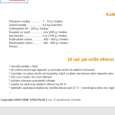
Kolik
Pokojové rostliny .............. 7 - 15 g / hodinu
Sušení prádla : ................. 4,5 kg mokrého
vždímaného 50 - 200 g / hodinu
Koupání ve vaně ............... cca 1100 g / hodinu
Sprchování ....................... cca 1700 g / hodinu
Krátkodobé vaření ............. 400 - 500 g / hodinu
Dlouhodobé vaření ............ 450 - 900 g / hodinu
Pečení .....
10 rad, jak snížit vlhkost 
* nesušte prádlo v bytě
* při vaření používejte digestoř a zavírejte dveře do dalších místností
* zavírejte za sebou dveře do koupelny, když se jdete sprchovat nebo napustit vanu
* čím více rostlin, tím více vlhkosti
* každou místnost pravidelně větrejte
* snažte se udržovat relativní vlhkost na 50 %
* optimální úpokojová teplota by neměla klesat pod 21 °C - nesnižujte ji přes noc nijak
...
Copyright ©2007-2008: STEZI PLUS s r.o.
,
O společnosti
,
Kontakt