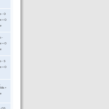
o - O
ce + O
ce
o -
ce + O
ce
o - S
ce + O
-
ídla +
ce
 - OS