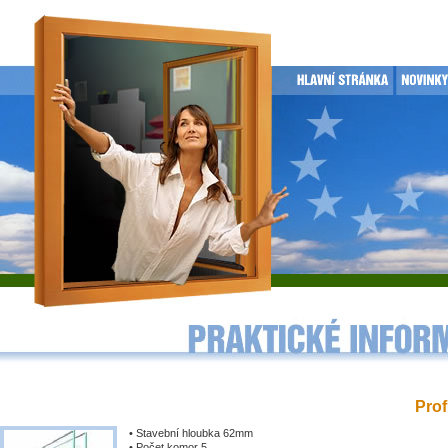
Prof
• Stavební hloubka 62mm
• Počet komor 5