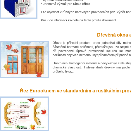
* Jednotná výztuž pro rám a křídlo
Lze objednat v různých barevných provedeních (viz. výběr bar
Pro více informací klikněte na tento profil a dokument ...
Dřevěná okna a
Dřevo je přírodní produkt, proto jednotlivé díly mo
částečné barevné odlišnosti, přestože jsou ze stejné 
při povrchové úpravě provedené lazurou se mo
odlišnosti objevit a nemohou být předmětem případné 
Dřevo není homogenní materiál a nevykazuje stále stejn
chemické vlastnosti. I stejný druh dřeviny má podle
průběhu letor...
Řez Eurooknem ve standardním a rustikálním prove