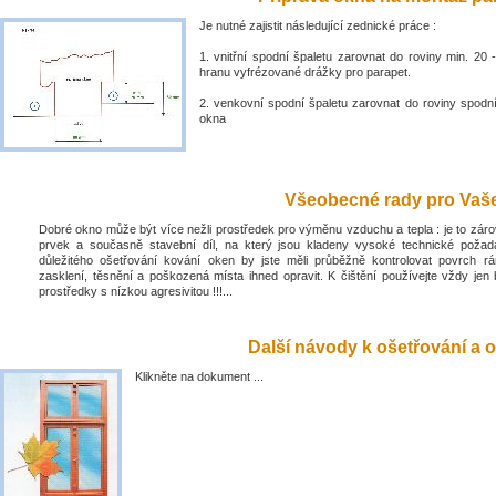
Je nutné zajistit následující zednické práce :
1. vnitřní spodní špaletu zarovnat do roviny min. 2
hranu vyfrézované drážky pro parapet.
2. venkovní spodní špaletu zarovnat do roviny spodn
okna
Všeobecné rady pro Vaše 
Dobré okno může být více nežli prostředek pro výměnu vzduchu a tepla : je to zá
prvek a současně stavební díl, na který jsou kladeny vysoké technické poža
důležitého ošetřování kování oken by jste měli průběžně kontrolovat povrch rá
zasklení, těsnění a poškozená místa ihned opravit. K čištění používejte vždy jen 
prostředky s nízkou agresivitou !!!...
Další návody k ošetřování a o
Klikněte na dokument ...