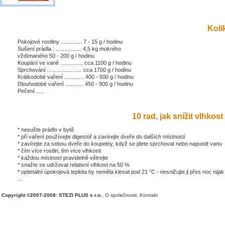
Kolik
Pokojové rostliny .............. 7 - 15 g / hodinu
Sušení prádla : ................. 4,5 kg mokrého
vždímaného 50 - 200 g / hodinu
Koupání ve vaně ............... cca 1100 g / hodinu
Sprchování ....................... cca 1700 g / hodinu
Krátkodobé vaření ............. 400 - 500 g / hodinu
Dlouhodobé vaření ............ 450 - 900 g / hodinu
Pečení .....
10 rad, jak snížit vlhkost 
* nesušte prádlo v bytě
* při vaření používejte digestoř a zavírejte dveře do dalších místností
* zavírejte za sebou dveře do koupelny, když se jdete sprchovat nebo napustit vanu
* čím více rostlin, tím více vlhkosti
* každou místnost pravidelně větrejte
* snažte se udržovat relativní vlhkost na 50 %
* optimální úpokojová teplota by neměla klesat pod 21 °C - nesnižujte ji přes noc nijak
...
Copyright ©2007-2008: STEZI PLUS s r.o.
,
O společnosti
,
Kontakt