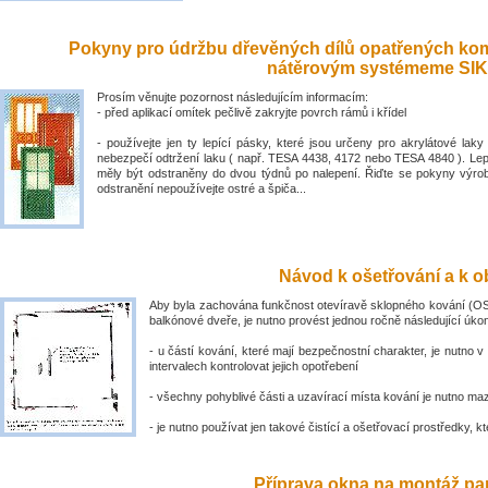
Pokyny pro údržbu dřevěných dílů opatřených ko
nátěrovým systémeme SIK
Prosím věnujte pozornost následujícím informacím:
- před aplikací omítek pečlivě zakryjte povrch rámů i křídel
- používejte jen ty lepící pásky, které jsou určeny pro akrylátové laky 
nebezpečí odtržení laku ( např. TESA 4438, 4172 nebo TESA 4840 ). Lep
měly být odstraněny do dvou týdnů po nalepení. Řiďte se pokyny výro
odstranění nepoužívejte ostré a špiča...
Návod k ošetřování a k ob
Aby byla zachována funkčnost otevíravě sklopného kování (OS
balkónové dveře, je nutno provést jednou ročně následující úko
- u částí kování, které mají bezpečnostní charakter, je nutno v
intervalech kontrolovat jejich opotřebení
- všechny pohyblivé části a uzavírací místa kování je nutno ma
- je nutno používat jen takové čistící a ošetřovací prostředky, kte
Příprava okna na montáž par