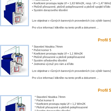
• Koeficient prostupu tepla Uf = 1,63 W/m2K, resp. Uf = 1,47 W/m
• Plošně přesazené, plošně polopřesazené a plošně spojité křídlo
• Systém dorazového těsnění
Lze objednat v různých barevných provedeních (viz.výběr barev
Pro více informací klikněte na tento profil a dokument ...
Profil 
* Stavební hloubka 74mm
* Počet komor 5
* Koeficient prostupu tepla Uf = 1,1 W/m2K
* Plošně přesazené a plošně polopřesazené
* Systém středového těsnění
* Jednotná výztuž pro rám a křídlo
Lze objednat v různých barevných provedeních (viz.výběr barev
Pro více informací klikněte na tento profil a dokument ...
Profil 
* Stavební hloubka 74mm
* Počet komor 6
* Koeficient prostupu tepla Uf = 1,2 W/m2K
* Plošně přesazené a plošně polopřesazené
* Systém dorazového těsnění