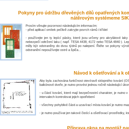
Pokyny pro údržbu dřevěných dílů opatřených ko
nátěrovým systémeme SIK
Prosím věnujte pozornost následujícím informacím:
- před aplikací omítek pečlivě zakryjte povrch rámů i křídel
- používejte jen ty lepící pásky, které jsou určeny pro akrylátové laky 
nebezpečí odtržení laku ( např. TESA 4438, 4172 nebo TESA 4840 ). Lep
měly být odstraněny do dvou týdnů po nalepení. Řiďte se pokyny výro
odstranění nepoužívejte ostré a špiča...
Návod k ošetřování a k ob
Aby byla zachována funkčnost otevíravě sklopného kování (OS
balkónové dveře, je nutno provést jednou ročně následující úko
- u částí kování, které mají bezpečnostní charakter, je nutno v
intervalech kontrolovat jejich opotřebení
- všechny pohyblivé části a uzavírací místa kování je nutno ma
- je nutno používat jen takové čistící a ošetřovací prostředky, kte
Příprava okna na montáž par