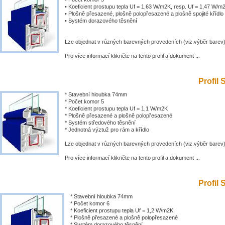
• Koeficient prostupu tepla Uf = 1,63 W/m2K, resp. Uf = 1,47 W/m
• Plošně přesazené, plošně polopřesazené a plošně spojité křídlo
• Systém dorazového těsnění
Lze objednat v různých barevných provedeních (viz.výběr barev
Pro více informací klikněte na tento profil a dokument ...
Profil 
* Stavební hloubka 74mm
* Počet komor 5
* Koeficient prostupu tepla Uf = 1,1 W/m2K
* Plošně přesazené a plošně polopřesazené
* Systém středového těsnění
* Jednotná výztuž pro rám a křídlo
Lze objednat v různých barevných provedeních (viz.výběr barev
Pro více informací klikněte na tento profil a dokument ...
Profil 
* Stavební hloubka 74mm
* Počet komor 6
* Koeficient prostupu tepla Uf = 1,2 W/m2K
* Plošně přesazené a plošně polopřesazené
* Systém dorazového těsnění