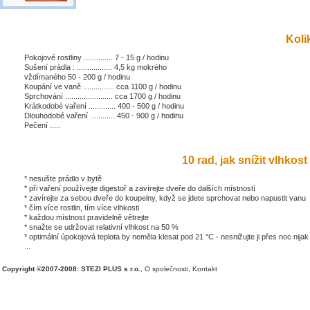
Kolik
Pokojové rostliny .............. 7 - 15 g / hodinu
Sušení prádla : ................. 4,5 kg mokrého
vždímaného 50 - 200 g / hodinu
Koupání ve vaně ............... cca 1100 g / hodinu
Sprchování ....................... cca 1700 g / hodinu
Krátkodobé vaření ............. 400 - 500 g / hodinu
Dlouhodobé vaření ............ 450 - 900 g / hodinu
Pečení .....
10 rad, jak snížit vlhkost 
* nesušte prádlo v bytě
* při vaření používejte digestoř a zavírejte dveře do dalších místností
* zavírejte za sebou dveře do koupelny, když se jdete sprchovat nebo napustit vanu
* čím více rostlin, tím více vlhkosti
* každou místnost pravidelně větrejte
* snažte se udržovat relativní vlhkost na 50 %
* optimální úpokojová teplota by neměla klesat pod 21 °C - nesnižujte ji přes noc nijak
...
Copyright ©2007-2008: STEZI PLUS s r.o.
,
O společnosti
,
Kontakt