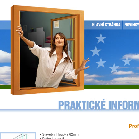
Prof
• Stavební hloubka 62mm
• Počet komor 5