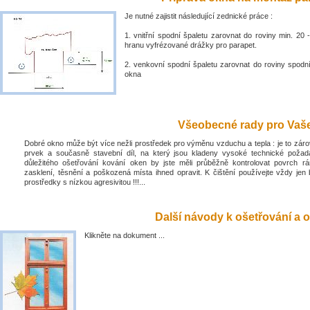
Je nutné zajistit následující zednické práce :
1. vnitřní spodní špaletu zarovnat do roviny min. 2
hranu vyfrézované drážky pro parapet.
2. venkovní spodní špaletu zarovnat do roviny spodn
okna
Všeobecné rady pro Vaše 
Dobré okno může být více nežli prostředek pro výměnu vzduchu a tepla : je to zá
prvek a současně stavební díl, na který jsou kladeny vysoké technické poža
důležitého ošetřování kování oken by jste měli průběžně kontrolovat povrch rá
zasklení, těsnění a poškozená místa ihned opravit. K čištění používejte vždy jen 
prostředky s nízkou agresivitou !!!...
Další návody k ošetřování a o
Klikněte na dokument ...