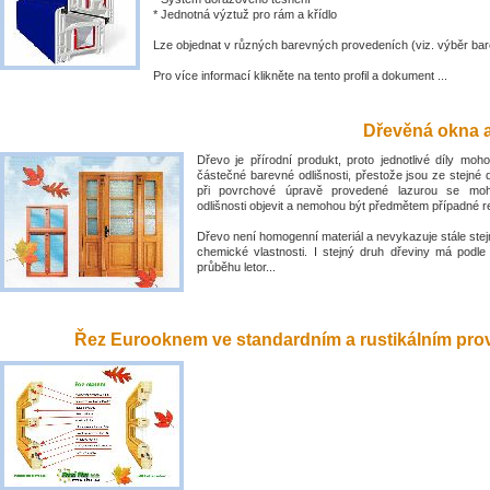
* Jednotná výztuž pro rám a křídlo
Lze objednat v různých barevných provedeních (viz. výběr bar
Pro více informací klikněte na tento profil a dokument ...
Dřevěná okna a
Dřevo je přírodní produkt, proto jednotlivé díly mo
částečné barevné odlišnosti, přestože jsou ze stejné 
při povrchové úpravě provedené lazurou se mo
odlišnosti objevit a nemohou být předmětem případné 
Dřevo není homogenní materiál a nevykazuje stále stejn
chemické vlastnosti. I stejný druh dřeviny má podle
průběhu letor...
Řez Eurooknem ve standardním a rustikálním prove