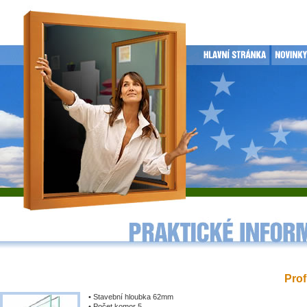
Prof
• Stavební hloubka 62mm
• Počet komor 5