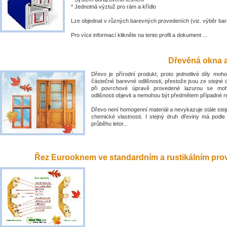
* Jednotná výztuž pro rám a křídlo
Lze objednat v různých barevných provedeních (viz. výběr bar
Pro více informací klikněte na tento profil a dokument ...
Dřevěná okna a
Dřevo je přírodní produkt, proto jednotlivé díly mo
částečné barevné odlišnosti, přestože jsou ze stejné 
při povrchové úpravě provedené lazurou se mo
odlišnosti objevit a nemohou být předmětem případné 
Dřevo není homogenní materiál a nevykazuje stále stejn
chemické vlastnosti. I stejný druh dřeviny má podle
průběhu letor...
Řez Eurooknem ve standardním a rustikálním prove