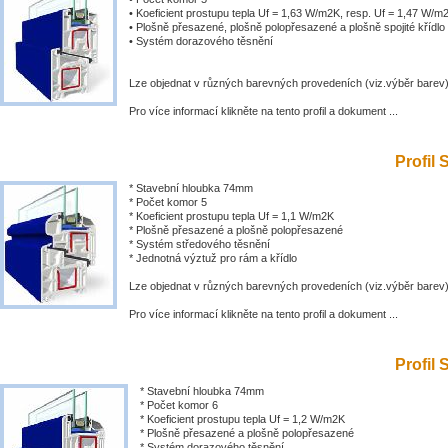
• Koeficient prostupu tepla Uf = 1,63 W/m2K, resp. Uf = 1,47 W/m
• Plošně přesazené, plošně polopřesazené a plošně spojité křídlo
• Systém dorazového těsnění
Lze objednat v různých barevných provedeních (viz.výběr barev
Pro více informací klikněte na tento profil a dokument ...
Profil 
* Stavební hloubka 74mm
* Počet komor 5
* Koeficient prostupu tepla Uf = 1,1 W/m2K
* Plošně přesazené a plošně polopřesazené
* Systém středového těsnění
* Jednotná výztuž pro rám a křídlo
Lze objednat v různých barevných provedeních (viz.výběr barev
Pro více informací klikněte na tento profil a dokument ...
Profil 
* Stavební hloubka 74mm
* Počet komor 6
* Koeficient prostupu tepla Uf = 1,2 W/m2K
* Plošně přesazené a plošně polopřesazené
* Systém dorazového těsnění