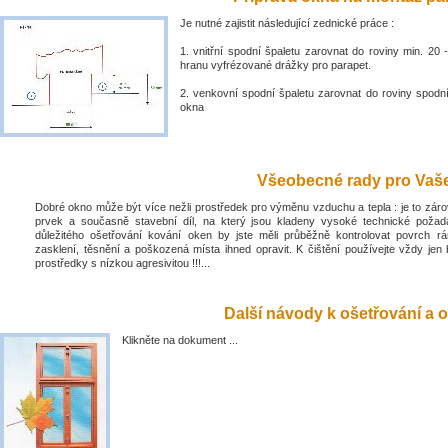
Je nutné zajistit následující zednické práce :
1. vnitřní spodní špaletu zarovnat do roviny min. 2
hranu vyfrézované drážky pro parapet.
2. venkovní spodní špaletu zarovnat do roviny spodn
okna
Všeobecné rady pro Vaše 
Dobré okno může být více nežli prostředek pro výměnu vzduchu a tepla : je to zá
prvek a současně stavební díl, na který jsou kladeny vysoké technické poža
důležitého ošetřování kování oken by jste měli průběžně kontrolovat povrch rá
zasklení, těsnění a poškozená místa ihned opravit. K čištění používejte vždy jen 
prostředky s nízkou agresivitou !!!...
Další návody k ošetřování a o
Klikněte na dokument ...