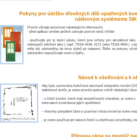
Pokyny pro údržbu dřevěných dílů opatřených ko
nátěrovým systémeme SIK
Prosím věnujte pozornost následujícím informacím:
- před aplikací omítek pečlivě zakryjte povrch rámů i křídel
- používejte jen ty lepící pásky, které jsou určeny pro akrylátové laky 
nebezpečí odtržení laku ( např. TESA 4438, 4172 nebo TESA 4840 ). Lep
měly být odstraněny do dvou týdnů po nalepení. Řiďte se pokyny výro
odstranění nepoužívejte ostré a špiča...
Návod k ošetřování a k ob
Aby byla zachována funkčnost otevíravě sklopného kování (OS
balkónové dveře, je nutno provést jednou ročně následující úko
- u částí kování, které mají bezpečnostní charakter, je nutno v
intervalech kontrolovat jejich opotřebení
- všechny pohyblivé části a uzavírací místa kování je nutno ma
- je nutno používat jen takové čistící a ošetřovací prostředky, kte
Příprava okna na montáž par