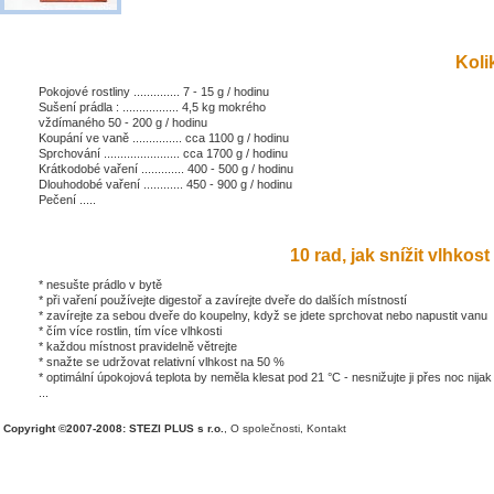
Kolik
Pokojové rostliny .............. 7 - 15 g / hodinu
Sušení prádla : ................. 4,5 kg mokrého
vždímaného 50 - 200 g / hodinu
Koupání ve vaně ............... cca 1100 g / hodinu
Sprchování ....................... cca 1700 g / hodinu
Krátkodobé vaření ............. 400 - 500 g / hodinu
Dlouhodobé vaření ............ 450 - 900 g / hodinu
Pečení .....
10 rad, jak snížit vlhkost 
* nesušte prádlo v bytě
* při vaření používejte digestoř a zavírejte dveře do dalších místností
* zavírejte za sebou dveře do koupelny, když se jdete sprchovat nebo napustit vanu
* čím více rostlin, tím více vlhkosti
* každou místnost pravidelně větrejte
* snažte se udržovat relativní vlhkost na 50 %
* optimální úpokojová teplota by neměla klesat pod 21 °C - nesnižujte ji přes noc nijak
...
Copyright ©2007-2008: STEZI PLUS s r.o.
,
O společnosti
,
Kontakt