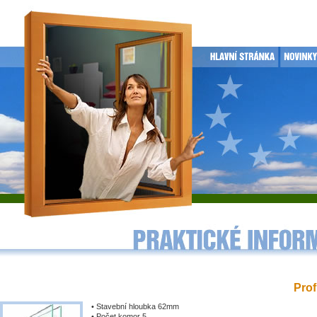
Prof
• Stavební hloubka 62mm
• Počet komor 5