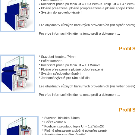
• Koeficient prostupu tepla Uf = 1,63 W/m2K, resp. Uf = 1,47 W/m
• Plošně přesazené, plošně polopřesazené a plošně spojité křídlo
• Systém dorazového těsnění
Lze objednat v různých barevných provedeních (viz.výběr barev
Pro více informací klikněte na tento profil a dokument ...
Profil 
* Stavební hloubka 74mm
* Počet komor 5
* Koeficient prostupu tepla Uf = 1,1 W/m2K
* Plošně přesazené a plošně polopřesazené
* Systém středového těsnění
* Jednotná výztuž pro rám a křídlo
Lze objednat v různých barevných provedeních (viz.výběr barev
Pro více informací klikněte na tento profil a dokument ...
Profil 
* Stavební hloubka 74mm
* Počet komor 6
* Koeficient prostupu tepla Uf = 1,2 W/m2K
* Plošně přesazené a plošně polopřesazené
* Systém dorazového těsnění