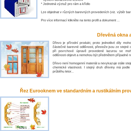
* Jednotná výztuž pro rám a křídlo
Lze objednat v různých barevných provedeních (viz. výběr bar
Pro více informací klikněte na tento profil a dokument ...
Dřevěná okna a
Dřevo je přírodní produkt, proto jednotlivé díly mo
částečné barevné odlišnosti, přestože jsou ze stejné 
při povrchové úpravě provedené lazurou se mo
odlišnosti objevit a nemohou být předmětem případné 
Dřevo není homogenní materiál a nevykazuje stále stejn
chemické vlastnosti. I stejný druh dřeviny má podle
průběhu letor...
Řez Eurooknem ve standardním a rustikálním prove