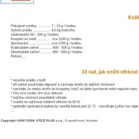
Kolik
Pokojové rostliny .............. 7 - 15 g / hodinu
Sušení prádla : ................. 4,5 kg mokrého
vždímaného 50 - 200 g / hodinu
Koupání ve vaně ............... cca 1100 g / hodinu
Sprchování ....................... cca 1700 g / hodinu
Krátkodobé vaření ............. 400 - 500 g / hodinu
Dlouhodobé vaření ............ 450 - 900 g / hodinu
Pečení .....
10 rad, jak snížit vlhkost 
* nesušte prádlo v bytě
* při vaření používejte digestoř a zavírejte dveře do dalších místností
* zavírejte za sebou dveře do koupelny, když se jdete sprchovat nebo napustit vanu
* čím více rostlin, tím více vlhkosti
* každou místnost pravidelně větrejte
* snažte se udržovat relativní vlhkost na 50 %
* optimální úpokojová teplota by neměla klesat pod 21 °C - nesnižujte ji přes noc nijak
...
Copyright ©2007-2008: STEZI PLUS s r.o.
,
O společnosti
,
Kontakt