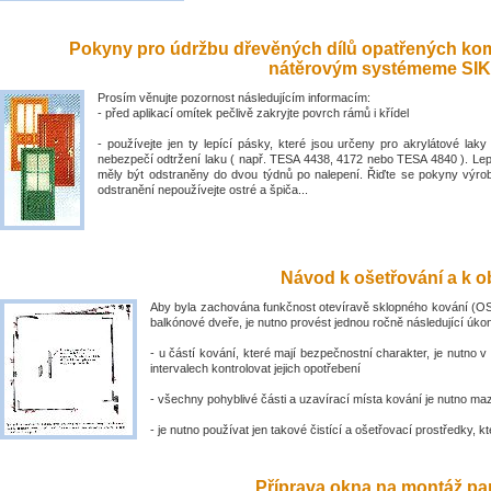
Pokyny pro údržbu dřevěných dílů opatřených ko
nátěrovým systémeme SIK
Prosím věnujte pozornost následujícím informacím:
- před aplikací omítek pečlivě zakryjte povrch rámů i křídel
- používejte jen ty lepící pásky, které jsou určeny pro akrylátové laky 
nebezpečí odtržení laku ( např. TESA 4438, 4172 nebo TESA 4840 ). Lep
měly být odstraněny do dvou týdnů po nalepení. Řiďte se pokyny výro
odstranění nepoužívejte ostré a špiča...
Návod k ošetřování a k ob
Aby byla zachována funkčnost otevíravě sklopného kování (OS
balkónové dveře, je nutno provést jednou ročně následující úko
- u částí kování, které mají bezpečnostní charakter, je nutno v
intervalech kontrolovat jejich opotřebení
- všechny pohyblivé části a uzavírací místa kování je nutno ma
- je nutno používat jen takové čistící a ošetřovací prostředky, kte
Příprava okna na montáž par