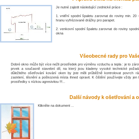
Je nutné zajistit následující zednické práce :
1. vnitřní spodní špaletu zarovnat do roviny min. 2
hranu vyfrézované drážky pro parapet.
2. venkovní spodní špaletu zarovnat do roviny spodn
okna
Všeobecné rady pro Vaše 
Dobré okno může být více nežli prostředek pro výměnu vzduchu a tepla : je to zá
prvek a současně stavební díl, na který jsou kladeny vysoké technické poža
důležitého ošetřování kování oken by jste měli průběžně kontrolovat povrch rá
zasklení, těsnění a poškozená místa ihned opravit. K čištění používejte vždy jen 
prostředky s nízkou agresivitou !!!...
Další návody k ošetřování a o
Klikněte na dokument ...