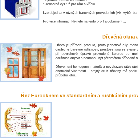
* Jednotná výztuž pro rám a křídlo
Lze objednat v různých barevných provedeních (viz. výběr bar
Pro více informací klikněte na tento profil a dokument ...
Dřevěná okna a
Dřevo je přírodní produkt, proto jednotlivé díly mo
částečné barevné odlišnosti, přestože jsou ze stejné 
při povrchové úpravě provedené lazurou se mo
odlišnosti objevit a nemohou být předmětem případné 
Dřevo není homogenní materiál a nevykazuje stále stejn
chemické vlastnosti. I stejný druh dřeviny má podle
průběhu letor...
Řez Eurooknem ve standardním a rustikálním prove