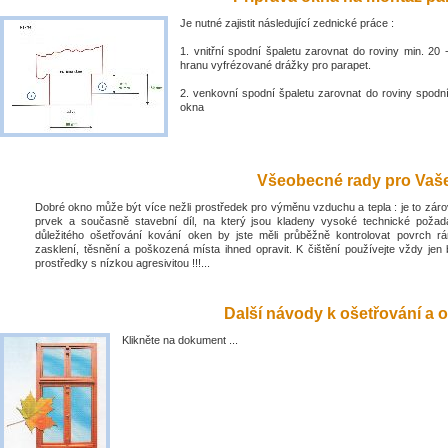
Je nutné zajistit následující zednické práce :
1. vnitřní spodní špaletu zarovnat do roviny min. 2
hranu vyfrézované drážky pro parapet.
2. venkovní spodní špaletu zarovnat do roviny spodn
okna
Všeobecné rady pro Vaše 
Dobré okno může být více nežli prostředek pro výměnu vzduchu a tepla : je to zá
prvek a současně stavební díl, na který jsou kladeny vysoké technické poža
důležitého ošetřování kování oken by jste měli průběžně kontrolovat povrch rá
zasklení, těsnění a poškozená místa ihned opravit. K čištění používejte vždy jen 
prostředky s nízkou agresivitou !!!...
Další návody k ošetřování a o
Klikněte na dokument ...