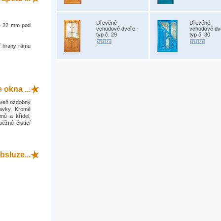
Dřevěné
Dřevěné
0 - 22 mm pod
vchodové dveře -
vchodové dv
typ č. 29
typ č. 30
í hrany rámu
okna ...
roveň ozdobný
davky. Kromě
mů a křídel,
běžné čistící
bsluze...