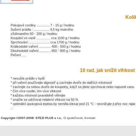
Kolik
Pokojové rostliny .............. 7 - 15 g / hodinu
Sušení prádla : ................. 4,5 kg mokrého
vždímaného 50 - 200 g / hodinu
Koupání ve vaně ............... cca 1100 g / hodinu
Sprchování ....................... cca 1700 g / hodinu
Krátkodobé vaření ............. 400 - 500 g / hodinu
Dlouhodobé vaření ............ 450 - 900 g / hodinu
Pečení .....
10 rad, jak snížit vlhkost 
* nesušte prádlo v bytě
* při vaření používejte digestoř a zavírejte dveře do dalších místností
* zavírejte za sebou dveře do koupelny, když se jdete sprchovat nebo napustit vanu
* čím více rostlin, tím více vlhkosti
* každou místnost pravidelně větrejte
* snažte se udržovat relativní vlhkost na 50 %
* optimální úpokojová teplota by neměla klesat pod 21 °C - nesnižujte ji přes noc nijak
...
Copyright ©2007-2008: STEZI PLUS s r.o.
,
O společnosti
,
Kontakt