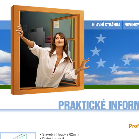
Prof
• Stavební hloubka 62mm
• Počet komor 5