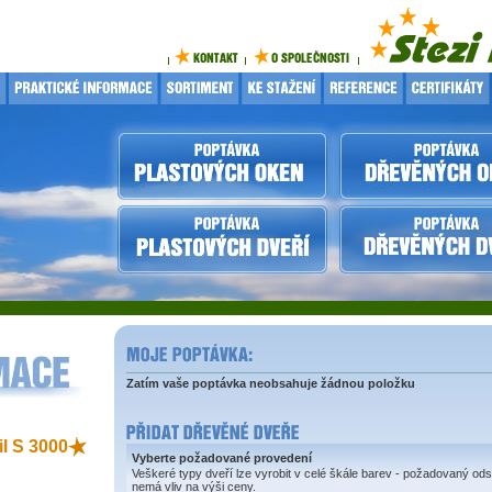
Zatím vaše poptávka neobsahuje žádnou položku
il S 3000
Vyberte požadované provedení
Veškeré typy dveří lze vyrobit v celé škále barev - požadovaný ods
nemá vliv na výši ceny.