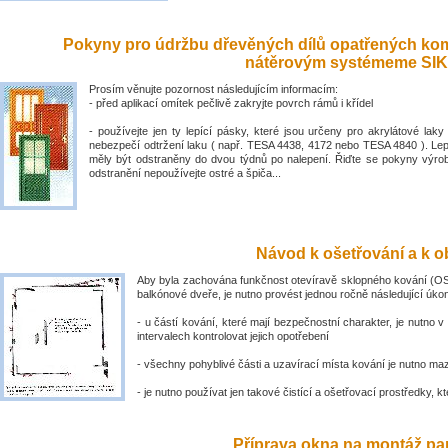
Pokyny pro údržbu dřevěných dílů opatřených ko
nátěrovým systémeme SIK
Prosím věnujte pozornost následujícím informacím:
- před aplikací omítek pečlivě zakryjte povrch rámů i křídel
- používejte jen ty lepící pásky, které jsou určeny pro akrylátové laky 
nebezpečí odtržení laku ( např. TESA 4438, 4172 nebo TESA 4840 ). Lep
měly být odstraněny do dvou týdnů po nalepení. Řiďte se pokyny výro
odstranění nepoužívejte ostré a špiča...
Návod k ošetřování a k ob
Aby byla zachována funkčnost otevíravě sklopného kování (OS
balkónové dveře, je nutno provést jednou ročně následující úko
- u částí kování, které mají bezpečnostní charakter, je nutno v
intervalech kontrolovat jejich opotřebení
- všechny pohyblivé části a uzavírací místa kování je nutno ma
- je nutno používat jen takové čistící a ošetřovací prostředky, kte
Příprava okna na montáž par