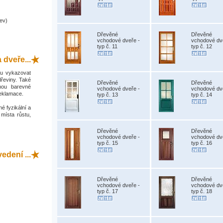
ev)
Dřevěné
Dřevěné
vchodové dveře -
vchodové dv
typ č. 11
typ č. 12
 dveře...
hou vykazovat
dřeviny. Také
Dřevěné
Dřevěné
hou barevné
vchodové dveře -
vchodové dv
reklamace.
typ č. 13
typ č. 14
é fyzikální a
 místa růstu,
Dřevěné
Dřevěné
vchodové dveře -
vchodové dv
typ č. 15
typ č. 16
dení ...
Dřevěné
Dřevěné
vchodové dveře -
vchodové dv
typ č. 17
typ č. 18