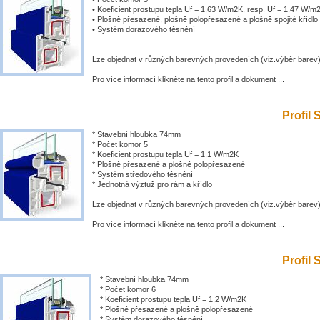
• Koeficient prostupu tepla Uf = 1,63 W/m2K, resp. Uf = 1,47 W/m
• Plošně přesazené, plošně polopřesazené a plošně spojité křídlo
• Systém dorazového těsnění
Lze objednat v různých barevných provedeních (viz.výběr barev
Pro více informací klikněte na tento profil a dokument ...
Profil 
* Stavební hloubka 74mm
* Počet komor 5
* Koeficient prostupu tepla Uf = 1,1 W/m2K
* Plošně přesazené a plošně polopřesazené
* Systém středového těsnění
* Jednotná výztuž pro rám a křídlo
Lze objednat v různých barevných provedeních (viz.výběr barev
Pro více informací klikněte na tento profil a dokument ...
Profil 
* Stavební hloubka 74mm
* Počet komor 6
* Koeficient prostupu tepla Uf = 1,2 W/m2K
* Plošně přesazené a plošně polopřesazené
* Systém dorazového těsnění