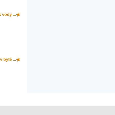
 vody ...
v bytě ...