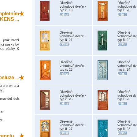
Dřevěné
Dřevěné
vchodové dveře -
vchodové dv
typ č. 19
typ č. 20
mpletním
KENS ...
Dřevěné
Dřevěné
vchodové dveře -
vchodové dv
typ č. 21
typ č. 22
- jinak hrozí
ící pásky by
bce pásky. K
Dřevěné
Dřevěné
vchodové dveře -
vchodové dv
typ č. 23
typ č. 24
sluze ...
) pro okna a
ny:
Dřevěné
Dřevěné
vchodové dveře -
vchodové dv
 pravidelných
typ č. 25
typ č. 26
zat
r...
Dřevěné
Dřevěné
vchodové dveře -
vchodové dv
typ č. 27
typ č. 28
apetu ...