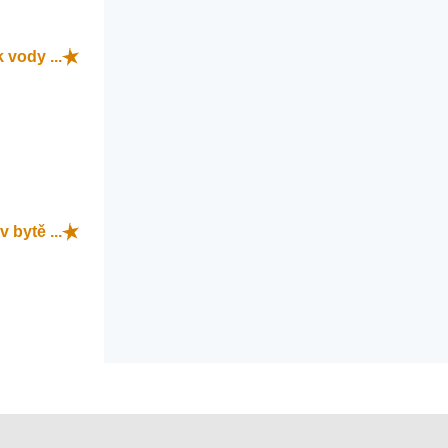
 vody ...
v bytě ...