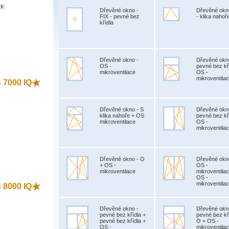
2K
Dřevěné okno -
Dřevěné okn
FIX - pevné bez
- klika nahoř
křídla
)
Dřevěné okno -
Dřevěné okn
OS -
pevné bez kř
mikroventilace
OS -
mikroventila
S 7000 IQ
Dřevěné okno - S
Dřevěné okn
klika nahoře + OS
pevné bez kř
mikroventilace
OS -
mikroventila
)
Dřevěné okno - O
Dřevěné okn
+ OS -
OS -
mikroventilace
mikroventila
OS -
mikroventila
S 8000 IQ
Dřevěné okno -
Dřevěné okn
pevné bez křídla +
pevné bez kř
pevné bez křídla +
O + OS -
OS -
mikroventila