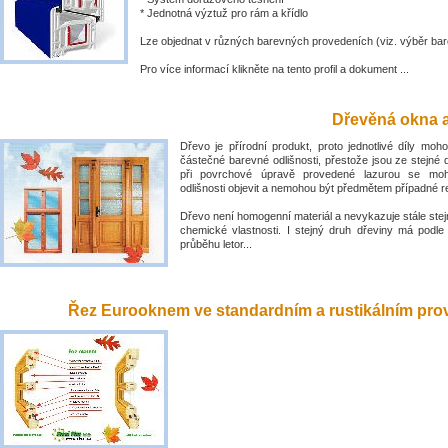
* Jednotná výztuž pro rám a křídlo
Lze objednat v různých barevných provedeních (viz. výběr bar
Pro více informací klikněte na tento profil a dokument ...
Dřevěná okna a
Dřevo je přírodní produkt, proto jednotlivé díly mo
částečné barevné odlišnosti, přestože jsou ze stejné 
při povrchové úpravě provedené lazurou se mo
odlišnosti objevit a nemohou být předmětem případné 
Dřevo není homogenní materiál a nevykazuje stále stejn
chemické vlastnosti. I stejný druh dřeviny má podle
průběhu letor...
Řez Eurooknem ve standardním a rustikálním prove