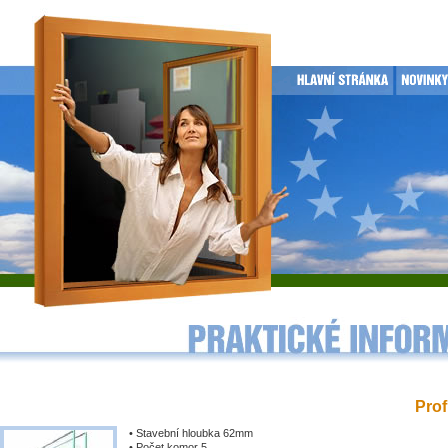
Prof
• Stavební hloubka 62mm
• Počet komor 5