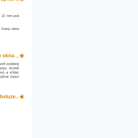
0 - 22 mm pod
í hrany rámu
okna ...
roveň ozdobný
davky. Kromě
mů a křídel,
běžné čistící
bsluze...