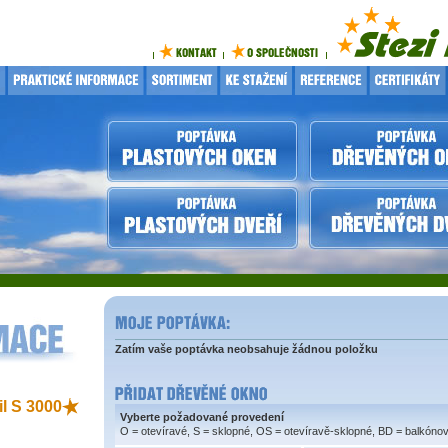
Zatím vaše poptávka neobsahuje žádnou položku
il S 3000
Vyberte požadované provedení
O = otevíravé, S = sklopné, OS = otevíravě-sklopné, BD = balkóno