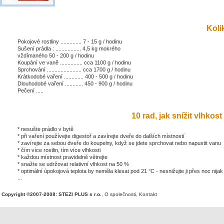
Kolik
Pokojové rostliny .............. 7 - 15 g / hodinu
Sušení prádla : ................. 4,5 kg mokrého
vždímaného 50 - 200 g / hodinu
Koupání ve vaně ............... cca 1100 g / hodinu
Sprchování ....................... cca 1700 g / hodinu
Krátkodobé vaření ............. 400 - 500 g / hodinu
Dlouhodobé vaření ............ 450 - 900 g / hodinu
Pečení .....
10 rad, jak snížit vlhkost 
* nesušte prádlo v bytě
* při vaření používejte digestoř a zavírejte dveře do dalších místností
* zavírejte za sebou dveře do koupelny, když se jdete sprchovat nebo napustit vanu
* čím více rostlin, tím více vlhkosti
* každou místnost pravidelně větrejte
* snažte se udržovat relativní vlhkost na 50 %
* optimální úpokojová teplota by neměla klesat pod 21 °C - nesnižujte ji přes noc nijak
...
Copyright ©2007-2008: STEZI PLUS s r.o.
,
O společnosti
,
Kontakt