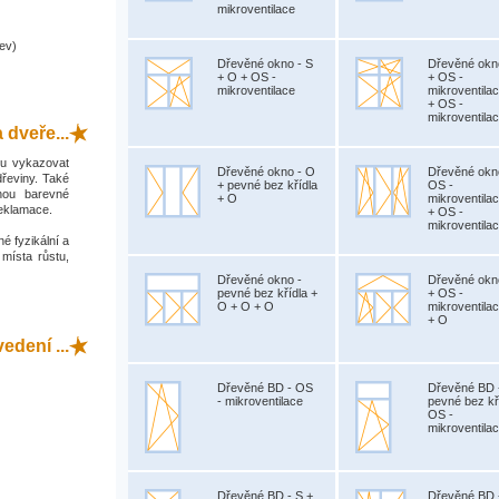
mikroventilace
ev)
Dřevěné okno - S
Dřevěné okn
+ O + OS -
+ OS -
mikroventilace
mikroventila
+ OS -
mikroventila
 dveře...
hou vykazovat
Dřevěné okno - O
Dřevěné okn
dřeviny. Také
+ pevné bez křídla
OS -
hou barevné
+ O
mikroventila
reklamace.
+ OS -
mikroventila
é fyzikální a
 místa růstu,
Dřevěné okno -
Dřevěné okn
pevné bez křídla +
+ OS -
O + O + O
mikroventila
+ O
dení ...
Dřevěné BD - OS
Dřevěné BD 
- mikroventilace
pevné bez kř
OS -
mikroventila
Dřevěné BD - S +
Dřevěné BD 