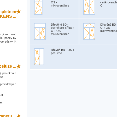
OS -
- mikroventil
mikroventilace
O
mpletním
KENS ...
Dřevěné BD -
Dřevěné BD 
pevné bez křídla +
O + OS -
O + OS -
mikroventila
mikroventilace
- jinak hrozí
ící pásky by
bce pásky. K
Dřevné BD - OS +
posuvné
sluze ...
) pro okna a
ny:
 pravidelných
zat
r...
apetu ...