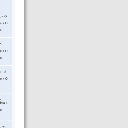
o - O
ce + O
ce
o -
ce + O
ce
o - S
ce + O
-
ídla +
ce
- OS