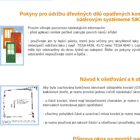
Pokyny pro údržbu dřevěných dílů opatřených ko
nátěrovým systémeme SIK
Prosím věnujte pozornost následujícím informacím:
- před aplikací omítek pečlivě zakryjte povrch rámů i křídel
- používejte jen ty lepící pásky, které jsou určeny pro akrylátové laky 
nebezpečí odtržení laku ( např. TESA 4438, 4172 nebo TESA 4840 ). Lep
měly být odstraněny do dvou týdnů po nalepení. Řiďte se pokyny výro
odstranění nepoužívejte ostré a špiča...
Návod k ošetřování a k ob
Aby byla zachována funkčnost otevíravě sklopného kování (OS
balkónové dveře, je nutno provést jednou ročně následující úko
- u částí kování, které mají bezpečnostní charakter, je nutno v
intervalech kontrolovat jejich opotřebení
- všechny pohyblivé části a uzavírací místa kování je nutno ma
- je nutno používat jen takové čistící a ošetřovací prostředky, kte
Příprava okna na montáž par