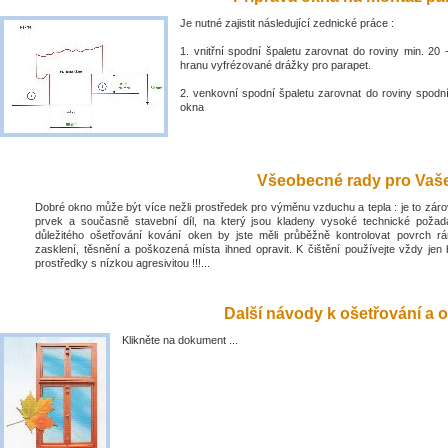
Je nutné zajistit následující zednické práce :
1. vnitřní spodní špaletu zarovnat do roviny min. 2
hranu vyfrézované drážky pro parapet.
2. venkovní spodní špaletu zarovnat do roviny spodn
okna
Všeobecné rady pro Vaše 
Dobré okno může být více nežli prostředek pro výměnu vzduchu a tepla : je to zá
prvek a současně stavební díl, na který jsou kladeny vysoké technické poža
důležitého ošetřování kování oken by jste měli průběžně kontrolovat povrch rá
zasklení, těsnění a poškozená místa ihned opravit. K čištění používejte vždy jen 
prostředky s nízkou agresivitou !!!...
Další návody k ošetřování a o
Klikněte na dokument ...