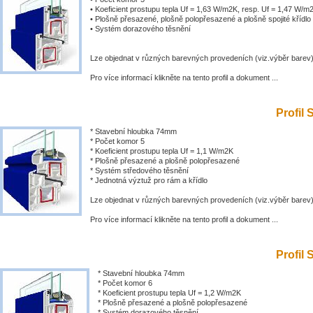
• Koeficient prostupu tepla Uf = 1,63 W/m2K, resp. Uf = 1,47 W/m
• Plošně přesazené, plošně polopřesazené a plošně spojité křídlo
• Systém dorazového těsnění
Lze objednat v různých barevných provedeních (viz.výběr barev
Pro více informací klikněte na tento profil a dokument ...
Profil 
* Stavební hloubka 74mm
* Počet komor 5
* Koeficient prostupu tepla Uf = 1,1 W/m2K
* Plošně přesazené a plošně polopřesazené
* Systém středového těsnění
* Jednotná výztuž pro rám a křídlo
Lze objednat v různých barevných provedeních (viz.výběr barev
Pro více informací klikněte na tento profil a dokument ...
Profil 
* Stavební hloubka 74mm
* Počet komor 6
* Koeficient prostupu tepla Uf = 1,2 W/m2K
* Plošně přesazené a plošně polopřesazené
* Systém dorazového těsnění