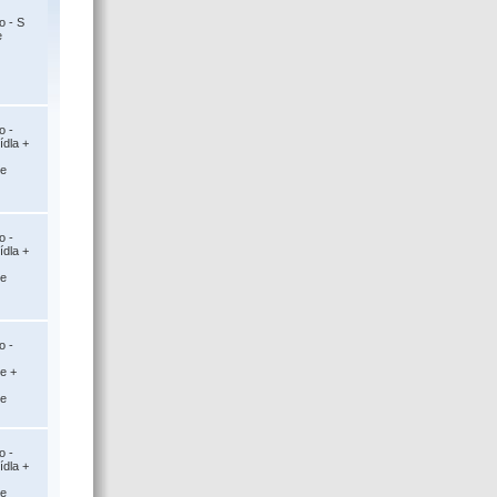
o - S
e
o -
ídla +
ce
o -
ídla +
ce
o -
ce +
ce
o -
ídla +
ce