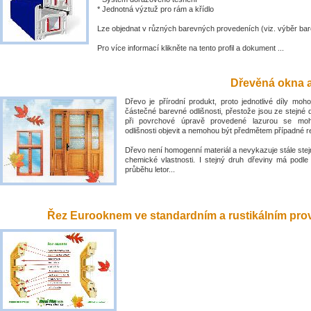
* Jednotná výztuž pro rám a křídlo
Lze objednat v různých barevných provedeních (viz. výběr bar
Pro více informací klikněte na tento profil a dokument ...
Dřevěná okna a
Dřevo je přírodní produkt, proto jednotlivé díly mo
částečné barevné odlišnosti, přestože jsou ze stejné 
při povrchové úpravě provedené lazurou se mo
odlišnosti objevit a nemohou být předmětem případné 
Dřevo není homogenní materiál a nevykazuje stále stejn
chemické vlastnosti. I stejný druh dřeviny má podle
průběhu letor...
Řez Eurooknem ve standardním a rustikálním prove