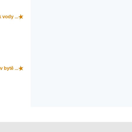
 vody ...
v bytě ...