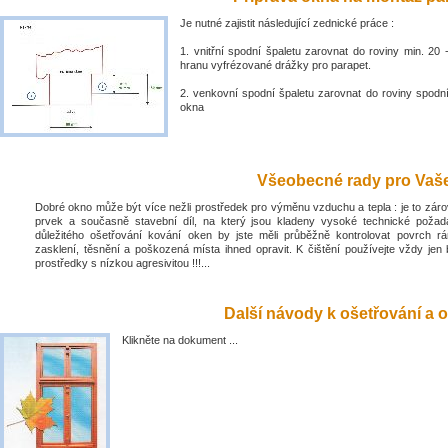
Je nutné zajistit následující zednické práce :
1. vnitřní spodní špaletu zarovnat do roviny min. 2
hranu vyfrézované drážky pro parapet.
2. venkovní spodní špaletu zarovnat do roviny spodn
okna
Všeobecné rady pro Vaše 
Dobré okno může být více nežli prostředek pro výměnu vzduchu a tepla : je to zá
prvek a současně stavební díl, na který jsou kladeny vysoké technické poža
důležitého ošetřování kování oken by jste měli průběžně kontrolovat povrch rá
zasklení, těsnění a poškozená místa ihned opravit. K čištění používejte vždy jen 
prostředky s nízkou agresivitou !!!...
Další návody k ošetřování a o
Klikněte na dokument ...