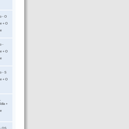
o - O
ce + O
ce
o -
ce + O
ce
o - S
ce + O
-
ídla +
ce
- OS