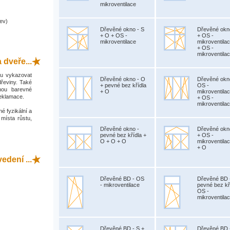
mikroventilace
ev)
Dřevěné okno - S
Dřevěné okn
+ O + OS -
+ OS -
mikroventilace
mikroventila
+ OS -
mikroventila
 dveře...
hou vykazovat
Dřevěné okno - O
Dřevěné okn
dřeviny. Také
+ pevné bez křídla
OS -
hou barevné
+ O
mikroventila
reklamace.
+ OS -
mikroventila
é fyzikální a
 místa růstu,
Dřevěné okno -
Dřevěné okn
pevné bez křídla +
+ OS -
O + O + O
mikroventila
+ O
dení ...
Dřevěné BD - OS
Dřevěné BD 
- mikroventilace
pevné bez kř
OS -
mikroventila
Dřevěné BD - S +
Dřevěné BD 