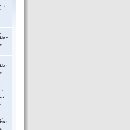
o - S
e
o -
ídla +
ce
o -
ídla +
ce
o -
ce +
ce
o -
ídla +
ce