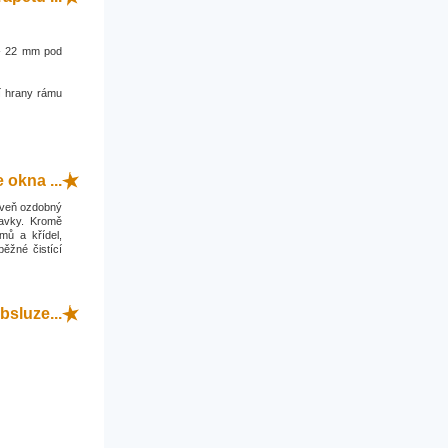
0 - 22 mm pod
í hrany rámu
okna ...
roveň ozdobný
davky. Kromě
mů a křídel,
běžné čistící
bsluze...