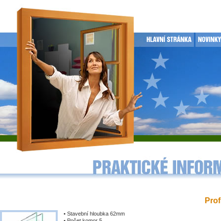
Prof
• Stavební hloubka 62mm
• Počet komor 5