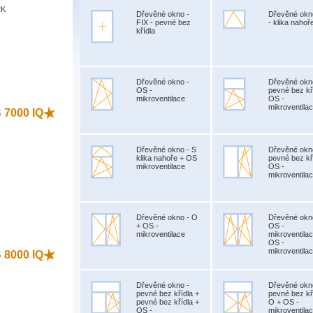
2K
Dřevěné okno -
Dřevěné okn
FIX - pevné bez
- klika nahoř
křídla
)
Dřevěné okno -
Dřevěné okn
OS -
pevné bez kř
mikroventilace
OS -
mikroventila
S 7000 IQ
Dřevěné okno - S
Dřevěné okn
klika nahoře + OS
pevné bez kř
mikroventilace
OS -
mikroventila
)
Dřevěné okno - O
Dřevěné okn
+ OS -
OS -
mikroventilace
mikroventila
OS -
mikroventila
S 8000 IQ
Dřevěné okno -
Dřevěné okn
pevné bez křídla +
pevné bez kř
pevné bez křídla +
O + OS -
OS -
mikroventila