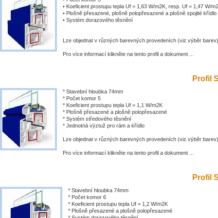
• Koeficient prostupu tepla Uf = 1,63 W/m2K, resp. Uf = 1,47 W/m
• Plošně přesazené, plošně polopřesazené a plošně spojité křídlo
• Systém dorazového těsnění
Lze objednat v různých barevných provedeních (viz.výběr barev
Pro více informací klikněte na tento profil a dokument ...
Profil 
* Stavební hloubka 74mm
* Počet komor 5
* Koeficient prostupu tepla Uf = 1,1 W/m2K
* Plošně přesazené a plošně polopřesazené
* Systém středového těsnění
* Jednotná výztuž pro rám a křídlo
Lze objednat v různých barevných provedeních (viz.výběr barev
Pro více informací klikněte na tento profil a dokument ...
Profil 
* Stavební hloubka 74mm
* Počet komor 6
* Koeficient prostupu tepla Uf = 1,2 W/m2K
* Plošně přesazené a plošně polopřesazené
* Systém dorazového těsnění