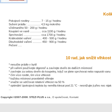
Kolik
Pokojové rostliny .............. 7 - 15 g / hodinu
Sušení prádla : ................. 4,5 kg mokrého
vždímaného 50 - 200 g / hodinu
Koupání ve vaně ............... cca 1100 g / hodinu
Sprchování ....................... cca 1700 g / hodinu
Krátkodobé vaření ............. 400 - 500 g / hodinu
Dlouhodobé vaření ............ 450 - 900 g / hodinu
Pečení .....
10 rad, jak snížit vlhkost 
* nesušte prádlo v bytě
* při vaření používejte digestoř a zavírejte dveře do dalších místností
* zavírejte za sebou dveře do koupelny, když se jdete sprchovat nebo napustit vanu
* čím více rostlin, tím více vlhkosti
* každou místnost pravidelně větrejte
* snažte se udržovat relativní vlhkost na 50 %
* optimální úpokojová teplota by neměla klesat pod 21 °C - nesnižujte ji přes noc nijak
...
Copyright ©2007-2008: STEZI PLUS s r.o.
,
O společnosti
,
Kontakt