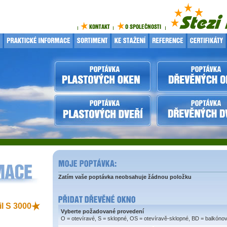
Zatím vaše poptávka neobsahuje žádnou položku
il S 3000
Vyberte požadované provedení
O = otevíravé, S = sklopné, OS = otevíravě-sklopné, BD = balkóno