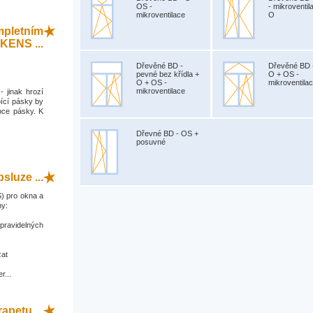
OS -
- mikroventil
mikroventilace
O
mpletním
KENS ...
Dřevěné BD -
Dřevěné BD 
pevné bez křídla +
O + OS -
O + OS -
mikroventila
mikroventilace
- jinak hrozí
ící pásky by
bce pásky. K
Dřevné BD - OS +
posuvné
sluze ...
) pro okna a
ny:
 pravidelných
zat
r...
apetu ...