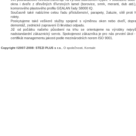
okna i dveře z dřevěných třívrstvých lamel (borovice, smrk, meranti, dub atd.),
komorového plastového profilu GEALAN řady S8000 IQ.
Současně také nabízíme celou řadu příslušenství, parapety, žaluzie, sítě proti 
rolety.
Poskytujeme také veškeré služby spojené s výměnou oken nebo dveří, dopra
demontáž, zednické zapravení či likvidaci odpadu.
Již od počátku našeho působení na trhu se orientujeme na výrobky nejvyšš
nadstandardní zákaznický servis. Spokojenost zákazníka je pro nás prvotní úkol - 
certifikát managementu jakosti podle mezinárodních norem ISO 9001.
Copyright ©2007-2008: STEZI PLUS s r.o.
,
O společnosti
,
Kontakt