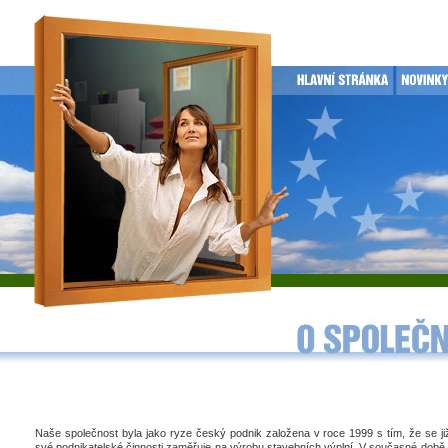
Naše společnost byla jako ryze český podnik založena v roce 1999 s tím, že se j
své podnikatelské činnosti zaměřuje na výrobu stavebních výplní. V současné době