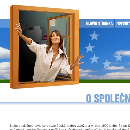
Naše společnost byla jako ryze český podnik založena v roce 1999 s tím, že se j
své podnikatelské činnosti zaměřuje na výrobu stavebních výplní. V současné době