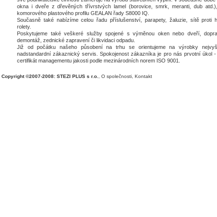
okna i dveře z dřevěných třívrstvých lamel (borovice, smrk, meranti, dub atd.),
komorového plastového profilu GEALAN řady S8000 IQ.
Současně také nabízíme celou řadu příslušenství, parapety, žaluzie, sítě proti 
rolety.
Poskytujeme také veškeré služby spojené s výměnou oken nebo dveří, dopra
demontáž, zednické zapravení či likvidaci odpadu.
Již od počátku našeho působení na trhu se orientujeme na výrobky nejvyšš
nadstandardní zákaznický servis. Spokojenost zákazníka je pro nás prvotní úkol - 
certifikát managementu jakosti podle mezinárodních norem ISO 9001.
Copyright ©2007-2008: STEZI PLUS s r.o.
,
O společnosti
,
Kontakt