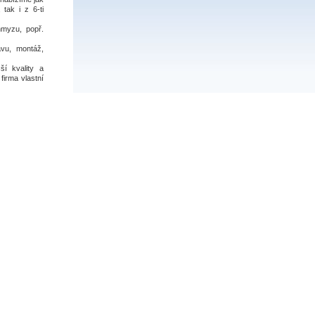
 tak i z 6-ti
hmyzu, popř.
vu, montáž,
í kvality a
firma vlastní