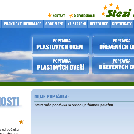
Zatím vaše poptávka neobsahuje žádnou položku
.
iž od počátku
 nabízíme jak