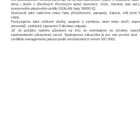
okna i dveře z dřevěných třívrstvých lamel (borovice, smrk, meranti, dub atd.),
komorového plastového profilu GEALAN řady S8000 IQ.
Současně také nabízíme celou řadu příslušenství, parapety, žaluzie, sítě proti 
rolety.
Poskytujeme také veškeré služby spojené s výměnou oken nebo dveří, dopra
demontáž, zednické zapravení či likvidaci odpadu.
Již od počátku našeho působení na trhu se orientujeme na výrobky nejvyšš
nadstandardní zákaznický servis. Spokojenost zákazníka je pro nás prvotní úkol - 
certifikát managementu jakosti podle mezinárodních norem ISO 9001.