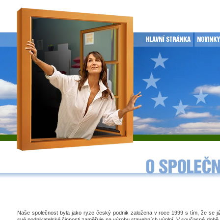
Naše společnost byla jako ryze český podnik založena v roce 1999 s tím, že se j
své podnikatelské činnosti zaměřuje na výrobu stavebních výplní. V současné době