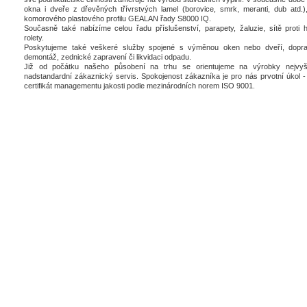
okna i dveře z dřevěných třívrstvých lamel (borovice, smrk, meranti, dub atd.),
komorového plastového profilu GEALAN řady S8000 IQ.
Současně také nabízíme celou řadu příslušenství, parapety, žaluzie, sítě proti 
rolety.
Poskytujeme také veškeré služby spojené s výměnou oken nebo dveří, dopra
demontáž, zednické zapravení či likvidaci odpadu.
Již od počátku našeho působení na trhu se orientujeme na výrobky nejvyšš
nadstandardní zákaznický servis. Spokojenost zákazníka je pro nás prvotní úkol - 
certifikát managementu jakosti podle mezinárodních norem ISO 9001.