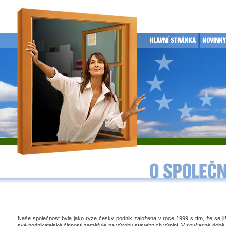
Naše společnost byla jako ryze český podnik založena v roce 1999 s tím, že se j
své podnikatelské činnosti zaměřuje na výrobu stavebních výplní. V současné době