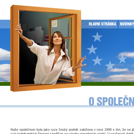
Naše společnost byla jako ryze český podnik založena v roce 1999 s tím, že se j
své podnikatelské činnosti zaměřuje na výrobu stavebních výplní. V současné době