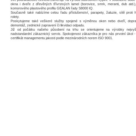
okna i dveře z dřevěných třívrstvých lamel (borovice, smrk, meranti, dub atd.),
komorového plastového profilu GEALAN řady S8000 IQ.
Současně také nabízíme celou řadu příslušenství, parapety, žaluzie, sítě proti 
rolety.
Poskytujeme také veškeré služby spojené s výměnou oken nebo dveří, dopra
demontáž, zednické zapravení či likvidaci odpadu.
Již od počátku našeho působení na trhu se orientujeme na výrobky nejvyšš
nadstandardní zákaznický servis. Spokojenost zákazníka je pro nás prvotní úkol - 
certifikát managementu jakosti podle mezinárodních norem ISO 9001.