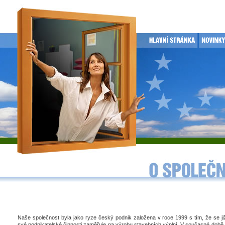
Naše společnost byla jako ryze český podnik založena v roce 1999 s tím, že se j
své podnikatelské činnosti zaměřuje na výrobu stavebních výplní. V současné době