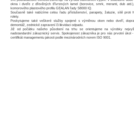
okna i dveře z dřevěných třívrstvých lamel (borovice, smrk, meranti, dub atd.),
komorového plastového profilu GEALAN řady S8000 IQ.
Současně také nabízíme celou řadu příslušenství, parapety, žaluzie, sítě proti 
rolety.
Poskytujeme také veškeré služby spojené s výměnou oken nebo dveří, dopra
demontáž, zednické zapravení či likvidaci odpadu.
Již od počátku našeho působení na trhu se orientujeme na výrobky nejvyšš
nadstandardní zákaznický servis. Spokojenost zákazníka je pro nás prvotní úkol - 
certifikát managementu jakosti podle mezinárodních norem ISO 9001.