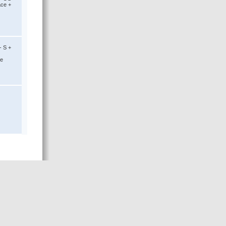
ace +
- S +
ce