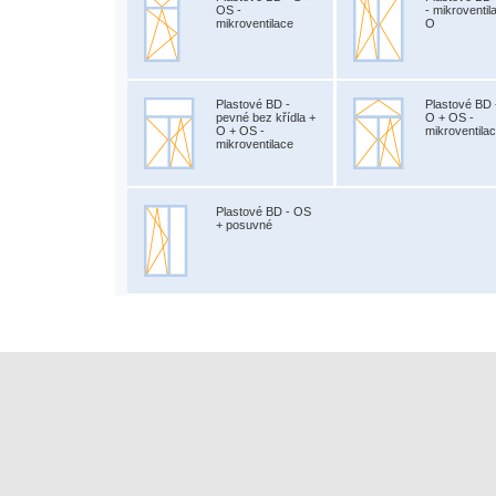
OS -
- mikroventil
mikroventilace
O
Plastové BD -
Plastové BD 
pevné bez křídla +
O + OS -
O + OS -
mikroventila
mikroventilace
Plastové BD - OS
+ posuvné