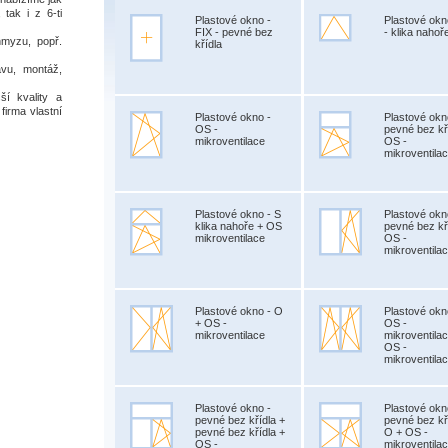
 tak i z 6-ti
Plastové okno -
Plastové okn
FIX - pevné bez
- klika nahoř
hmyzu, popř.
křídla
vu, montáž,
í kvality a
firma vlastní
Plastové okno -
Plastové okn
OS -
pevné bez kř
mikroventilace
OS -
mikroventila
Plastové okno - S
Plastové okn
klika nahoře + OS
pevné bez kř
mikroventilace
OS -
mikroventila
Plastové okno - O
Plastové okn
+ OS -
OS -
mikroventilace
mikroventila
OS -
mikroventila
Plastové okno -
Plastové okn
pevné bez křídla +
pevné bez kř
pevné bez křídla +
O + OS -
OS -
mikroventila