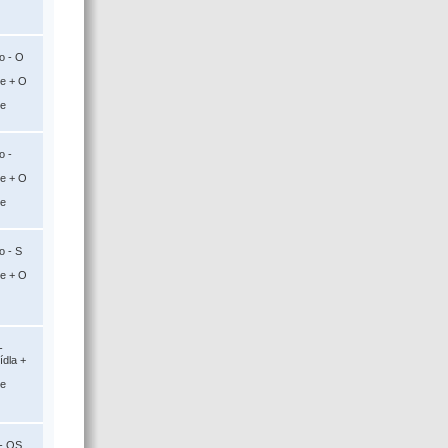
o - O
ce + O
ce
o -
ce + O
ce
o - S
ce + O
-
ídla +
ce
 - OS