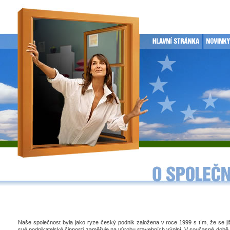
Naše společnost byla jako ryze český podnik založena v roce 1999 s tím, že se j
své podnikatelské činnosti zaměřuje na výrobu stavebních výplní. V současné době