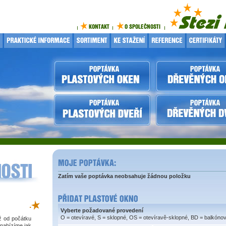
Zatím vaše poptávka neobsahuje žádnou položku
.
Vyberte požadované provedení
O = otevíravé, S = sklopné, OS = otevíravě-sklopné, BD = balkóno
iž od počátku
 nabízíme jak