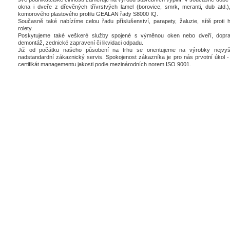
okna i dveře z dřevěných třívrstvých lamel (borovice, smrk, meranti, dub atd.),
komorového plastového profilu GEALAN řady S8000 IQ.
Současně také nabízíme celou řadu příslušenství, parapety, žaluzie, sítě proti 
rolety.
Poskytujeme také veškeré služby spojené s výměnou oken nebo dveří, dopra
demontáž, zednické zapravení či likvidaci odpadu.
Již od počátku našeho působení na trhu se orientujeme na výrobky nejvyšš
nadstandardní zákaznický servis. Spokojenost zákazníka je pro nás prvotní úkol - 
certifikát managementu jakosti podle mezinárodních norem ISO 9001.