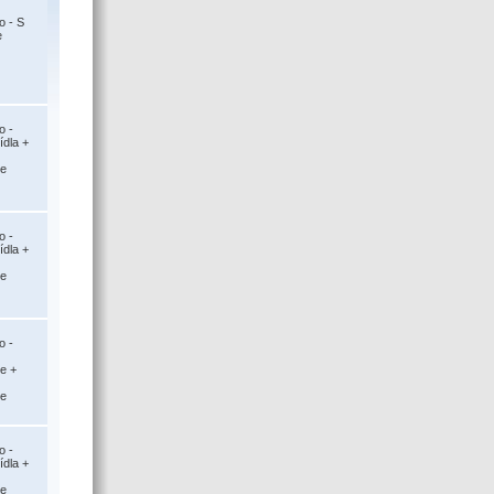
o - S
e
o -
ídla +
ce
o -
ídla +
ce
o -
ce +
ce
o -
ídla +
ce