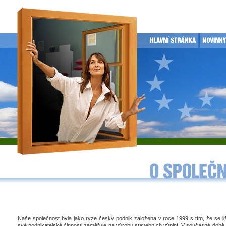
Naše společnost byla jako ryze český podnik založena v roce 1999 s tím, že se j
své podnikatelské činnosti zaměřuje na výrobu stavebních výplní. V současné době