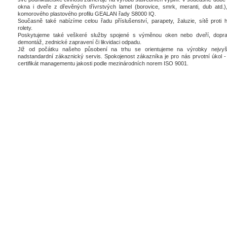
okna i dveře z dřevěných třívrstvých lamel (borovice, smrk, meranti, dub atd.),
komorového plastového profilu GEALAN řady S8000 IQ.
Současně také nabízíme celou řadu příslušenství, parapety, žaluzie, sítě proti 
rolety.
Poskytujeme také veškeré služby spojené s výměnou oken nebo dveří, dopra
demontáž, zednické zapravení či likvidaci odpadu.
Již od počátku našeho působení na trhu se orientujeme na výrobky nejvyšš
nadstandardní zákaznický servis. Spokojenost zákazníka je pro nás prvotní úkol - 
certifikát managementu jakosti podle mezinárodních norem ISO 9001.