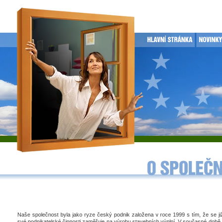
Naše společnost byla jako ryze český podnik založena v roce 1999 s tím, že se j
své podnikatelské činnosti zaměřuje na výrobu stavebních výplní. V současné době