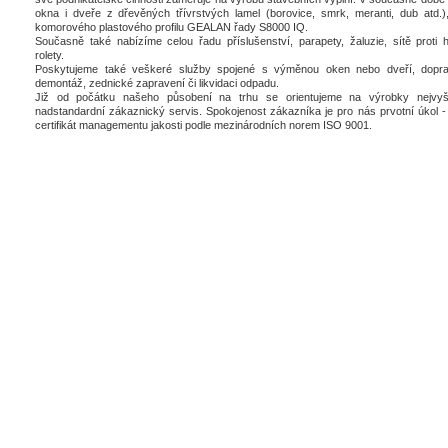
okna i dveře z dřevěných třívrstvých lamel (borovice, smrk, meranti, dub atd.),
komorového plastového profilu GEALAN řady S8000 IQ.
Současně také nabízíme celou řadu příslušenství, parapety, žaluzie, sítě proti 
rolety.
Poskytujeme také veškeré služby spojené s výměnou oken nebo dveří, dopra
demontáž, zednické zapravení či likvidaci odpadu.
Již od počátku našeho působení na trhu se orientujeme na výrobky nejvyšš
nadstandardní zákaznický servis. Spokojenost zákazníka je pro nás prvotní úkol - 
certifikát managementu jakosti podle mezinárodních norem ISO 9001.