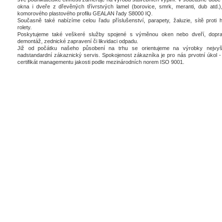
okna i dveře z dřevěných třívrstvých lamel (borovice, smrk, meranti, dub atd.),
komorového plastového profilu GEALAN řady S8000 IQ.
Současně také nabízíme celou řadu příslušenství, parapety, žaluzie, sítě proti 
rolety.
Poskytujeme také veškeré služby spojené s výměnou oken nebo dveří, dopra
demontáž, zednické zapravení či likvidaci odpadu.
Již od počátku našeho působení na trhu se orientujeme na výrobky nejvyšš
nadstandardní zákaznický servis. Spokojenost zákazníka je pro nás prvotní úkol - 
certifikát managementu jakosti podle mezinárodních norem ISO 9001.