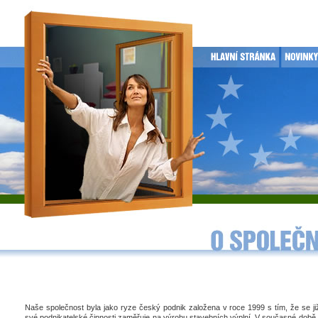
Naše společnost byla jako ryze český podnik založena v roce 1999 s tím, že se j
své podnikatelské činnosti zaměřuje na výrobu stavebních výplní. V současné době