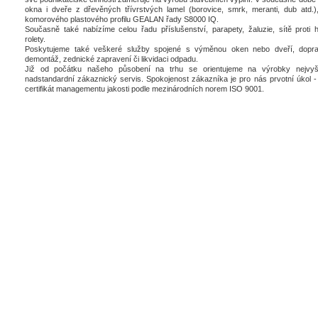
okna i dveře z dřevěných třívrstvých lamel (borovice, smrk, meranti, dub atd.),
komorového plastového profilu GEALAN řady S8000 IQ.
Současně také nabízíme celou řadu příslušenství, parapety, žaluzie, sítě proti 
rolety.
Poskytujeme také veškeré služby spojené s výměnou oken nebo dveří, dopra
demontáž, zednické zapravení či likvidaci odpadu.
Již od počátku našeho působení na trhu se orientujeme na výrobky nejvyšš
nadstandardní zákaznický servis. Spokojenost zákazníka je pro nás prvotní úkol - 
certifikát managementu jakosti podle mezinárodních norem ISO 9001.