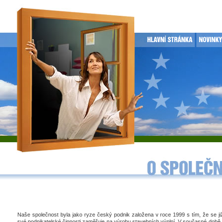
Naše společnost byla jako ryze český podnik založena v roce 1999 s tím, že se j
své podnikatelské činnosti zaměřuje na výrobu stavebních výplní. V současné době