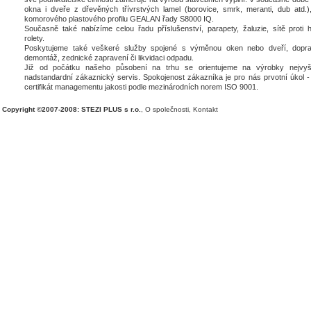
okna i dveře z dřevěných třívrstvých lamel (borovice, smrk, meranti, dub atd.),
komorového plastového profilu GEALAN řady S8000 IQ.
Současně také nabízíme celou řadu příslušenství, parapety, žaluzie, sítě proti 
rolety.
Poskytujeme také veškeré služby spojené s výměnou oken nebo dveří, dopra
demontáž, zednické zapravení či likvidaci odpadu.
Již od počátku našeho působení na trhu se orientujeme na výrobky nejvyšš
nadstandardní zákaznický servis. Spokojenost zákazníka je pro nás prvotní úkol - 
certifikát managementu jakosti podle mezinárodních norem ISO 9001.
Copyright ©2007-2008: STEZI PLUS s r.o.
,
O společnosti
,
Kontakt