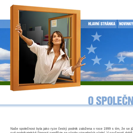
Naše společnost byla jako ryze český podnik založena v roce 1999 s tím, že se j
své podnikatelské činnosti zaměřuje na výrobu stavebních výplní. V současné době