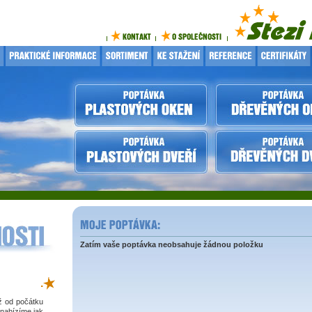
Zatím vaše poptávka neobsahuje žádnou položku
.
iž od počátku
 nabízíme jak