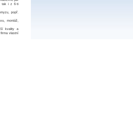
 tak i z 6-ti
hmyzu, popř.
vu, montáž,
í kvality a
firma vlastní