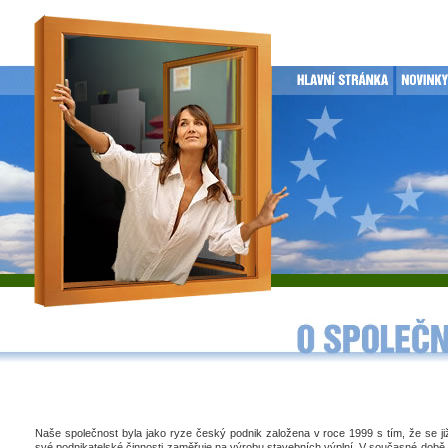
Naše společnost byla jako ryze český podnik založena v roce 1999 s tím, že se j
své podnikatelské činnosti zaměřuje na výrobu stavebních výplní. V současné době