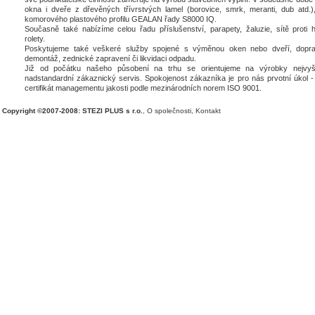
okna i dveře z dřevěných třívrstvých lamel (borovice, smrk, meranti, dub atd.),
komorového plastového profilu GEALAN řady S8000 IQ.
Současně také nabízíme celou řadu příslušenství, parapety, žaluzie, sítě proti 
rolety.
Poskytujeme také veškeré služby spojené s výměnou oken nebo dveří, dopra
demontáž, zednické zapravení či likvidaci odpadu.
Již od počátku našeho působení na trhu se orientujeme na výrobky nejvyšš
nadstandardní zákaznický servis. Spokojenost zákazníka je pro nás prvotní úkol - 
certifikát managementu jakosti podle mezinárodních norem ISO 9001.
Copyright ©2007-2008: STEZI PLUS s r.o.
,
O společnosti
,
Kontakt