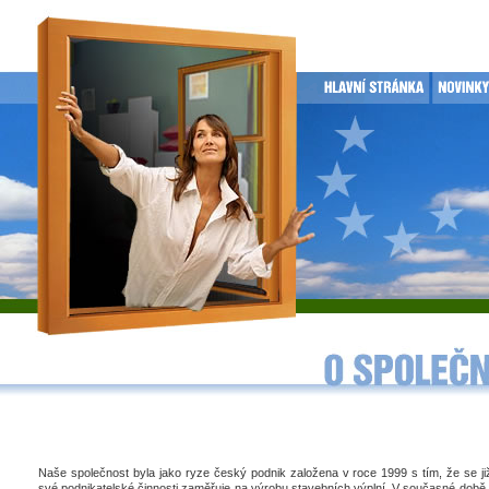
Naše společnost byla jako ryze český podnik založena v roce 1999 s tím, že se j
své podnikatelské činnosti zaměřuje na výrobu stavebních výplní. V současné době