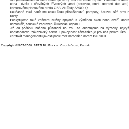
okna i dveře z dřevěných třívrstvých lamel (borovice, smrk, meranti, dub atd.),
komorového plastového profilu GEALAN řady S8000 IQ.
Současně také nabízíme celou řadu příslušenství, parapety, žaluzie, sítě proti 
rolety.
Poskytujeme také veškeré služby spojené s výměnou oken nebo dveří, dopra
demontáž, zednické zapravení či likvidaci odpadu.
Již od počátku našeho působení na trhu se orientujeme na výrobky nejvyšš
nadstandardní zákaznický servis. Spokojenost zákazníka je pro nás prvotní úkol - 
certifikát managementu jakosti podle mezinárodních norem ISO 9001.
Copyright ©2007-2008: STEZI PLUS s r.o.
,
O společnosti
,
Kontakt