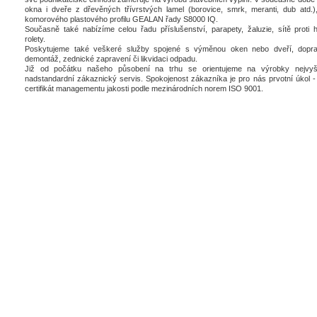
okna i dveře z dřevěných třívrstvých lamel (borovice, smrk, meranti, dub atd.),
komorového plastového profilu GEALAN řady S8000 IQ.
Současně také nabízíme celou řadu příslušenství, parapety, žaluzie, sítě proti 
rolety.
Poskytujeme také veškeré služby spojené s výměnou oken nebo dveří, dopra
demontáž, zednické zapravení či likvidaci odpadu.
Již od počátku našeho působení na trhu se orientujeme na výrobky nejvyšš
nadstandardní zákaznický servis. Spokojenost zákazníka je pro nás prvotní úkol - 
certifikát managementu jakosti podle mezinárodních norem ISO 9001.