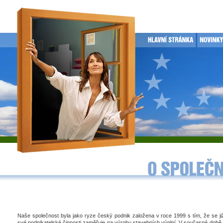
Naše společnost byla jako ryze český podnik založena v roce 1999 s tím, že se j
své podnikatelské činnosti zaměřuje na výrobu stavebních výplní. V současné době